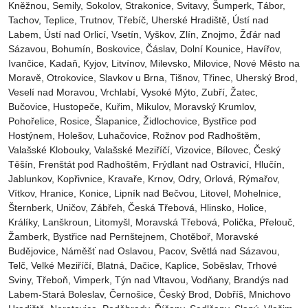
Kněžnou, Semily‎, Sokolov‎, Strakonice, Svitavy, Šumperk, Tábor,
Tachov, Teplice, Trutnov‎, Třebíč, Uherské Hradiště, Ústí nad
Labem‎, Ústí nad Orlicí‎, Vsetín, Vyškov, Zlín, Znojmo, Žďár nad
Sázavou, Bohumín, Boskovice‎, Čáslav‎, Dolní Kounice‎, Havířov‎,
Ivančice‎, Kadaň, Kyjov, Litvínov‎, Milevsko‎, Milovice‎, Nové Město na
Moravě‎, Otrokovice‎‎, Slavkov u Brna‎, Tišnov‎, Třinec‎, Uherský Brod‎,
Veselí nad Moravou‎, Vrchlabí‎, Vysoké Mýto‎, Zubří‎, Žatec‎,
Bučovice, Hustopeče, Kuřim, Mikulov, Moravský Krumlov,
Pohořelice, Rosice, Šlapanice, Židlochovice, Bystřice pod
Hostýnem, Holešov, Luhačovice, Rožnov pod Radhoštěm,
Valašské Klobouky, Valašské Meziříčí, Vizovice, Bílovec, Český
Těšín, Frenštát pod Radhoštěm, Frýdlant nad Ostravicí, Hlučín,
Jablunkov, Kopřivnice, Kravaře, Krnov, Odry, Orlová, Rýmařov,
Vítkov, Hranice, Konice, Lipník nad Bečvou, Litovel, Mohelnice,
Šternberk, Uničov, Zábřeh, Česká Třebová, Hlinsko, Holice,
Králíky, Lanškroun, Litomyšl, Moravská Třebová, Polička, Přelouč,
Žamberk, Bystřice nad Pernštejnem, Chotěboř, Moravské
Budějovice, Náměšť nad Oslavou, Pacov, Světlá nad Sázavou,
Telč, Velké Meziříčí, Blatná, Dačice, Kaplice, Soběslav, Trhové
Sviny, Třeboň, Vimperk, Týn nad Vltavou, Vodňany, Brandýs nad
Labem-Stará Boleslav, Černošice, Český Brod, Dobříš, Mnichovo