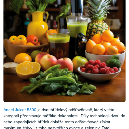
Angel Juicer 5500
je dvouhřídelový odšťavňovač, který v této
kategorii představuje měřítko dokonalosti. Díky technologii dvou do
sebe zapadajících hřídelí dokáže tento odšťavňovač získat
maximum šťávy i z toho nejtvrdšího ovoce a zeleniny. Tato