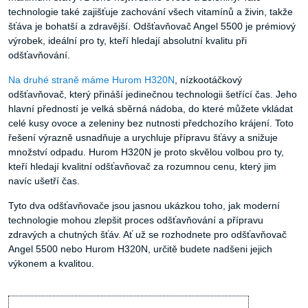
technologie také zajišťuje zachování všech vitamínů a živin, takže
šťáva je bohatší a zdravější. Odšťavňovač Angel 5500 je prémiový
výrobek, ideální pro ty, kteří hledají absolutní kvalitu při
odšťavňování.
Na druhé straně máme Hurom H320N
, nízkootáčkový
odšťavňovač, který přináší jedinečnou technologii šetřící čas. Jeho
hlavní předností je velká sběrná nádoba, do které můžete vkládat
celé kusy ovoce a zeleniny bez nutnosti předchozího krájení. Toto
řešení výrazně usnadňuje a urychluje přípravu šťávy a snižuje
množství odpadu. Hurom H320N je proto skvělou volbou pro ty,
kteří hledají kvalitní odšťavňovač za rozumnou cenu, který jim
navíc ušetří čas.
Tyto dva odšťavňovače jsou jasnou ukázkou toho, jak moderní
technologie mohou zlepšit proces odšťavňování a přípravu
zdravých a chutných šťáv. Ať už se rozhodnete pro odšťavňovač
Angel 5500 nebo Hurom H320N, určitě budete nadšeni jejich
výkonem a kvalitou.