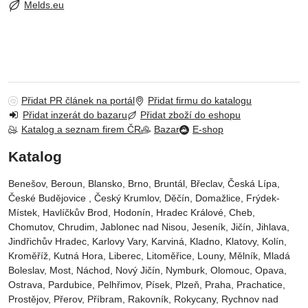
Melds.eu
Přidat PR článek na portál
Přidat firmu do katalogu
Přidat inzerát do bazaru
Přidat zboží do eshopu
Katalog a seznam firem ČR
Bazar
E-shop
Katalog
Benešov, Beroun, Blansko, Brno, Bruntál, Břeclav, Česká Lípa‎,
České Budějovice‎ , Český Krumlov‎, Děčín‎, Domažlice‎, Frýdek-
Místek‎, Havlíčkův Brod‎, Hodonín, Hradec Králové‎, Cheb‎,
Chomutov‎, Chrudim‎, Jablonec nad Nisou‎, Jeseník‎, Jičín‎, Jihlava,
Jindřichův Hradec‎, Karlovy Vary‎, Karviná‎, Kladno‎, Klatovy‎, Kolín‎,
Kroměříž‎, Kutná Hora‎, Liberec‎, Litoměřice‎, Louny‎, Mělník‎, Mladá
Boleslav‎, Most‎, Náchod‎, Nový Jičín‎, Nymburk‎, Olomouc‎, Opava,
Ostrava‎, Pardubice‎, Pelhřimov‎, Písek‎‎, Plzeň‎‎‎, Praha‎, Prachatice‎,
Prostějov‎, Přerov‎, Příbram‎, Rakovník‎, Rokycany, Rychnov nad