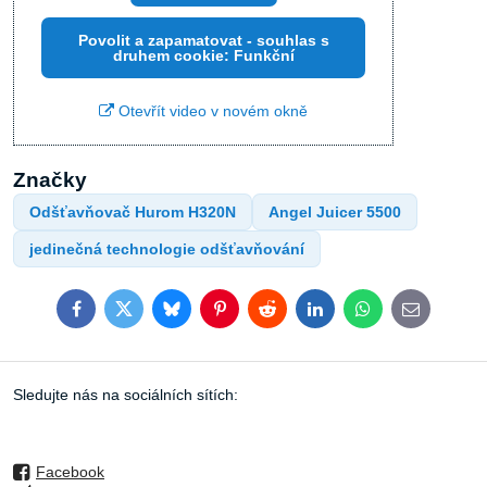
Povolit a zapamatovat - souhlas s
druhem cookie: Funkční
Otevřít video v novém okně
Značky
Odšťavňovač Hurom H320N
Angel Juicer 5500
jedinečná technologie odšťavňování
Facebook
Twitter
Bluesky
Pinterest
Reddit
LinkedIn
WhatsApp
E-
mail
Sledujte nás na sociálních sítích:
Facebook