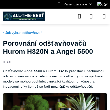
Panel uživatele
Jak vybrat odšťavňovač
Porovnání odšťavňovačů
Hurom H320N a Angel 5500
Počet
301
shlédnutí
Odšťavňovač Angel 5500 a Hurom H320N představují technologii
odšťavňování ovoce a zeleniny nec plus ultra. Tyto dva špičkové
modely se mohou pochlubit vynikající kvalitou, funkčností a
inovacemi, díky čemuž se řadí mezi špičku odšťavňovačů.