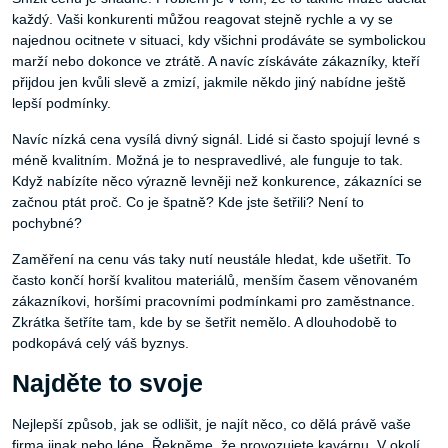
každý. Vaši konkurenti můžou reagovat stejně rychle a vy se
najednou ocitnete v situaci, kdy všichni prodáváte se symbolickou
marží nebo dokonce ve ztrátě. A navíc získáváte zákazníky, kteří
přijdou jen kvůli slevě a zmizí, jakmile někdo jiný nabídne ještě
lepší podmínky.
Navíc nízká cena vysílá divný signál. Lidé si často spojují levné s
méně kvalitním. Možná je to nespravedlivé, ale funguje to tak.
Když nabízíte něco výrazně levněji než konkurence, zákazníci se
začnou ptát proč. Co je špatně? Kde jste šetřili? Není to
pochybné?
Zaměření na cenu vás taky nutí neustále hledat, kde ušetřit. To
často končí horší kvalitou materiálů, menším časem věnovaném
zákazníkovi, horšími pracovními podmínkami pro zaměstnance.
Zkrátka šetříte tam, kde by se šetřit nemělo. A dlouhodobě to
podkopává celý váš byznys.
Najděte to svoje
Nejlepší způsob, jak se odlišit, je najít něco, co dělá právě vaše
firma jinak nebo lépe. Řekněme, že provozujete kavárnu. V okolí