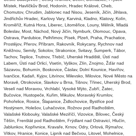
Místek‎, Havlíčkův Brod‎, Hodonín, Hradec Králové‎, Cheb‎,
Chomutov‎, Chrudim‎, Jablonec nad Nisou‎, Jeseník‎, Jičín‎, Jihlava,
Jindřichův Hradec‎, Karlovy Vary‎, Karviná‎, Kladno‎, Klatovy‎, Kolín‎,
Kroměříž‎, Kutná Hora‎, Liberec‎, Litoměřice‎, Louny‎, Mělník‎, Mladá
Boleslav‎, Most‎, Náchod‎, Nový Jičín‎, Nymburk‎, Olomouc‎, Opava,
Ostrava‎, Pardubice‎, Pelhřimov‎, Písek‎‎, Plzeň‎‎‎, Praha‎, Prachatice‎,
Prostějov‎, Přerov‎, Příbram‎, Rakovník‎, Rokycany, Rychnov nad
Kněžnou, Semily‎, Sokolov‎, Strakonice, Svitavy, Šumperk, Tábor,
Tachov, Teplice, Trutnov‎, Třebíč, Uherské Hradiště, Ústí nad
Labem‎, Ústí nad Orlicí‎, Vsetín, Vyškov, Zlín, Znojmo, Žďár nad
Sázavou, Bohumín, Boskovice‎, Čáslav‎, Dolní Kounice‎, Havířov‎,
Ivančice‎, Kadaň, Kyjov, Litvínov‎, Milevsko‎, Milovice‎, Nové Město na
Moravě‎, Otrokovice‎‎, Slavkov u Brna‎, Tišnov‎, Třinec‎, Uherský Brod‎,
Veselí nad Moravou‎, Vrchlabí‎, Vysoké Mýto‎, Zubří‎, Žatec‎,
Bučovice, Hustopeče, Kuřim, Mikulov, Moravský Krumlov,
Pohořelice, Rosice, Šlapanice, Židlochovice, Bystřice pod
Hostýnem, Holešov, Luhačovice, Rožnov pod Radhoštěm,
Valašské Klobouky, Valašské Meziříčí, Vizovice, Bílovec, Český
Těšín, Frenštát pod Radhoštěm, Frýdlant nad Ostravicí, Hlučín,
Jablunkov, Kopřivnice, Kravaře, Krnov, Odry, Orlová, Rýmařov,
Vítkov, Hranice, Konice, Lipník nad Bečvou, Litovel, Mohelnice,