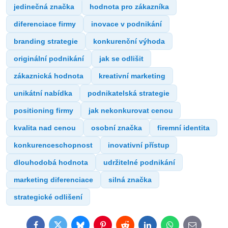
jedinečná značka
hodnota pro zákazníka
diferenciace firmy
inovace v podnikání
branding strategie
konkurenční výhoda
originální podnikání
jak se odlišit
zákaznická hodnota
kreativní marketing
unikátní nabídka
podnikatelská strategie
positioning firmy
jak nekonkurovat cenou
kvalita nad cenou
osobní značka
firemní identita
konkurenceschopnost
inovativní přístup
dlouhodobá hodnota
udržitelné podnikání
marketing diferenciace
silná značka
strategické odlišení
Facebook
Twitter
Bluesky
Pinterest
Reddit
LinkedIn
WhatsApp
E-