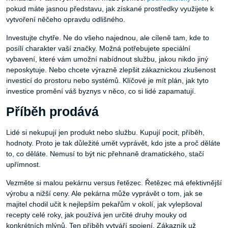
pokud máte jasnou představu, jak získané prostředky využijete k
vytvoření něčeho opravdu odlišného.
Investujte chytře. Ne do všeho najednou, ale cíleně tam, kde to
posílí charakter vaší značky. Možná potřebujete speciální
vybavení, které vám umožní nabídnout službu, jakou nikdo jiný
neposkytuje. Nebo chcete výrazně zlepšit zákaznickou zkušenost
investicí do prostoru nebo systémů. Klíčové je mít plán, jak tyto
investice promění váš byznys v něco, co si lidé zapamatují.
Příběh prodává
Lidé si nekupují jen produkt nebo službu. Kupují pocit, příběh,
hodnoty. Proto je tak důležité umět vyprávět, kdo jste a proč děláte
to, co děláte. Nemusí to být nic přehnaně dramatického, stačí
upřímnost.
Vezměte si malou pekárnu versus řetězec. Řetězec má efektivnější
výrobu a nižší ceny. Ale pekárna může vyprávět o tom, jak se
majitel chodil učit k nejlepším pekařům v okolí, jak vylepšoval
recepty celé roky, jak používá jen určité druhy mouky od
konkrétních mlýnů. Ten příběh vytváří spojení. Zákazník už