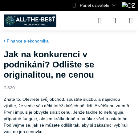
Panel uživatele
Finance a ekonomika
Jak na konkurenci v
podnikání? Odlište se
originalitou, ne cenou
Počet
320
shlédnutí
Znáte to. Otevřete svůj obchod, spustíte službu, a najednou
zjistíte, že vedle vás dělá totéž dalších pět lidí. A většinou za míň.
První impuls je obvykle snížit cenu. Jenže takhle to nefunguje,
případně funguje, ale jen krátkodobě a na úkor všeho ostatního.
Podívejme se, jak se můžete odlišit tak, aby si zákazníci vybírali
vás, ne jen cenovku.