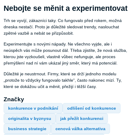
Nebojte se měnit a experimentovat
Trh se vyvíjí, zákazníci taky. Co fungovalo před rokem, možná
dneska nestačí. Proto je důležité sledovat trendy, naslouchat
zpětné vazbě a nebát se přizpůsobit.
Experimentujte s novými nápady. Ne všechno vyjde, ale i
neúspěch vás může posunout dál. Třeba zjistíte, že nová služba,
kterou jste vyzkoušeli, vlastně vůbec nefunguje, ale proces
přemýšlení nad ní vám ukázal jiný směr, který má potenciál.
Důležité je neustrnout. Firmy, které se drží jednoho modelu
„protože to vždycky fungovalo takhle“, často nakonec mizí. Ty,
které se dokážou učit a měnit, přežijí i těžší časy.
Značky
konkurence v podnikání
odlišení od konkurence
originalita v byznysu
jak přežít konkurenci
business strategie
cenová válka alternativa