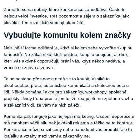
Zaměřte se na detaily, které konkurence zanedbává. Často to
nejsou velké investice, spíš pozornost a zájem o zákazníka jako
člověka. Ten rozdíl lidé vnímají okamžitě.
Vybudujte komunitu kolem značky
Nejsilnější forma odlišení je, když si kolem sebe vytvoříte skupinu
fanoušků. Ne zákazníků, kteří přijdou, koupí a odejdou, ale lidí,
kteří vás aktivně doporučují, brání vás, když někdo nadává, a
vracejí se znovu a znovu.
To se nestane přes noc a nedá se to koupit. Vzniká to
dlouhodobou prací, autentickou komunikací a skutečnou péčí o
lidi. Někdy pomáhají akce pro zákazníky, workshopy, společné
projekty. Jindy třeba prostě jen to, že reagujete na zpětnou vazbu
a zákazníci vidí, že vám na nich záleží.
Komunita pak funguje jako nejlepší marketing. Osobní doporučení
má mnohem větší sílu než jakákoli reklama a těžko se to kopíruje.
Konkurence může snížit ceny nebo napodobit váš produkt, ale tu
loajalitu a vztahy mezi vámi a zákazníky ne.