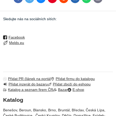
mail
Sledujte nás na sociálních sítích:
Facebook
Melds.eu
Přidat PR článek na portál
Přidat firmu do katalogu
Přidat inzerát do bazaru
Přidat zboží do eshopu
Katalog a seznam firem ČR
Bazar
E-shop
Katalog
Benešov, Beroun, Blansko, Brno, Bruntál, Břeclav, Česká Lípa‎,
České Budějovice‎ , Český Krumlov‎, Děčín‎, Domažlice‎, Frýdek-