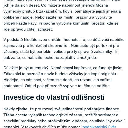
jich je dalších deset. Co můžete nabídnout jiného? Možná
výjimečný přístup k zákazníkům, kdy si pamatujete jejich jména a
oblíbené nápoje. Nebo sázíte na místní pražírnu a vyprávíte
příběh každé kávy. Případně vytvoříte komunitní prostor, kde se
lidé opravdu chtějí scházet.
V podstatě hledáte svou unikátní hodnotu. To, co dělá vaši nabídku
zajímavou pro konkrétní skupinu lidí. Nemusíte být perfektní pro
všechny, stačí být perfektní volbou pro ty správné zákazníky. Ti
pak za to, co nabízíte, ochotně zaplatí víc než jinde.
Důležité je být autentický. Nemá smysl kopírovat, co funguje jiným.
Zákazníci to poznají a navíc budete vždycky jen kopií originálu.
Hledejte, co vás baví, v čem jste dobří, co rezonuje s vašimi
hodnotami. Odtud pak přirozeně vyplyne to, čím se odlišíte.
Investice do vlastní odlišnosti
Někdy zjistíte, že pro rozvoj své jedinečnosti potřebujete finance.
Třeba chcete vylepšit technologické zázemí, rozšířit sortiment o
speciální produkty nebo proškolit tým v něčem, co nikdo jiný v okolí
nenabízí. V takových chvílích může pomoci
podnikatelský úvěr
,