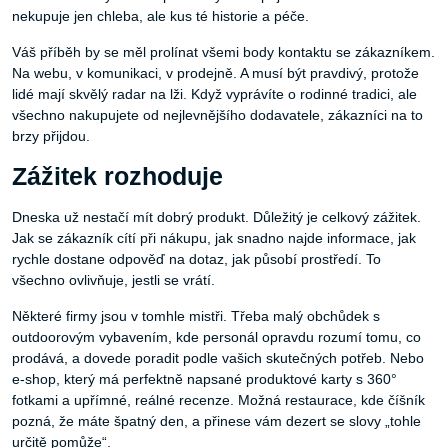
nekupuje jen chleba, ale kus té historie a péče.
Váš příběh by se měl prolínat všemi body kontaktu se zákazníkem.
Na webu, v komunikaci, v prodejně. A musí být pravdivý, protože
lidé mají skvělý radar na lži. Když vyprávíte o rodinné tradici, ale
všechno nakupujete od nejlevnějšího dodavatele, zákazníci na to
brzy přijdou.
Zážitek rozhoduje
Dneska už nestačí mít dobrý produkt. Důležitý je celkový zážitek.
Jak se zákazník cítí při nákupu, jak snadno najde informace, jak
rychle dostane odpověď na dotaz, jak působí prostředí. To
všechno ovlivňuje, jestli se vrátí.
Některé firmy jsou v tomhle mistři. Třeba malý obchůdek s
outdoorovým vybavením, kde personál opravdu rozumí tomu, co
prodává, a dovede poradit podle vašich skutečných potřeb. Nebo
e-shop, který má perfektně napsané produktové karty s 360°
fotkami a upřímné, reálné recenze. Možná restaurace, kde číšník
pozná, že máte špatný den, a přinese vám dezert se slovy „tohle
určitě pomůže“.