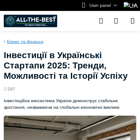
User panel
Бізнес та фінанси
Інвестиції в Українські
Стартапи 2025: Тренди,
Можливості та Історії Успіху
Views
597
count
Інвестиційна екосистема України демонструє стабільне
зростання, незважаючи на глобальні економічні виклики.