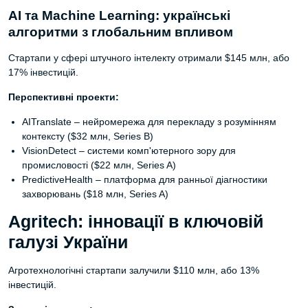
AI та Machine Learning: українські
алгоритми з глобальним впливом
Стартапи у сфері штучного інтелекту отримали $145 млн, або
17% інвестицій.
Перспективні проекти:
AITranslate – нейромережа для перекладу з розумінням
контексту ($32 млн, Series B)
VisionDetect – системи комп'ютерного зору для
промисловості ($22 млн, Series A)
PredictiveHealth – платформа для ранньої діагностики
захворювань ($18 млн, Series A)
Agritech: інновації в ключовій
галузі України
Агротехнологічні стартапи залучили $110 млн, або 13%
інвестицій.