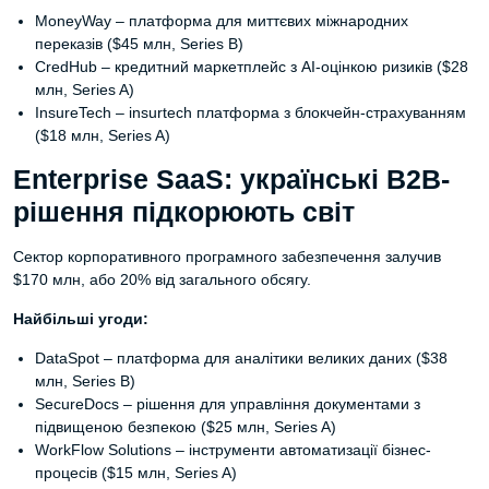
MoneyWay – платформа для миттєвих міжнародних
переказів ($45 млн, Series B)
CredHub – кредитний маркетплейс з AI-оцінкою ризиків ($28
млн, Series A)
InsureTech – insurtech платформа з блокчейн-страхуванням
($18 млн, Series A)
Enterprise SaaS: українські B2B-
рішення підкорюють світ
Сектор корпоративного програмного забезпечення залучив
$170 млн, або 20% від загального обсягу.
Найбільші угоди:
DataSpot – платформа для аналітики великих даних ($38
млн, Series B)
SecureDocs – рішення для управління документами з
підвищеною безпекою ($25 млн, Series A)
WorkFlow Solutions – інструменти автоматизації бізнес-
процесів ($15 млн, Series A)