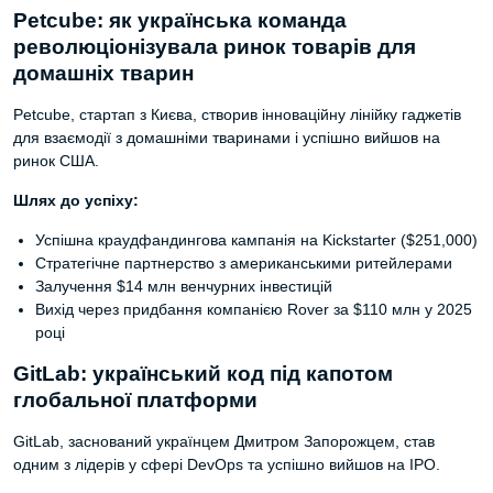
Petcube: як українська команда
революціонізувала ринок товарів для
домашніх тварин
Petcube, стартап з Києва, створив інноваційну лінійку гаджетів
для взаємодії з домашніми тваринами і успішно вийшов на
ринок США.
Шлях до успіху:
Успішна краудфандингова кампанія на Kickstarter ($251,000)
Стратегічне партнерство з американськими ритейлерами
Залучення $14 млн венчурних інвестицій
Вихід через придбання компанією Rover за $110 млн у 2025
році
GitLab: український код під капотом
глобальної платформи
GitLab, заснований українцем Дмитром Запорожцем, став
одним з лідерів у сфері DevOps та успішно вийшов на IPO.