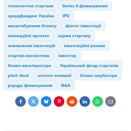
технологічні стартапи
Series A фінансування
краудфандинг Україна
ІРО
масштабування бізнесу
фінтех інвестиції
інноваційні проекти
оцінка стартапу
повернення інвестицій
інвестиційні ризики
стартап-екосистема
інвестор
бізнес-акселератори
Український фонд стартапів
pitch deck
unicorn компанії
бізнес-інкубатори
раунди фінансування
M&A
Facebook
Twitter
Bluesky
Pinterest
Reddit
LinkedIn
WhatsApp
E-
mail