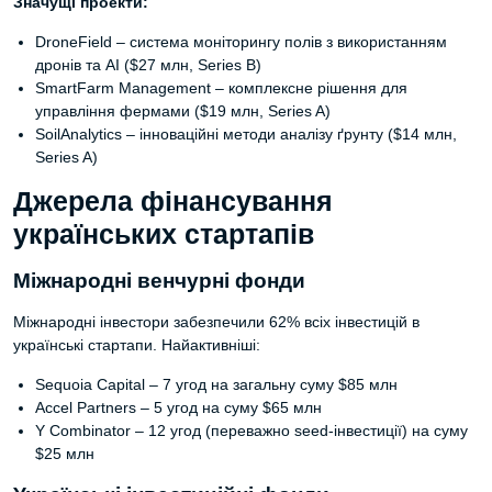
Значущі проекти:
DroneField – система моніторингу полів з використанням
дронів та AI ($27 млн, Series B)
SmartFarm Management – комплексне рішення для
управління фермами ($19 млн, Series A)
SoilAnalytics – інноваційні методи аналізу ґрунту ($14 млн,
Series A)
Джерела фінансування
українських стартапів
Міжнародні венчурні фонди
Міжнародні інвестори забезпечили 62% всіх інвестицій в
українські стартапи. Найактивніші:
Sequoia Capital – 7 угод на загальну суму $85 млн
Accel Partners – 5 угод на суму $65 млн
Y Combinator – 12 угод (переважно seed-інвестиції) на суму
$25 млн