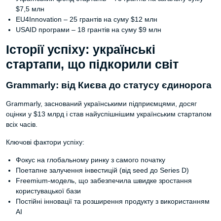
$7,5 млн
EU4Innovation – 25 грантів на суму $12 млн
USAID програми – 18 грантів на суму $9 млн
Історії успіху: українські
стартапи, що підкорили світ
Grammarly: від Києва до статусу єдинорога
Grammarly, заснований українськими підприємцями, досяг
оцінки у $13 млрд і став найуспішнішим українським стартапом
всіх часів.
Ключові фактори успіху:
Фокус на глобальному ринку з самого початку
Поетапне залучення інвестицій (від seed до Series D)
Freemium-модель, що забезпечила швидке зростання
користувацької бази
Постійні інновації та розширення продукту з використанням
AI