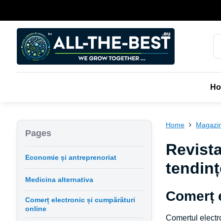
H
Home
Magazin
Pages
Revista
Economie și antreprenoriat
tendinț
Medicina alternativa
Comerț e
Comerț electronic și cumpărături
online
Comerțul electro