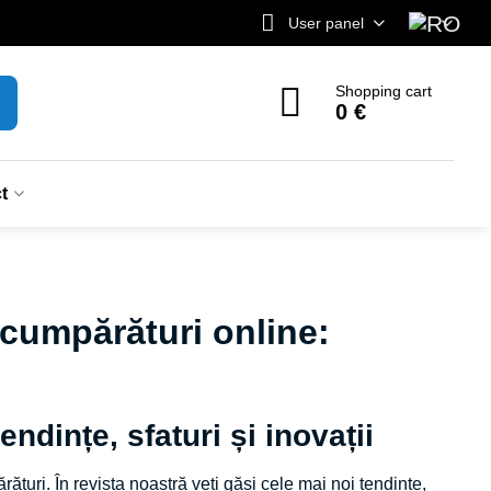
User panel
Shopping cart
0 €
t
 cumpărături online:
ndințe, sfaturi și inovații
uri. În revista noastră veți găsi cele mai noi tendințe,