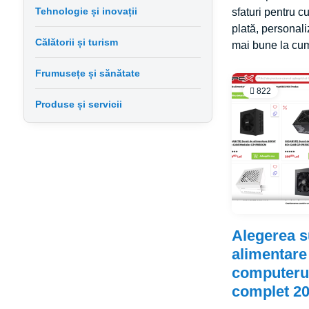
Tehnologie și inovații
sfaturi pentru c
plată, personali
Călătorii și turism
mai bune la cum
Frumusețe și sănătate
822
Produse și servicii
Alegerea s
alimentare
computerul
complet 2