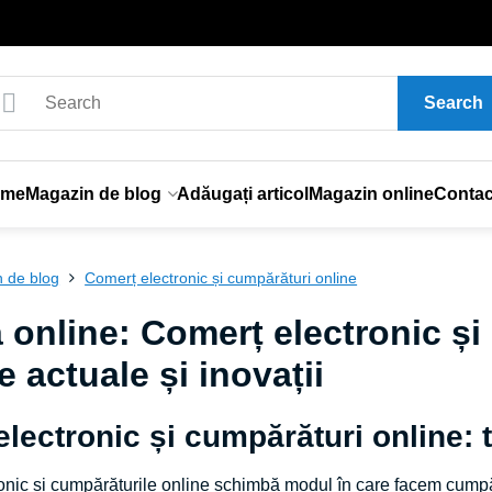
Search
ome
Magazin de blog
Adăugați articol
Magazin online
Contac
 de blog
Comerț electronic și cumpărături online
 online: Comerț electronic și
e actuale și inovații
lectronic și cumpărături online: te
nic și cumpărăturile online schimbă modul în care facem cumpărăt