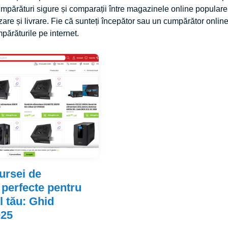
umpărături sigure și comparații între magazinele online populare
zare și livrare. Fie că sunteți începător sau un cumpărător onlin
părăturile pe internet.
ursei de
 perfecte pentru
 tău: Ghid
025