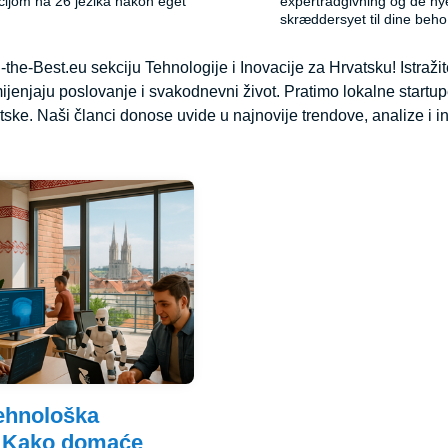
acijom na 26 jezika nakon eget
expertrådgivning og de ny
skræddersyet til dine beho
-the-Best.eu sekciju Tehnologije i Inovacije za Hrvatsku! Istraž
ijenjaju poslovanje i svakodnevni život. Pratimo lokalne startupe
ske. Naši članci donose uvide u najnovije trendove, analize i in
ehnološka
: Kako domaće