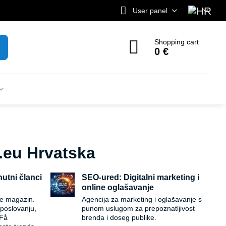
User panel
Shopping cart
0 €
t.eu Hrvatska
nutni članci
SEO-ured: Digitalni marketing i
online oglašavanje
ine magazin.
Agencija za marketing i oglašavanje s
poslovanju,
punom uslugom za prepoznatljivost
 Få
brenda i doseg publike.