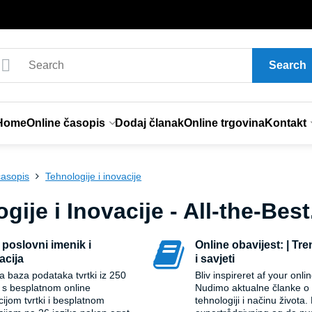
Search
Home
Online časopis
Dodaj članak
Online trgovina
Kontakt
časopis
Tehnologije i inovacije
gije i Inovacije - All-the-Bes
 poslovni imenik i
Online obavijest: | Tre
acija
i savjeti
a baza podataka tvrtki iz 250
Bliv inspireret af your onl
 s besplatnom online
Nudimo aktualne članke o 
cijom tvrtki i besplatnom
tehnologiji i načinu života.