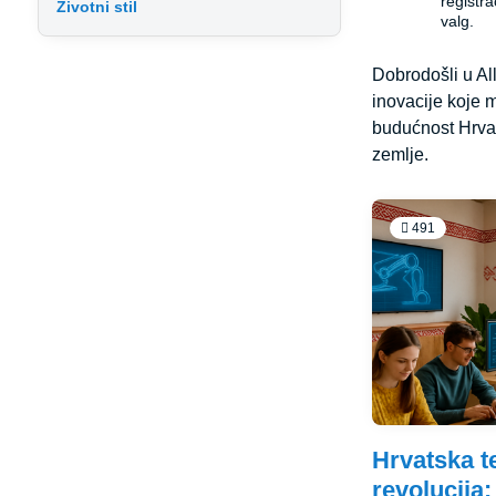
registr
Životni stil
valg.
Dobrodošli u All
inovacije koje m
budućnost Hrvat
zemlje.
491
Hrvatska t
revolucija