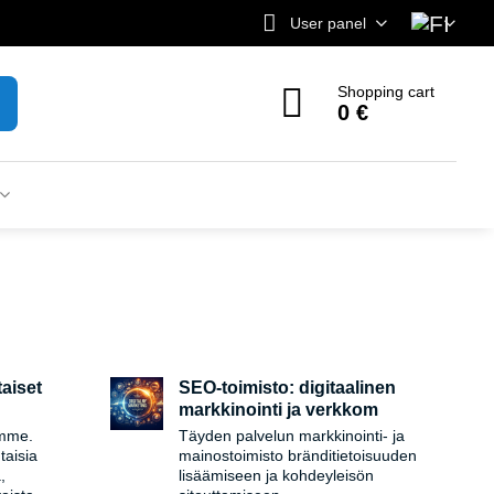
User panel
Shopping cart
0 €
taiset
SEO-toimisto: digitaalinen
markkinointi ja verkkom
ämme.
Täyden palvelun markkinointi- ja
isia ​​
mainostoimisto bränditietoisuuden
,
lisäämiseen ja kohdeyleisön