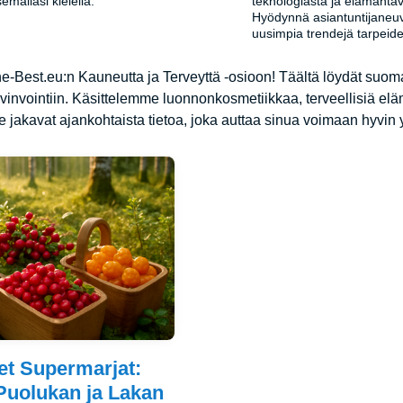
semallasi kielellä.
teknologiasta ja elämäntav
Hyödynnä asiantuntijaneuv
uusimpia trendejä tarpeid
the-Best.eu:n Kauneutta ja Terveyttä -osioon! Täältä löydät suo
vinvointiin. Käsittelemme luonnonkosmetiikkaa, terveellisiä eläm
 jakavat ajankohtaista tietoa, joka auttaa sinua voimaan hyvin
et Supermarjat:
Puolukan ja Lakan