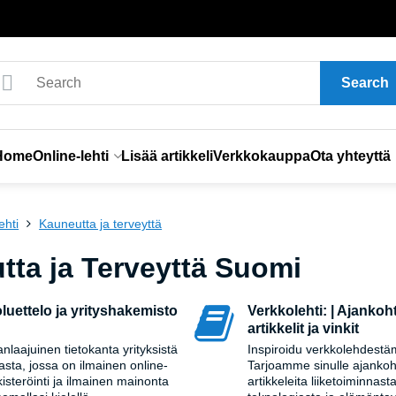
Search
Home
Online-lehti
Lisää artikkeli
Verkkokauppa
Ota yhteyttä
ehti
Kauneutta ja terveyttä
tta ja Terveyttä Suomi
luettelo ja yrityshakemisto
Verkkolehti: | Ajankoh
artikkelit ja vinkit
nlaajuinen tietokanta yrityksistä
Inspiroidu verkkolehdest
sta, jossa on ilmainen online-
Tarjoamme sinulle ajankohta
kisteröinti ja ilmainen mainonta
artikkeleita liiketoiminnasta