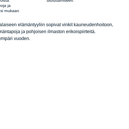
oista.
sitouttamiseen.
oja ja
esi mukaan.
malaiseen elämäntyyliin sopivat vinkit kauneudenhoitoon,
äntapoja ja pohjoisen ilmaston erikoispiirteitä.
 ympäri vuoden.