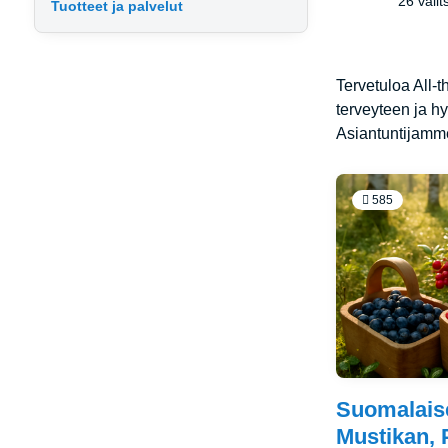
26 valit
Tuotteet ja palvelut
Tervetuloa All-
terveyteen ja hy
Asiantuntijamme
585
Suomalais
Mustikan, 