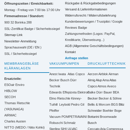
Rückgabe & Rückgabebedingungen
Öffnungszeiten / Erreichbarkeit:
Versand & Lieferinformationen
Montag - Freitag von 7:00 bis 17:00 Uhr
Widerrufsrecht / Widerrufsbelehrung
Firmenadresse / Standort:
Kundenbewertungen / Trustpilot / Google
900 32 Borinka 288
Reviews Badge
SSL-Zertifikat Badge / Sicherheitssiegel
Zahlungsmethoden (Logos: PayPal,
Sitemap-Link
Kreditkarte, Überweisung...)
Newsletter-Anmeldung
AGB (Allgemeine Geschäftsbedingungen)
Sprachauswahl (DE /
EN
)
Kontakt
SSL / Sicherheitssiegel
Anfrage stellen
MEMBRANGEBLÄSE
VAKUUMPUMPEN
DRUCKLUFTTECHNIK
KLÄRANLAGEN
Anest Iwata
Atlas Copco
Aerzen
Airblok
Airman
Ersatzteile:
Becker
Busch
Dürr
Almig
Alup
Ama
Atlas
ESOair Enviro
Technik
Copco
Atmos
Axeco
HIBLOW
Edwards
Effepizeta
Elektror
Balke Dürr
Bauer
BEA
SECOH
Elmo Rietschle
Kinney-
Becker
Becker & Söhne
Thomas Rietschle
Tuthill
Leybold
Pedro Gil
Bellis & Morcom
BGS
Blitz
(YASUNAGA)
Pfeiffer
Schneider
Boehler
Boge
AIRMAC
Vacuum
POMPETRAVAINI
Bottarini
Broomwade
Charles Austen
Robuschi
Schmalz
Busch
NITTO (MEDO / Nitto Kohki)
Sterling SIHI
ULVAC
Ceccato Aria Compressa