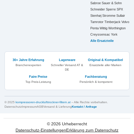
Sabroe
Sauer & Sohn
Schneider
Sperre
SPX
Stenhøj
Stromme
Sullair
Tamrotor
Timberjack
Volvo
Penta
Wittig
Worthington
Creyssensac
York
Alle Ersatzteile
30+ Jahre Erfahrung
Lagerware
Original & Kompatibel
Branchenexperten
Schneller Versand AT &
Ersatzteile aller Marken
DE
Faire Preise
Fachberatung
Top Preis-Leistung
Persönlich & kompetent
© 2025
kompressoren-drucklufttrockner-filtern.at
– Alle Rechte vorbehalten.
Datenschutz
Impressum
AGB
Versand & Lieferung
Kontakt / Anfrage
©
2026
Urheberrecht
Datenschutz-Einstellungen
Erklärung zum Datenschutz