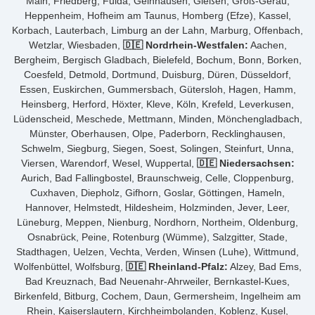
Main, Friedberg, Fulda, Gelnhausen, Gießen, Groß-Gerau,
Heppenheim, Hofheim am Taunus, Homberg (Efze), Kassel,
Korbach, Lauterbach, Limburg an der Lahn, Marburg, Offenbach,
Wetzlar, Wiesbaden,
🇩🇪 Nordrhein-Westfalen:
Aachen,
Bergheim, Bergisch Gladbach, Bielefeld, Bochum, Bonn, Borken,
Coesfeld, Detmold, Dortmund, Duisburg, Düren, Düsseldorf,
Essen, Euskirchen, Gummersbach, Gütersloh, Hagen, Hamm,
Heinsberg, Herford, Höxter, Kleve, Köln, Krefeld, Leverkusen,
Lüdenscheid, Meschede, Mettmann, Minden, Mönchengladbach,
Münster, Oberhausen, Olpe, Paderborn, Recklinghausen,
Schwelm, Siegburg, Siegen, Soest, Solingen, Steinfurt, Unna,
Viersen, Warendorf, Wesel, Wuppertal,
🇩🇪 Niedersachsen:
Aurich, Bad Fallingbostel, Braunschweig, Celle, Cloppenburg,
Cuxhaven, Diepholz, Gifhorn, Goslar, Göttingen, Hameln,
Hannover, Helmstedt, Hildesheim, Holzminden, Jever, Leer,
Lüneburg, Meppen, Nienburg, Nordhorn, Northeim, Oldenburg,
Osnabrück, Peine, Rotenburg (Wümme), Salzgitter, Stade,
Stadthagen, Uelzen, Vechta, Verden, Winsen (Luhe), Wittmund,
Wolfenbüttel, Wolfsburg,
🇩🇪 Rheinland-Pfalz:
Alzey, Bad Ems,
Bad Kreuznach, Bad Neuenahr-Ahrweiler, Bernkastel-Kues,
Birkenfeld, Bitburg, Cochem, Daun, Germersheim, Ingelheim am
Rhein, Kaiserslautern, Kirchheimbolanden, Koblenz, Kusel,