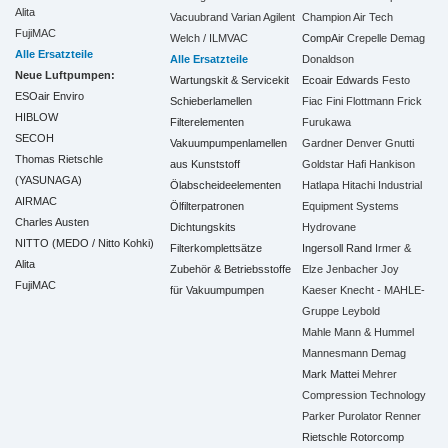
Alita
Vacuubrand
Varian Agilent
Champion Air Tech
FujiMAC
Welch / ILMVAC
CompAir
Crepelle
Demag
Alle Ersatzteile
Alle Ersatzteile
Donaldson
Neue Luftpumpen:
Wartungskit & Servicekit
Ecoair
Edwards
Festo
ESOair Enviro
Schieberlamellen
Fiac
Fini
Flottmann
Frick
HIBLOW
Filterelementen
Furukawa
SECOH
Vakuumpumpenlamellen
Gardner Denver
Gnutti
Thomas Rietschle
aus Kunststoff
Goldstar
Hafi
Hankison
(YASUNAGA)
Ölabscheideelementen
Hatlapa
Hitachi Industrial
AIRMAC
Ölfilterpatronen
Equipment Systems
Charles Austen
Dichtungskits
Hydrovane
NITTO (MEDO / Nitto Kohki)
Filterkomplettsätze
Ingersoll Rand
Irmer &
Alita
Zubehör & Betriebsstoffe
Elze
Jenbacher
Joy
FujiMAC
für Vakuumpumpen
Kaeser
Knecht - MAHLE-
Gruppe
Leybold
Mahle
Mann & Hummel
Mannesmann Demag
Mark
Mattei
Mehrer
Compression Technology
Parker
Purolator
Renner
Rietschle
Rotorcomp