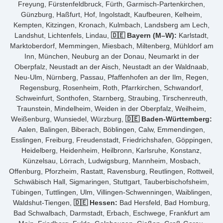
Freyung, Fürstenfeldbruck, Fürth, Garmisch-Partenkirchen,
Günzburg, Haßfurt, Hof, Ingolstadt, Kaufbeuren, Kelheim,
Kempten, Kitzingen, Kronach, Kulmbach, Landsberg am Lech,
Landshut, Lichtenfels, Lindau,
🇩🇪 Bayern (M–W):
Karlstadt,
Marktoberdorf, Memmingen, Miesbach, Miltenberg, Mühldorf am
Inn, München, Neuburg an der Donau, Neumarkt in der
Oberpfalz, Neustadt an der Aisch, Neustadt an der Waldnaab,
Neu-Ulm, Nürnberg, Passau, Pfaffenhofen an der Ilm, Regen,
Regensburg, Rosenheim, Roth, Pfarrkirchen, Schwandorf,
Schweinfurt, Sonthofen, Starnberg, Straubing, Tirschenreuth,
Traunstein, Mindelheim, Weiden in der Oberpfalz, Weilheim,
Weißenburg, Wunsiedel, Würzburg,
🇩🇪 Baden-Württemberg:
Aalen, Balingen, Biberach, Böblingen, Calw, Emmendingen,
Esslingen, Freiburg, Freudenstadt, Friedrichshafen, Göppingen,
Heidelberg, Heidenheim, Heilbronn, Karlsruhe, Konstanz,
Künzelsau, Lörrach, Ludwigsburg, Mannheim, Mosbach,
Offenburg, Pforzheim, Rastatt, Ravensburg, Reutlingen, Rottweil,
Schwäbisch Hall, Sigmaringen, Stuttgart, Tauberbischofsheim,
Tübingen, Tuttlingen, Ulm, Villingen-Schwenningen, Waiblingen,
Waldshut-Tiengen,
🇩🇪 Hessen:
Bad Hersfeld, Bad Homburg,
Bad Schwalbach, Darmstadt, Erbach, Eschwege, Frankfurt am