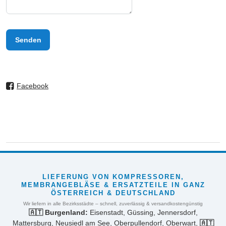
Senden
Facebook
LIEFERUNG VON KOMPRESSOREN,
MEMBRANGEBLÄSE & ERSATZTEILE IN GANZ
ÖSTERREICH & DEUTSCHLAND
Wir liefern in alle Bezirksstädte – schnell, zuverlässig & versandkostengünstig
🇦🇹 Burgenland:
Eisenstadt, Güssing, Jennersdorf,
Mattersburg, Neusiedl am See, Oberpullendorf, Oberwart,
🇦🇹