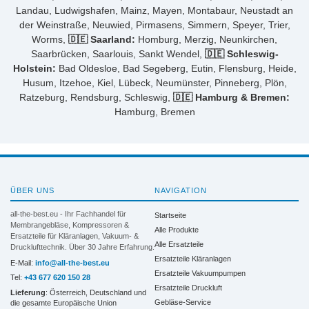
Landau, Ludwigshafen, Mainz, Mayen, Montabaur, Neustadt an
der Weinstraße, Neuwied, Pirmasens, Simmern, Speyer, Trier,
Worms,
🇩🇪 Saarland:
Homburg, Merzig, Neunkirchen,
Saarbrücken, Saarlouis, Sankt Wendel,
🇩🇪 Schleswig-
Holstein:
Bad Oldesloe, Bad Segeberg, Eutin, Flensburg, Heide,
Husum, Itzehoe, Kiel, Lübeck, Neumünster, Pinneberg, Plön,
Ratzeburg, Rendsburg, Schleswig,
🇩🇪 Hamburg & Bremen:
Hamburg, Bremen
ÜBER UNS
NAVIGATION
all-the-best.eu - Ihr Fachhandel für
Startseite
Membrangebläse, Kompressoren &
Alle Produkte
Ersatzteile für Kläranlagen, Vakuum- &
Alle Ersatzteile
Drucklufttechnik. Über 30 Jahre Erfahrung.
Ersatzteile Kläranlagen
E-Mail:
info@all-the-best.eu
Ersatzteile Vakuumpumpen
Tel:
+43 677 620 150 28
Ersatzteile Druckluft
Lieferung
: Österreich, Deutschland und
Gebläse-Service
die gesamte Europäische Union