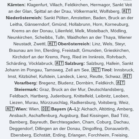
Kärnten:
Klagenfurt, Villach, Feldkirchen, Hermagor, Sankt Veit
an der Glan, Spittal an der Drau, Völkermarkt, Wolfsberg,
🇦🇹
Niederösterreich:
Sankt Pölten, Amstetten, Baden, Bruck an der
Leitha, Gänserndorf, Gmünd, Hollabrunn, Horn, Korneuburg,
Krems an der Donau, Lilienfeld, Melk, Mistelbach, Mödling,
Neunkirchen, Scheibbs, Tulln, Waidhofen an der Thaya, Wiener
Neustadt, Zwettl,
🇦🇹 Oberösterreich:
Linz, Wels, Steyr,
Braunau am Inn, Eferding, Freistadt, Gmunden, Grieskirchen,
Kirchdorf an der Krems, Perg, Ried im Innkreis, Rohrbach,
Schärding, Vöcklabruck,
🇦🇹 Salzburg:
Salzburg, Hallein, Sankt
Johann im Pongau, Tamsweg, Zell am See,
🇦🇹 Tirol:
Innsbruck,
Imst, Kitzbühel, Kufstein, Landeck, Lienz, Reutte, Schwaz,
🇦🇹
Vorarlberg:
Bregenz, Bludenz, Dornbirn, Feldkirch,
🇦🇹
Steiermark:
Graz, Bruck an der Mur, Deutschlandsberg,
Feldbach, Hartberg, Judenburg, Knittelfeld, Leibnitz, Leoben,
Liezen, Murau, Mürzzuschlag, Radkersburg, Voitsberg, Weiz,
🇦🇹 Wien:
Wien,
🇩🇪 Bayern (A–L):
Aichach, Altötting, Amberg,
Ansbach, Aschaffenburg, Augsburg, Bad Kissingen, Bad Tölz,
Bamberg, Bayreuth, Berchtesgaden, Cham, Coburg, Dachau,
Deggendorf, Dillingen an der Donau, Dingolfing, Donauwörth,
Ebersberg, Eichstätt, Erding, Erlangen, Forchheim, Freising,