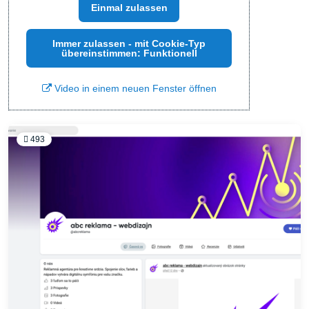
Einmal zulassen
Immer zulassen - mit Cookie-Typ
übereinstimmen: Funktionell
Video in einem neuen Fenster öffnen
493