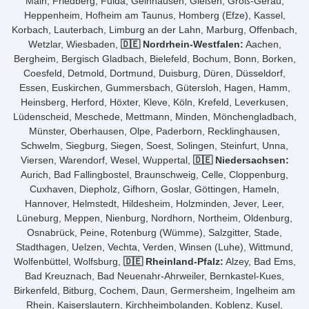
Main, Friedberg, Fulda, Gelnhausen, Gießen, Groß-Gerau,
Heppenheim, Hofheim am Taunus, Homberg (Efze), Kassel,
Korbach, Lauterbach, Limburg an der Lahn, Marburg, Offenbach,
Wetzlar, Wiesbaden,
🇩🇪 Nordrhein-Westfalen:
Aachen,
Bergheim, Bergisch Gladbach, Bielefeld, Bochum, Bonn, Borken,
Coesfeld, Detmold, Dortmund, Duisburg, Düren, Düsseldorf,
Essen, Euskirchen, Gummersbach, Gütersloh, Hagen, Hamm,
Heinsberg, Herford, Höxter, Kleve, Köln, Krefeld, Leverkusen,
Lüdenscheid, Meschede, Mettmann, Minden, Mönchengladbach,
Münster, Oberhausen, Olpe, Paderborn, Recklinghausen,
Schwelm, Siegburg, Siegen, Soest, Solingen, Steinfurt, Unna,
Viersen, Warendorf, Wesel, Wuppertal,
🇩🇪 Niedersachsen:
Aurich, Bad Fallingbostel, Braunschweig, Celle, Cloppenburg,
Cuxhaven, Diepholz, Gifhorn, Goslar, Göttingen, Hameln,
Hannover, Helmstedt, Hildesheim, Holzminden, Jever, Leer,
Lüneburg, Meppen, Nienburg, Nordhorn, Northeim, Oldenburg,
Osnabrück, Peine, Rotenburg (Wümme), Salzgitter, Stade,
Stadthagen, Uelzen, Vechta, Verden, Winsen (Luhe), Wittmund,
Wolfenbüttel, Wolfsburg,
🇩🇪 Rheinland-Pfalz:
Alzey, Bad Ems,
Bad Kreuznach, Bad Neuenahr-Ahrweiler, Bernkastel-Kues,
Birkenfeld, Bitburg, Cochem, Daun, Germersheim, Ingelheim am
Rhein, Kaiserslautern, Kirchheimbolanden, Koblenz, Kusel,