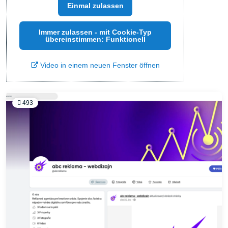
Einmal zulassen
Immer zulassen - mit Cookie-Typ
übereinstimmen: Funktionell
Video in einem neuen Fenster öffnen
493