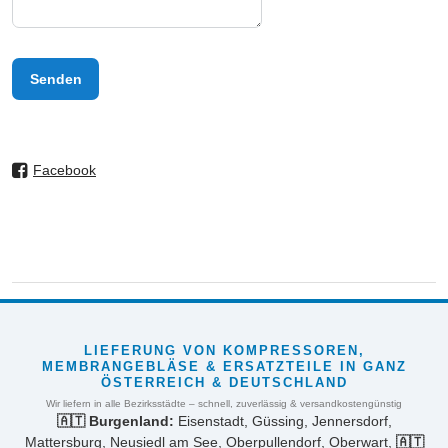
Senden
Facebook
LIEFERUNG VON KOMPRESSOREN,
MEMBRANGEBLÄSE & ERSATZTEILE IN GANZ
ÖSTERREICH & DEUTSCHLAND
Wir liefern in alle Bezirksstädte – schnell, zuverlässig & versandkostengünstig
🇦🇹 Burgenland:
Eisenstadt, Güssing, Jennersdorf,
Mattersburg, Neusiedl am See, Oberpullendorf, Oberwart,
🇦🇹