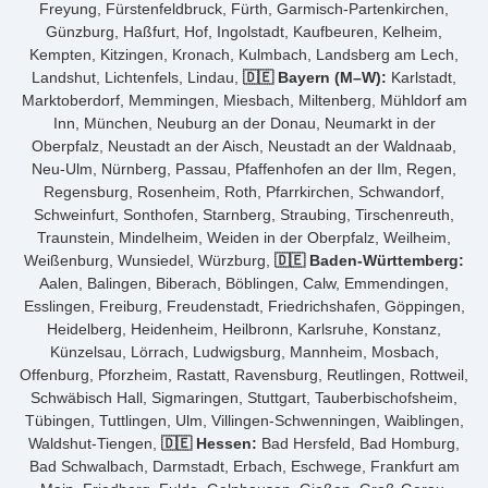
Freyung, Fürstenfeldbruck, Fürth, Garmisch-Partenkirchen,
Günzburg, Haßfurt, Hof, Ingolstadt, Kaufbeuren, Kelheim,
Kempten, Kitzingen, Kronach, Kulmbach, Landsberg am Lech,
Landshut, Lichtenfels, Lindau,
🇩🇪 Bayern (M–W):
Karlstadt,
Marktoberdorf, Memmingen, Miesbach, Miltenberg, Mühldorf am
Inn, München, Neuburg an der Donau, Neumarkt in der
Oberpfalz, Neustadt an der Aisch, Neustadt an der Waldnaab,
Neu-Ulm, Nürnberg, Passau, Pfaffenhofen an der Ilm, Regen,
Regensburg, Rosenheim, Roth, Pfarrkirchen, Schwandorf,
Schweinfurt, Sonthofen, Starnberg, Straubing, Tirschenreuth,
Traunstein, Mindelheim, Weiden in der Oberpfalz, Weilheim,
Weißenburg, Wunsiedel, Würzburg,
🇩🇪 Baden-Württemberg:
Aalen, Balingen, Biberach, Böblingen, Calw, Emmendingen,
Esslingen, Freiburg, Freudenstadt, Friedrichshafen, Göppingen,
Heidelberg, Heidenheim, Heilbronn, Karlsruhe, Konstanz,
Künzelsau, Lörrach, Ludwigsburg, Mannheim, Mosbach,
Offenburg, Pforzheim, Rastatt, Ravensburg, Reutlingen, Rottweil,
Schwäbisch Hall, Sigmaringen, Stuttgart, Tauberbischofsheim,
Tübingen, Tuttlingen, Ulm, Villingen-Schwenningen, Waiblingen,
Waldshut-Tiengen,
🇩🇪 Hessen:
Bad Hersfeld, Bad Homburg,
Bad Schwalbach, Darmstadt, Erbach, Eschwege, Frankfurt am