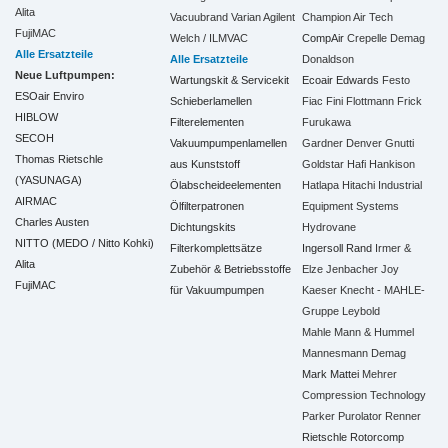
Alita
Vacuubrand
Varian Agilent
Champion Air Tech
FujiMAC
Welch / ILMVAC
CompAir
Crepelle
Demag
Alle Ersatzteile
Alle Ersatzteile
Donaldson
Neue Luftpumpen:
Wartungskit & Servicekit
Ecoair
Edwards
Festo
ESOair Enviro
Schieberlamellen
Fiac
Fini
Flottmann
Frick
HIBLOW
Filterelementen
Furukawa
SECOH
Vakuumpumpenlamellen
Gardner Denver
Gnutti
Thomas Rietschle
aus Kunststoff
Goldstar
Hafi
Hankison
(YASUNAGA)
Ölabscheideelementen
Hatlapa
Hitachi Industrial
AIRMAC
Ölfilterpatronen
Equipment Systems
Charles Austen
Dichtungskits
Hydrovane
NITTO (MEDO / Nitto Kohki)
Filterkomplettsätze
Ingersoll Rand
Irmer &
Alita
Zubehör & Betriebsstoffe
Elze
Jenbacher
Joy
FujiMAC
für Vakuumpumpen
Kaeser
Knecht - MAHLE-
Gruppe
Leybold
Mahle
Mann & Hummel
Mannesmann Demag
Mark
Mattei
Mehrer
Compression Technology
Parker
Purolator
Renner
Rietschle
Rotorcomp