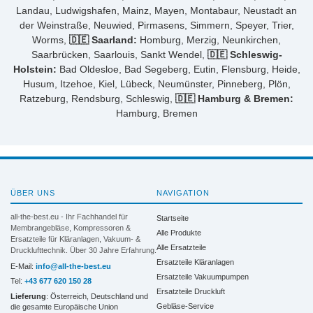
Landau, Ludwigshafen, Mainz, Mayen, Montabaur, Neustadt an
der Weinstraße, Neuwied, Pirmasens, Simmern, Speyer, Trier,
Worms,
🇩🇪 Saarland:
Homburg, Merzig, Neunkirchen,
Saarbrücken, Saarlouis, Sankt Wendel,
🇩🇪 Schleswig-
Holstein:
Bad Oldesloe, Bad Segeberg, Eutin, Flensburg, Heide,
Husum, Itzehoe, Kiel, Lübeck, Neumünster, Pinneberg, Plön,
Ratzeburg, Rendsburg, Schleswig,
🇩🇪 Hamburg & Bremen:
Hamburg, Bremen
ÜBER UNS
NAVIGATION
all-the-best.eu - Ihr Fachhandel für
Startseite
Membrangebläse, Kompressoren &
Alle Produkte
Ersatzteile für Kläranlagen, Vakuum- &
Alle Ersatzteile
Drucklufttechnik. Über 30 Jahre Erfahrung.
Ersatzteile Kläranlagen
E-Mail:
info@all-the-best.eu
Ersatzteile Vakuumpumpen
Tel:
+43 677 620 150 28
Ersatzteile Druckluft
Lieferung
: Österreich, Deutschland und
Gebläse-Service
die gesamte Europäische Union