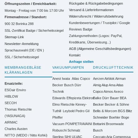
Rückgabe & Rückgabebedingungen
Öffnungszeiten / Erreichbarkeit:
Versand & Lieferinformationen
Montag - Freitag von 7:00 bis 17:00 Uhr
Widerrufsrecht / Widerrufsbelehrung
Firmenadresse / Standort:
Kundenbewertungen / Trustpilot / Google
900 32 Borinka 288
Reviews Badge
SSL-Zertifikat Badge / Sicherheitssiegel
Zahlungsmethoden (Logos: PayPal,
Sitemap-Link
Kreditkarte, Überweisung...)
Newsletter-Anmeldung
AGB (Allgemeine Geschäftsbedingungen)
Sprachauswahl (DE /
EN
)
Kontakt
SSL / Sicherheitssiegel
Anfrage stellen
MEMBRANGEBLÄSE
VAKUUMPUMPEN
DRUCKLUFTTECHNIK
KLÄRANLAGEN
Anest Iwata
Atlas Copco
Aerzen
Airblok
Airman
Ersatzteile:
Becker
Busch
Dürr
Almig
Alup
Ama
Atlas
ESOair Enviro
Technik
Copco
Atmos
Axeco
HIBLOW
Edwards
Effepizeta
Elektror
Balke Dürr
Bauer
BEA
SECOH
Elmo Rietschle
Kinney-
Becker
Becker & Söhne
Thomas Rietschle
Tuthill
Leybold
Pedro Gil
Bellis & Morcom
BGS
Blitz
(YASUNAGA)
Pfeiffer
Schneider
Boehler
Boge
AIRMAC
Vacuum
POMPETRAVAINI
Bottarini
Broomwade
Charles Austen
Robuschi
Schmalz
Busch
NITTO (MEDO / Nitto Kohki)
Sterling SIHI
ULVAC
Ceccato Aria Compressa