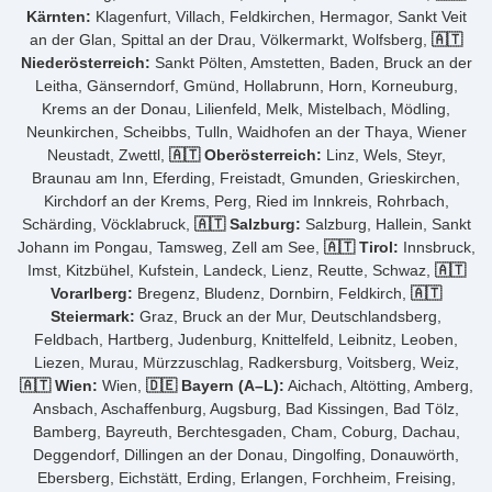
Kärnten:
Klagenfurt, Villach, Feldkirchen, Hermagor, Sankt Veit
an der Glan, Spittal an der Drau, Völkermarkt, Wolfsberg,
🇦🇹
Niederösterreich:
Sankt Pölten, Amstetten, Baden, Bruck an der
Leitha, Gänserndorf, Gmünd, Hollabrunn, Horn, Korneuburg,
Krems an der Donau, Lilienfeld, Melk, Mistelbach, Mödling,
Neunkirchen, Scheibbs, Tulln, Waidhofen an der Thaya, Wiener
Neustadt, Zwettl,
🇦🇹 Oberösterreich:
Linz, Wels, Steyr,
Braunau am Inn, Eferding, Freistadt, Gmunden, Grieskirchen,
Kirchdorf an der Krems, Perg, Ried im Innkreis, Rohrbach,
Schärding, Vöcklabruck,
🇦🇹 Salzburg:
Salzburg, Hallein, Sankt
Johann im Pongau, Tamsweg, Zell am See,
🇦🇹 Tirol:
Innsbruck,
Imst, Kitzbühel, Kufstein, Landeck, Lienz, Reutte, Schwaz,
🇦🇹
Vorarlberg:
Bregenz, Bludenz, Dornbirn, Feldkirch,
🇦🇹
Steiermark:
Graz, Bruck an der Mur, Deutschlandsberg,
Feldbach, Hartberg, Judenburg, Knittelfeld, Leibnitz, Leoben,
Liezen, Murau, Mürzzuschlag, Radkersburg, Voitsberg, Weiz,
🇦🇹 Wien:
Wien,
🇩🇪 Bayern (A–L):
Aichach, Altötting, Amberg,
Ansbach, Aschaffenburg, Augsburg, Bad Kissingen, Bad Tölz,
Bamberg, Bayreuth, Berchtesgaden, Cham, Coburg, Dachau,
Deggendorf, Dillingen an der Donau, Dingolfing, Donauwörth,
Ebersberg, Eichstätt, Erding, Erlangen, Forchheim, Freising,