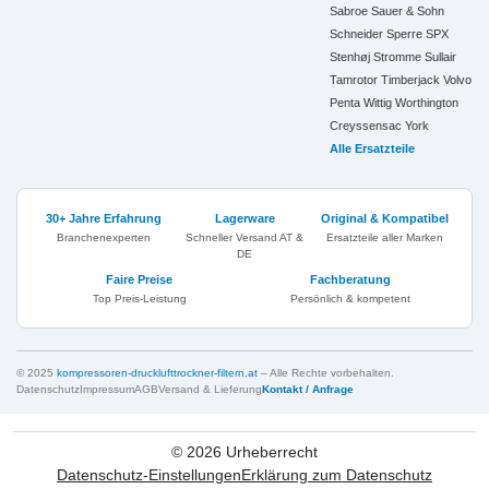
Sabroe
Sauer & Sohn
Schneider
Sperre
SPX
Stenhøj
Stromme
Sullair
Tamrotor
Timberjack
Volvo
Penta
Wittig
Worthington
Creyssensac
York
Alle Ersatzteile
30+ Jahre Erfahrung
Lagerware
Original & Kompatibel
Branchenexperten
Schneller Versand AT &
Ersatzteile aller Marken
DE
Faire Preise
Fachberatung
Top Preis-Leistung
Persönlich & kompetent
© 2025
kompressoren-drucklufttrockner-filtern.at
– Alle Rechte vorbehalten.
Datenschutz
Impressum
AGB
Versand & Lieferung
Kontakt / Anfrage
©
2026
Urheberrecht
Datenschutz-Einstellungen
Erklärung zum Datenschutz