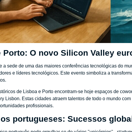
 Porto: O novo Silicon Valley eu
se a sede de uma das maiores conferências tecnológicas do mu
tidores e líderes tecnológicos. Este evento simboliza a transf
os.
istóricos de Lisboa e Porto encontram-se hoje espaços de cowo
y Lisbon. Estas cidades atraem talentos de todo o mundo com 
ortunidades profissionais.
ios portugueses: Sucessos globa
gico português pode orgulhar-se de vários "unicórnios" - startu