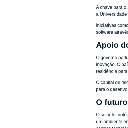
A chave para o 
a Universidade
Iniciativas com
software atravé
Apoio d
O governo portu
inovação. O paí
residência para 
O capital de ri
para o desenvol
O futur
O setor tecnol
um ambiente emp