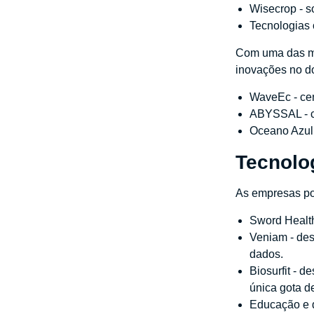
Wisecrop - s
Tecnologias 
Com uma das ma
inovações no d
WaveEc - cen
ABYSSAL - cr
Oceano Azul 
Tecnolo
As empresas po
Sword Health 
Veniam - des
dados.
Biosurfit - d
única gota d
Educação e 