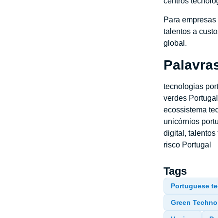
centros tecnoló
Para empresas e
talentos a cust
global.
Palavra
tecnologias por
verdes Portugal
ecossistema tec
unicórnios port
digital, talent
risco Portugal
Tags
Portuguese t
Green Technol