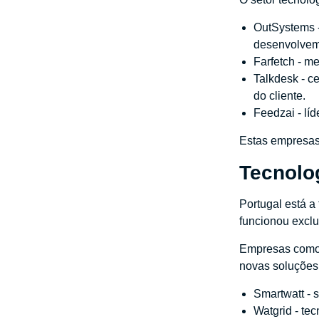
OutSystems -
desenvolvem
Farfetch - m
Talkdesk - c
do cliente.
Feedzai - líd
Estas empresas 
Tecnolo
Portugal está a
funcionou exclu
Empresas como 
novas soluções
Smartwatt - 
Watgrid - tec