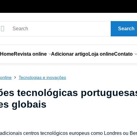
Search
Home
Revista online
Adicionar artigo
Loja online
Contato
online
Tecnologias e inovações
ões tecnológicas portuguesas
es globais
adicionais centros tecnológicos europeus como Londres ou Berl