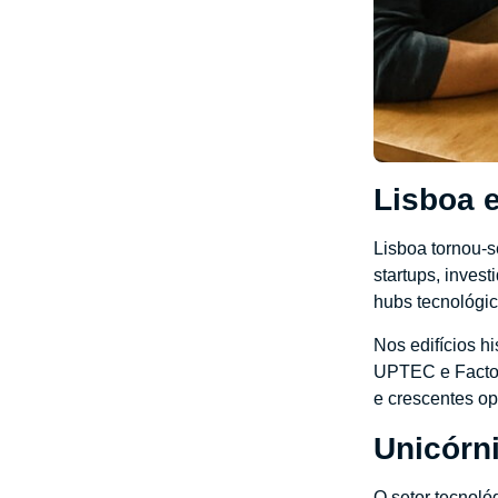
Lisboa e
Lisboa tornou-
startups, inves
hubs tecnológic
Nos edifícios h
UPTEC e Factor
e crescentes op
Unicórn
O setor tecnoló