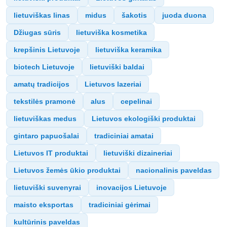
lietuviškas linas
midus
šakotis
juoda duona
Džiugas sūris
lietuviška kosmetika
krepšinis Lietuvoje
lietuviška keramika
biotech Lietuvoje
lietuviški baldai
amatų tradicijos
Lietuvos lazeriai
tekstilės pramonė
alus
cepelinai
lietuviškas medus
Lietuvos ekologiški produktai
gintaro papuošalai
tradiciniai amatai
Lietuvos IT produktai
lietuviški dizaineriai
Lietuvos žemės ūkio produktai
nacionalinis paveldas
lietuviški suvenyrai
inovacijos Lietuvoje
maisto eksportas
tradiciniai gėrimai
kultūrinis paveldas