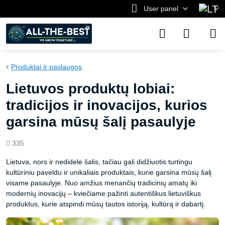
User panel
Produktai ir paslaugos
Lietuvos produktų lobiai:
tradicijos ir inovacijos, kurios
garsina mūsų šalį pasaulyje
Views
335
count
Lietuva, nors ir nedidelė šalis, tačiau gali didžiuotis turtingu
kultūriniu paveldu ir unikaliais produktais, kurie garsina mūsų šalį
visame pasaulyje. Nuo amžius menančių tradicinių amatų iki
modernių inovacijų – kviečiame pažinti autentiškus lietuviškus
produktus, kurie atspindi mūsų tautos istoriją, kultūrą ir dabartį.