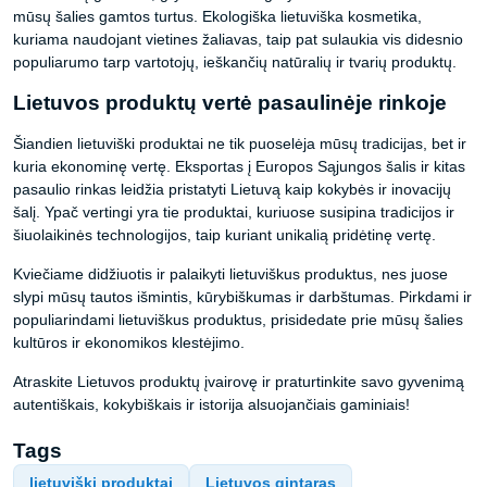
mūsų šalies gamtos turtus. Ekologiška lietuviška kosmetika,
kuriama naudojant vietines žaliavas, taip pat sulaukia vis didesnio
populiarumo tarp vartotojų, ieškančių natūralių ir tvarių produktų.
Lietuvos produktų vertė pasaulinėje rinkoje
Šiandien lietuviški produktai ne tik puoselėja mūsų tradicijas, bet ir
kuria ekonominę vertę. Eksportas į Europos Sąjungos šalis ir kitas
pasaulio rinkas leidžia pristatyti Lietuvą kaip kokybės ir inovacijų
šalį. Ypač vertingi yra tie produktai, kuriuose susipina tradicijos ir
šiuolaikinės technologijos, taip kuriant unikalią pridėtinę vertę.
Kviečiame didžiuotis ir palaikyti lietuviškus produktus, nes juose
slypi mūsų tautos išmintis, kūrybiškumas ir darbštumas. Pirkdami ir
populiarindami lietuviškus produktus, prisidedate prie mūsų šalies
kultūros ir ekonomikos klestėjimo.
Atraskite Lietuvos produktų įvairovę ir praturtinkite savo gyvenimą
autentiškais, kokybiškais ir istorija alsuojančiais gaminiais!
Tags
lietuviški produktai
Lietuvos gintaras