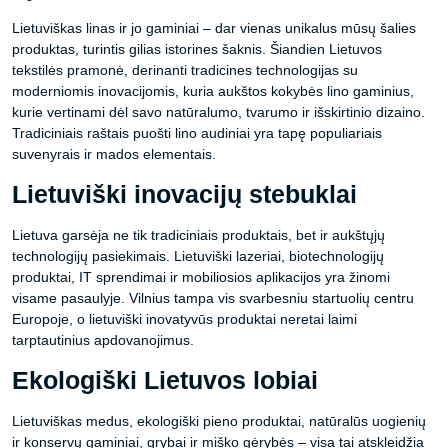
Lietuviškas linas ir jo gaminiai – dar vienas unikalus mūsų šalies
produktas, turintis gilias istorines šaknis. Šiandien Lietuvos
tekstilės pramonė, derinanti tradicines technologijas su
moderniomis inovacijomis, kuria aukštos kokybės lino gaminius,
kurie vertinami dėl savo natūralumo, tvarumo ir išskirtinio dizaino.
Tradiciniais raštais puošti lino audiniai yra tapę populiariais
suvenyrais ir mados elementais.
Lietuviški inovacijų stebuklai
Lietuva garsėja ne tik tradiciniais produktais, bet ir aukštųjų
technologijų pasiekimais. Lietuviški lazeriai, biotechnologijų
produktai, IT sprendimai ir mobiliosios aplikacijos yra žinomi
visame pasaulyje. Vilnius tampa vis svarbesniu startuolių centru
Europoje, o lietuviški inovatyvūs produktai neretai laimi
tarptautinius apdovanojimus.
Ekologiški Lietuvos lobiai
Lietuviškas medus, ekologiški pieno produktai, natūralūs uogienių
ir konservų gaminiai, grybai ir miško gėrybės – visa tai atskleidžia