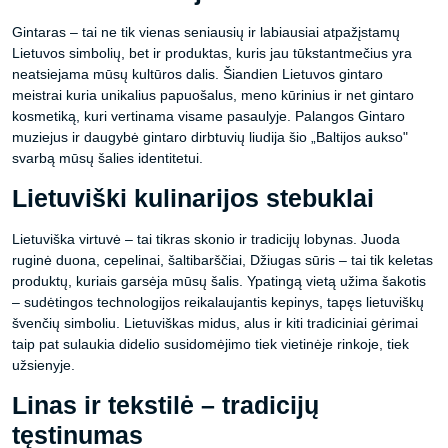
Gintaras – tai ne tik vienas seniausių ir labiausiai atpažįstamų
Lietuvos simbolių, bet ir produktas, kuris jau tūkstantmečius yra
neatsiejama mūsų kultūros dalis. Šiandien Lietuvos gintaro
meistrai kuria unikalius papuošalus, meno kūrinius ir net gintaro
kosmetiką, kuri vertinama visame pasaulyje. Palangos Gintaro
muziejus ir daugybė gintaro dirbtuvių liudija šio „Baltijos aukso"
svarbą mūsų šalies identitetui.
Lietuviški kulinarijos stebuklai
Lietuviška virtuvė – tai tikras skonio ir tradicijų lobynas. Juoda
ruginė duona, cepelinai, šaltibarščiai, Džiugas sūris – tai tik keletas
produktų, kuriais garsėja mūsų šalis. Ypatingą vietą užima šakotis
– sudėtingos technologijos reikalaujantis kepinys, tapęs lietuviškų
švenčių simboliu. Lietuviškas midus, alus ir kiti tradiciniai gėrimai
taip pat sulaukia didelio susidomėjimo tiek vietinėje rinkoje, tiek
užsienyje.
Linas ir tekstilė – tradicijų
tęstinumas