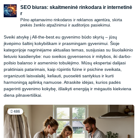
SEO biuras: skaitmeninė rinkodara ir internetinė
r
Pilno aptarnavimo rinkodaros ir reklamos agentūra, skirta
prekės ženklo atpažinimui ir auditorijos pasiekimui.
Sveiki atvykę į All-the-best.eu gyvenimo būdo skyrių – jūsų
įkvėpimo šaltinį kokybiškam ir prasmingam gyvenimui. Šioje
kategorijoje nagrinėjame aktualias temas, susijusias su šiuolaikinio
lietuvio kasdienybe: nuo sveikos gyvensenos ir mitybos, iki darbo-
poilsio balanso ir asmeninio tobulėjimo. Mūsų ekspertai dalijasi
praktiniais patarimais, kaip rūpintis fizine ir psichine sveikata,
organizuoti laisvalaikį, keliauti, puoselėti santykius ir kurti
harmoningą aplinką namuose. Atraskite idėjas, kurios padės
pagerinti gyvenimo kokybę, išlaikyti energiją ir mėgautis kiekviena
diena pilnavertiškai.
486