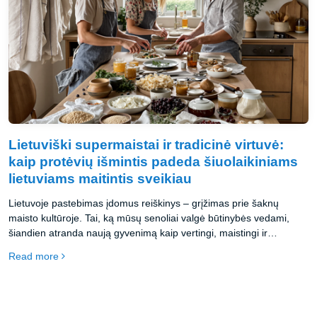
Lietuviški supermaistai ir tradicinė virtuvė:
kaip protėvių išmintis padeda šiuolaikiniams
lietuviams maitintis sveikiau
Lietuvoje pastebimas įdomus reiškinys – grįžimas prie šaknų
maisto kultūroje. Tai, ką mūsų senoliai valgė būtinybės vedami,
šiandien atranda naują gyvenimą kaip vertingi, maistingi ir
sveikatai naudingi produktai.
Read more