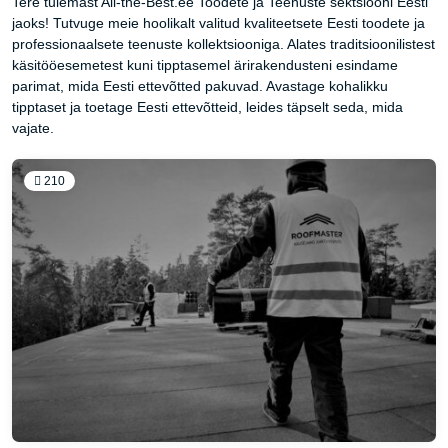
Tere tulemast All-the-Best.ee Toodete ja Teenuste sektsiooni Eesti
jaoks! Tutvuge meie hoolikalt valitud kvaliteetsete Eesti toodete ja
professionaalsete teenuste kollektsiooniga. Alates traditsioonilistest
käsitööesemetest kuni tipptasemel ärirakendusteni esindame
parimat, mida Eesti ettevõtted pakuvad. Avastage kohalikku
tipptaset ja toetage Eesti ettevõtteid, leides täpselt seda, mida
vajate.
210