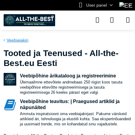
User panel
Veebiajakiri
Tooted ja Teenused - All-the-
Best.eu Eesti
Veebipõhine ärikataloog ja registreerimine
Ülemaailmne ettevõtete andmebaas 250 riigist koos tasuta
veebipõhise ettevõtte registreerimisega ja tasuta
registreerimisega 26 keeles pärast eget valgi.
Veebipõhine teavitus: | Praegused artiklid ja
näpunäited
Ammuta inspiratsiooni oma veebiajakirjast. Pakume värskeid
artikleid äri, tehnoloogia ja elustiili kohta. Saa ekspertnõuandeid
ja uusimaid trende, mis on kohandatud sinu vajadustele.