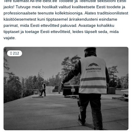
Tere tulemast All-the-Best.ee Toodete ja Teenuste sektsiooni Eesti
jaoks! Tutvuge meie hoolikalt valitud kvaliteetsete Eesti toodete ja
professionaalsete teenuste kollektsiooniga. Alates traditsioonilistest
käsitööesemetest kuni tipptasemel ärirakendusteni esindame
parimat, mida Eesti ettevõtted pakuvad. Avastage kohalikku
tipptaset ja toetage Eesti ettevõtteid, leides täpselt seda, mida
vajate.
212