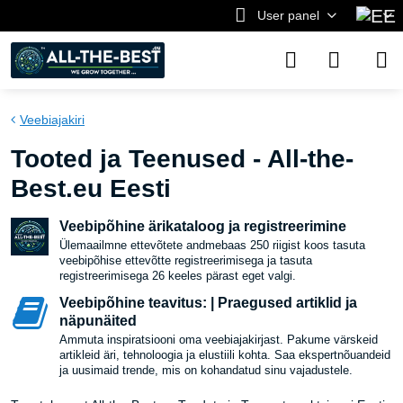
User panel
Veebiajakiri
Tooted ja Teenused - All-the-
Best.eu Eesti
Veebipõhine ärikataloog ja registreerimine
Ülemaailmne ettevõtete andmebaas 250 riigist koos tasuta
veebipõhise ettevõtte registreerimisega ja tasuta
registreerimisega 26 keeles pärast eget valgi.
Veebipõhine teavitus: | Praegused artiklid ja
näpunäited
Ammuta inspiratsiooni oma veebiajakirjast. Pakume värskeid
artikleid äri, tehnoloogia ja elustiili kohta. Saa ekspertnõuandeid
ja uusimaid trende, mis on kohandatud sinu vajadustele.