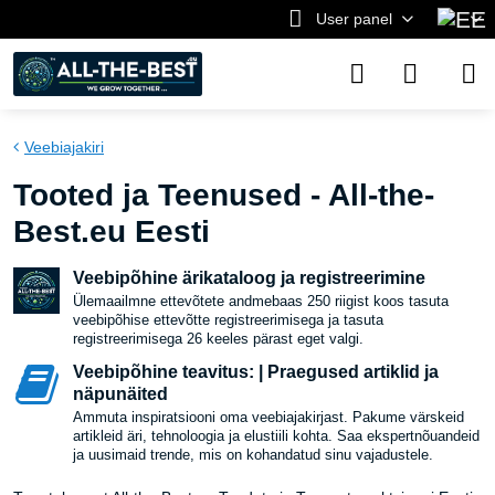
User panel
Veebiajakiri
Tooted ja Teenused - All-the-
Best.eu Eesti
Veebipõhine ärikataloog ja registreerimine
Ülemaailmne ettevõtete andmebaas 250 riigist koos tasuta
veebipõhise ettevõtte registreerimisega ja tasuta
registreerimisega 26 keeles pärast eget valgi.
Veebipõhine teavitus: | Praegused artiklid ja
näpunäited
Ammuta inspiratsiooni oma veebiajakirjast. Pakume värskeid
artikleid äri, tehnoloogia ja elustiili kohta. Saa ekspertnõuandeid
ja uusimaid trende, mis on kohandatud sinu vajadustele.