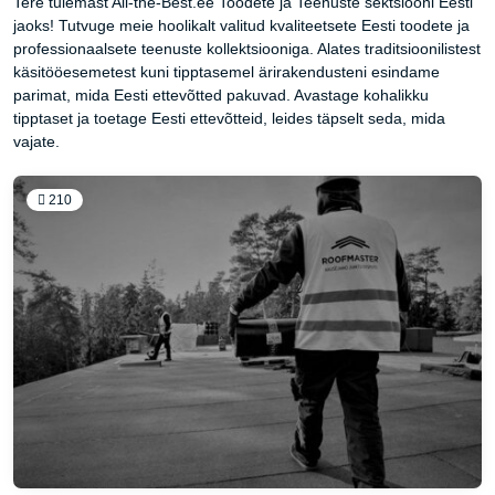
Tere tulemast All-the-Best.ee Toodete ja Teenuste sektsiooni Eesti
jaoks! Tutvuge meie hoolikalt valitud kvaliteetsete Eesti toodete ja
professionaalsete teenuste kollektsiooniga. Alates traditsioonilistest
käsitööesemetest kuni tipptasemel ärirakendusteni esindame
parimat, mida Eesti ettevõtted pakuvad. Avastage kohalikku
tipptaset ja toetage Eesti ettevõtteid, leides täpselt seda, mida
vajate.
210