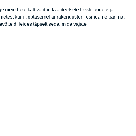
e meie hoolikalt valitud kvaliteetsete Eesti toodete ja
semetest kuni tipptasemel ärirakendusteni esindame parimat,
võtteid, leides täpselt seda, mida vajate.