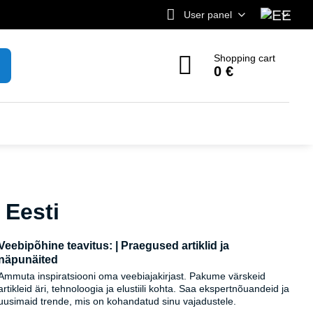
User panel
Shopping cart
0 €
 Eesti
Veebipõhine teavitus: | Praegused artiklid ja
näpunäited
Ammuta inspiratsiooni oma veebiajakirjast. Pakume värskeid
artikleid äri, tehnoloogia ja elustiili kohta. Saa ekspertnõuandeid ja
uusimaid trende, mis on kohandatud sinu vajadustele.