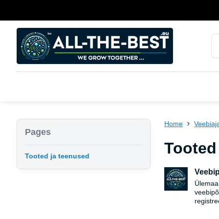
Home
Veebiaja
Pages
Tooted 
Tooted ja teenused
Veebip
Ülemaai
veebipõ
registr