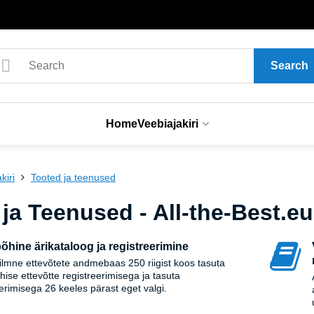
Search
Home
Veebiajakiri
kiri
Tooted ja teenused
ja Teenused - All-the-Best.eu
õhine ärikataloog ja registreerimine
lmne ettevõtete andmebaas 250 riigist koos tasuta
hise ettevõtte registreerimisega ja tasuta
eerimisega 26 keeles pärast eget valgi.