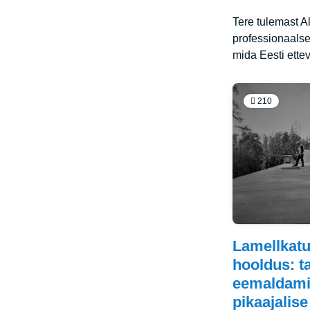
Tere tulemast Al
professionaalse
mida Eesti ettev
210
Lamellkatu
hooldus: t
eemaldami
pikaajalise