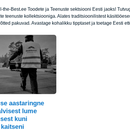
l-the-Best.ee Toodete ja Teenuste sektsiooni Eesti jaoks! Tutvug
te teenuste kollektsiooniga. Alates traditsioonilistest käsitööe
õtted pakuvad. Avastage kohalikku tipptaset ja toetage Eesti ette
se aastaringne
alvisest lume
sest kuni
 kaitseni