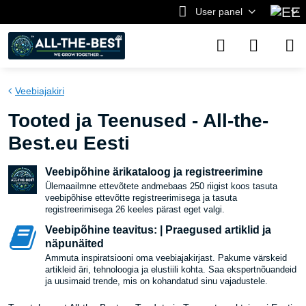
User panel
Veebiajakiri
Tooted ja Teenused - All-the-
Best.eu Eesti
Veebipõhine ärikataloog ja registreerimine
Ülemaailmne ettevõtete andmebaas 250 riigist koos tasuta
veebipõhise ettevõtte registreerimisega ja tasuta
registreerimisega 26 keeles pärast eget valgi.
Veebipõhine teavitus: | Praegused artiklid ja
näpunäited
Ammuta inspiratsiooni oma veebiajakirjast. Pakume värskeid
artikleid äri, tehnoloogia ja elustiili kohta. Saa ekspertnõuandeid
ja uusimaid trende, mis on kohandatud sinu vajadustele.