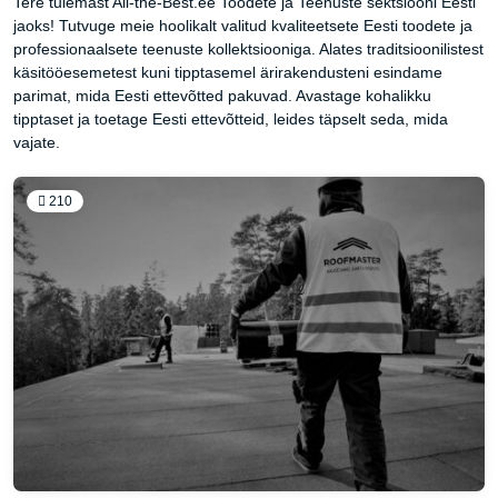
Tere tulemast All-the-Best.ee Toodete ja Teenuste sektsiooni Eesti
jaoks! Tutvuge meie hoolikalt valitud kvaliteetsete Eesti toodete ja
professionaalsete teenuste kollektsiooniga. Alates traditsioonilistest
käsitööesemetest kuni tipptasemel ärirakendusteni esindame
parimat, mida Eesti ettevõtted pakuvad. Avastage kohalikku
tipptaset ja toetage Eesti ettevõtteid, leides täpselt seda, mida
vajate.
210