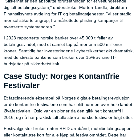
"Sikkerhet er den absolutte forutsetningen for et velfungerende
digitalt betalingssystem," understreker Morten Tandle, direktør i
Finanstilsynets avdeling for IT og betalingstjenester. "Vi ser stadig
mer sofistikerte angrep, fra målrettede phishing-kampanjer til
avanserte systemangrep."
I 2023 rapporterte norske banker over 45,000 tilfeller av
betalingssvindel, med et samlet tap på mer enn 500 millioner
kroner. Samtidig har investeringene i cybersikkerhet økt dramatisk,
med de største bankene som bruker over 15% av sine IT-
budsjetter på sikkerhetstiltak.
Case Study: Norges Kontantfrie
Festivaler
Et fascinerende eksempel på Norges digitale betalingsrevolusjon
er de kontantfrie festivalene som har blitt normen over hele landet.
Øyafestivalen i Oslo var en pioner da den gikk helt kontantfri i
2016, og nå har praktisk talt alle større norske festivaler fulgt etter.
Festivalgjester bruker enten RFID-armbånd, mobilbetalingsapper
eller kontaktløse kort for alle kjøp på festivalområdet. Dette har