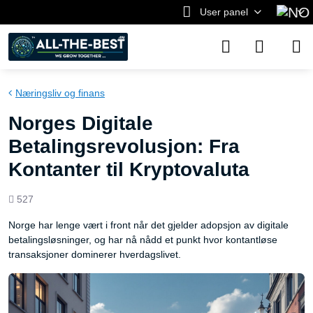
User panel
Næringsliv og finans
Norges Digitale
Betalingsrevolusjon: Fra
Kontanter til Kryptovaluta
Views
527
count
Norge har lenge vært i front når det gjelder adopsjon av digitale
betalingsløsninger, og har nå nådd et punkt hvor kontantløse
transaksjoner dominerer hverdagslivet.