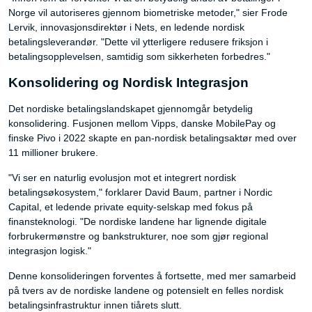
Norge vil autoriseres gjennom biometriske metoder," sier Frode
Lervik, innovasjonsdirektør i Nets, en ledende nordisk
betalingsleverandør. "Dette vil ytterligere redusere friksjon i
betalingsopplevelsen, samtidig som sikkerheten forbedres."
Konsolidering og Nordisk Integrasjon
Det nordiske betalingslandskapet gjennomgår betydelig
konsolidering. Fusjonen mellom Vipps, danske MobilePay og
finske Pivo i 2022 skapte en pan-nordisk betalingsaktør med over
11 millioner brukere.
"Vi ser en naturlig evolusjon mot et integrert nordisk
betalingsøkosystem," forklarer David Baum, partner i Nordic
Capital, et ledende private equity-selskap med fokus på
finansteknologi. "De nordiske landene har lignende digitale
forbrukermønstre og bankstrukturer, noe som gjør regional
integrasjon logisk."
Denne konsolideringen forventes å fortsette, med mer samarbeid
på tvers av de nordiske landene og potensielt en felles nordisk
betalingsinfrastruktur innen tiårets slutt.