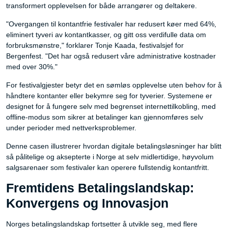
transformert opplevelsen for både arrangører og deltakere.
"Overgangen til kontantfrie festivaler har redusert køer med 64%,
eliminert tyveri av kontantkasser, og gitt oss verdifulle data om
forbruksmønstre," forklarer Tonje Kaada, festivalsjef for
Bergenfest. "Det har også redusert våre administrative kostnader
med over 30%."
For festivalgjester betyr det en sømløs opplevelse uten behov for å
håndtere kontanter eller bekymre seg for tyverier. Systemene er
designet for å fungere selv med begrenset internettilkobling, med
offline-modus som sikrer at betalinger kan gjennomføres selv
under perioder med nettverksproblemer.
Denne casen illustrerer hvordan digitale betalingsløsninger har blitt
så pålitelige og aksepterte i Norge at selv midlertidige, høyvolum
salgsarenaer som festivaler kan operere fullstendig kontantfritt.
Fremtidens Betalingslandskap:
Konvergens og Innovasjon
Norges betalingslandskap fortsetter å utvikle seg, med flere