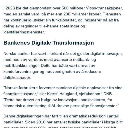
I 2023 ble det gjennomført over 500 millioner Vipps-transaksjoner,
med en samlet verdi på mer enn 200 milliarder kroner. Tjenesten
har kontinuerlig utvidet sin funksjonalitet, og inkluderer nå alt fra
deling av regninger til e-handelsbetalinger og
identifiseringstjenester.
Bankenes Digitale Transformasjon
Norske banker har vært i forkant når det gjelder digital innovasjon,
med noen av verdens mest avanserte nettbank- og
mobilbankløsninger. Dette har både vært drevet av
kundeforventninger og nødvendigheten av å redusere
driftskostnader.
"Norske forbrukere forventer sømløse digitale opplevelser fra sine
finansinstitusjoner," sier Kjersti Haugland, sjeføkonom i DNB.
"Dette har drevet en bølge av innovasjon i banksektoren, fra
biometrisk autentisering til AI-drevne personlige finanstjenester."
Denne digitaliseringen har ført til en dramatisk reduksjon i antall
bankfilialer. Siden 2010 har antallet fysiske bankfilialer i Norge blitt