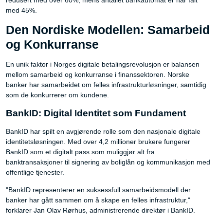
redusert med over 60%, mens antallet bankautomat er har falt
med 45%.
Den Nordiske Modellen: Samarbeid
og Konkurranse
En unik faktor i Norges digitale betalingsrevolusjon er balansen
mellom samarbeid og konkurranse i finanssektoren. Norske
banker har samarbeidet om felles infrastrukturløsninger, samtidig
som de konkurrerer om kundene.
BankID: Digital Identitet som Fundament
BankID har spilt en avgjørende rolle som den nasjonale digitale
identitetsløsningen. Med over 4,2 millioner brukere fungerer
BankID som et digitalt pass som muliggjør alt fra
banktransaksjoner til signering av boliglån og kommunikasjon med
offentlige tjenester.
"BankID representerer en suksessfull samarbeidsmodell der
banker har gått sammen om å skape en felles infrastruktur,"
forklarer Jan Olav Rørhus, administrerende direktør i BankID.