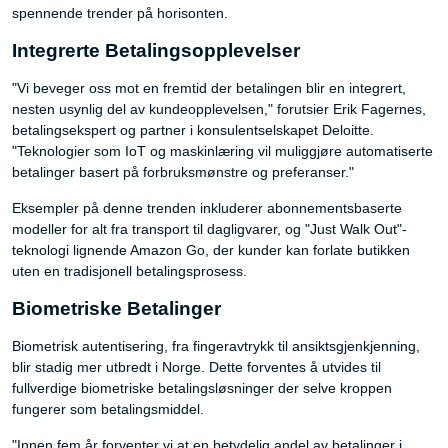
spennende trender på horisonten.
Integrerte Betalingsopplevelser
"Vi beveger oss mot en fremtid der betalingen blir en integrert,
nesten usynlig del av kundeopplevelsen," forutsier Erik Fagernes,
betalingsekspert og partner i konsulentselskapet Deloitte.
"Teknologier som IoT og maskinlæring vil muliggjøre automatiserte
betalinger basert på forbruksmønstre og preferanser."
Eksempler på denne trenden inkluderer abonnementsbaserte
modeller for alt fra transport til dagligvarer, og "Just Walk Out"-
teknologi lignende Amazon Go, der kunder kan forlate butikken
uten en tradisjonell betalingsprosess.
Biometriske Betalinger
Biometrisk autentisering, fra fingeravtrykk til ansiktsgjenkjenning,
blir stadig mer utbredt i Norge. Dette forventes å utvides til
fullverdige biometriske betalingsløsninger der selve kroppen
fungerer som betalingsmiddel.
"Innen fem år forventer vi at en betydelig andel av betalinger i