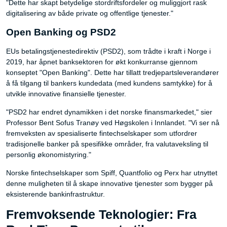
"Dette har skapt betydelige stordriftsfordeler og muliggjort rask
digitalisering av både private og offentlige tjenester."
Open Banking og PSD2
EUs betalingstjenestedirektiv (PSD2), som trådte i kraft i Norge i
2019, har åpnet banksektoren for økt konkurranse gjennom
konseptet "Open Banking". Dette har tillatt tredjepartsleverandører
å få tilgang til bankers kundedata (med kundens samtykke) for å
utvikle innovative finansielle tjenester.
"PSD2 har endret dynamikken i det norske finansmarkedet," sier
Professor Bent Sofus Tranøy ved Høgskolen i Innlandet. "Vi ser nå
fremveksten av spesialiserte fintechselskaper som utfordrer
tradisjonelle banker på spesifikke områder, fra valutaveksling til
personlig økonomistyring."
Norske fintechselskaper som Spiff, Quantfolio og Perx har utnyttet
denne muligheten til å skape innovative tjenester som bygger på
eksisterende bankinfrastruktur.
Fremvoksende Teknologier: Fra