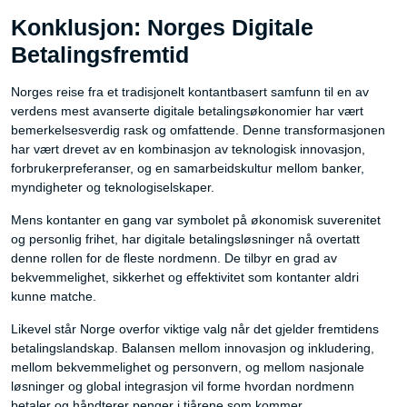
Konklusjon: Norges Digitale
Betalingsfremtid
Norges reise fra et tradisjonelt kontantbasert samfunn til en av
verdens mest avanserte digitale betalingsøkonomier har vært
bemerkelsesverdig rask og omfattende. Denne transformasjonen
har vært drevet av en kombinasjon av teknologisk innovasjon,
forbrukerpreferanser, og en samarbeidskultur mellom banker,
myndigheter og teknologiselskaper.
Mens kontanter en gang var symbolet på økonomisk suverenitet
og personlig frihet, har digitale betalingsløsninger nå overtatt
denne rollen for de fleste nordmenn. De tilbyr en grad av
bekvemmelighet, sikkerhet og effektivitet som kontanter aldri
kunne matche.
Likevel står Norge overfor viktige valg når det gjelder fremtidens
betalingslandskap. Balansen mellom innovasjon og inkludering,
mellom bekvemmelighet og personvern, og mellom nasjonale
løsninger og global integrasjon vil forme hvordan nordmenn
betaler og håndterer penger i tiårene som kommer.