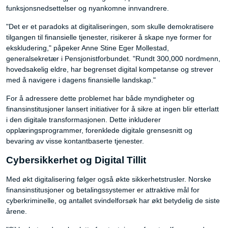
funksjonsnedsettelser og nyankomne innvandrere.
"Det er et paradoks at digitaliseringen, som skulle demokratisere
tilgangen til finansielle tjenester, risikerer å skape nye former for
ekskludering," påpeker Anne Stine Eger Mollestad,
generalsekretær i Pensjonistforbundet. "Rundt 300,000 nordmenn,
hovedsakelig eldre, har begrenset digital kompetanse og strever
med å navigere i dagens finansielle landskap."
For å adressere dette problemet har både myndigheter og
finansinstitusjoner lansert initiativer for å sikre at ingen blir etterlatt
i den digitale transformasjonen. Dette inkluderer
opplæringsprogrammer, forenklede digitale grensesnitt og
bevaring av visse kontantbaserte tjenester.
Cybersikkerhet og Digital Tillit
Med økt digitalisering følger også økte sikkerhetstrusler. Norske
finansinstitusjoner og betalingssystemer er attraktive mål for
cyberkriminelle, og antallet svindelforsøk har økt betydelig de siste
årene.