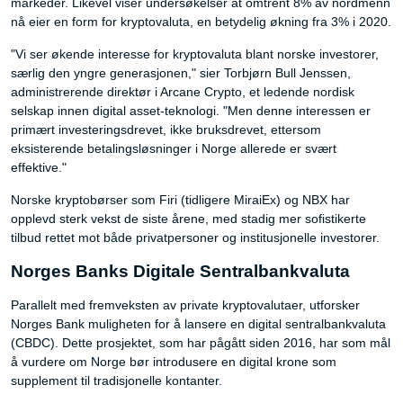
markeder. Likevel viser undersøkelser at omtrent 8% av nordmenn
nå eier en form for kryptovaluta, en betydelig økning fra 3% i 2020.
"Vi ser økende interesse for kryptovaluta blant norske investorer,
særlig den yngre generasjonen," sier Torbjørn Bull Jenssen,
administrerende direktør i Arcane Crypto, et ledende nordisk
selskap innen digital asset-teknologi. "Men denne interessen er
primært investeringsdrevet, ikke bruksdrevet, ettersom
eksisterende betalingsløsninger i Norge allerede er svært
effektive."
Norske kryptobørser som Firi (tidligere MiraiEx) og NBX har
opplevd sterk vekst de siste årene, med stadig mer sofistikerte
tilbud rettet mot både privatpersoner og institusjonelle investorer.
Norges Banks Digitale Sentralbankvaluta
Parallelt med fremveksten av private kryptovalutaer, utforsker
Norges Bank muligheten for å lansere en digital sentralbankvaluta
(CBDC). Dette prosjektet, som har pågått siden 2016, har som mål
å vurdere om Norge bør introdusere en digital krone som
supplement til tradisjonelle kontanter.