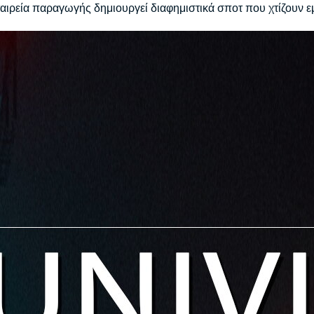
εταιρεία παραγωγής δημιουργεί διαφημιστικά σποτ που χτίζουν 