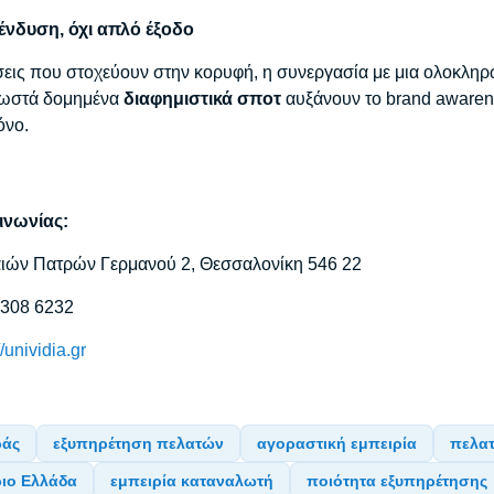
ένδυση, όχι απλό έξοδο
ρήσεις που στοχεύουν στην κορυφή, η συνεργασία με μια ολοκλ
σωστά δομημένα
διαφημιστικά σποτ
αυξάνουν το brand awarene
όνο.
ινωνίας:
ιών Πατρών Γερμανού 2, Θεσσαλονίκη 546 22
 308 6232
//unividia.gr
ράς
εξυπηρέτηση πελατών
αγοραστική εμπειρία
πελατ
ριο Ελλάδα
εμπειρία καταναλωτή
ποιότητα εξυπηρέτησης