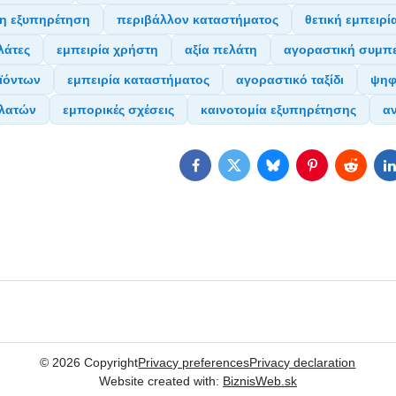
νη εξυπηρέτηση
περιβάλλον καταστήματος
θετική εμπειρί
λάτες
εμπειρία χρήστη
αξία πελάτη
αγοραστική συμπ
ϊόντων
εμπειρία καταστήματος
αγοραστικό ταξίδι
ψηφ
ελατών
εμπορικές σχέσεις
καινοτομία εξυπηρέτησης
α
Facebook
Twitter
Bluesky
Pinterest
Reddit
L
©
2026
Copyright
Privacy preferences
Privacy declaration
Website created with:
BiznisWeb.sk