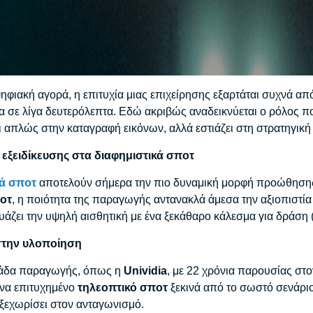
ηφιακή αγορά, η επιτυχία μιας επιχείρησης εξαρτάται συχνά απ
α σε λίγα δευτερόλεπτα. Εδώ ακριβώς αναδεικνύεται ο ρόλος πο
ι απλώς στην καταγραφή εικόνων, αλλά εστιάζει στη στρατηγική
 εξειδίκευσης στα διαφημιστικά σποτ
κά σποτ
αποτελούν σήμερα την πιο δυναμική μορφή προώθησης. Ε
οτ
, η ποιότητα της παραγωγής αντανακλά άμεσα την αξιοπιστί
άζει την υψηλή αισθητική με ένα ξεκάθαρο κάλεσμα για δράση (ca
στην υλοποίηση
μάδα παραγωγής, όπως η
Unividia
, με 22 χρόνια παρουσίας στον
ένα επιτυχημένο
τηλεοπτικό σποτ
ξεκινά από το σωστό σενάριο 
ξεχωρίσει στον ανταγωνισμό.