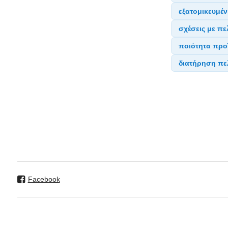
εξατομικευμέ
σχέσεις με πε
ποιότητα προ
διατήρηση π
Facebook