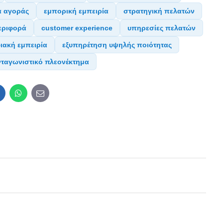
α αγοράς
εμπορική εμπειρία
στρατηγική πελατών
εριφορά
customer experience
υπηρεσίες πελατών
ιακή εμπειρία
εξυπηρέτηση υψηλής ποιότητας
νταγωνιστικό πλεονέκτημα
inkedIn
WhatsApp
E-
mail