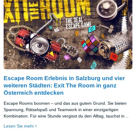
Escape Room Erlebnis in Salzburg und vier
weiteren Städten: Exit The Room in ganz
Österreich entdecken
Escape Rooms boomen – und das aus gutem Grund. Sie bieten
Spannung, Rätselspaß und Teamwork in einer einzigartigen
Kombination. Für eine Stunde vergisst du den Alltag, tauchst in
eine andere Welt ein und wirst selbst zur Hauptfigur eines echten
Lesen Sie mehr
Abenteuers. Kein Wunder also, dass Escape Rooms längst nicht
mehr nur Insider-Tipp sind – sie gehören zu den beliebtesten