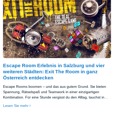
Escape Room Erlebnis in Salzburg und vier
weiteren Städten: Exit The Room in ganz
Österreich entdecken
Escape Rooms boomen – und das aus gutem Grund. Sie bieten
Spannung, Rätselspaß und Teamwork in einer einzigartigen
Kombination. Für eine Stunde vergisst du den Alltag, tauchst in
eine andere Welt ein und wirst selbst zur Hauptfigur eines echten
Lesen Sie mehr
Abenteuers. Kein Wunder also, dass Escape Rooms längst nicht
mehr nur Insider-Tipp sind – sie gehören zu den beliebtesten