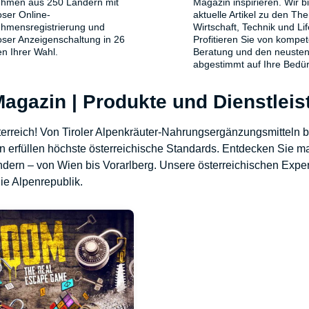
ehmen aus 250 Ländern mit
Magazin inspirieren. Wir b
oser Online-
aktuelle Artikel zu den T
hmensregistrierung und
Wirtschaft, Technik und Lif
oser Anzeigenschaltung in 26
Profitieren Sie von kompet
n Ihrer Wahl.
Beratung und den neusten
abgestimmt auf Ihre Bedür
Magazin | Produkte und Dienstlei
terreich! Von Tiroler Alpenkräuter-Nahrungsergänzungsmitteln 
en erfüllen höchste österreichische Standards. Entdecken Sie
dern – von Wien bis Vorarlberg. Unsere österreichischen Expe
ie Alpenrepublik.