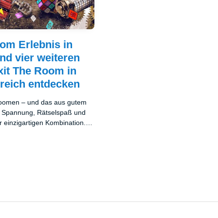
om Erlebnis in
nd vier weiteren
xit The Room in
reich entdecken
omen – und das aus gutem
n Spannung, Rätselspaß und
 einzigartigen Kombination.
ergisst du den Alltag, tauchst
t ein und wirst selbst zur
 echten Abenteuers. Kein
s Escape Rooms längst nicht
Tipp sind – sie gehören zu den
eitaktivitäten überhaupt.