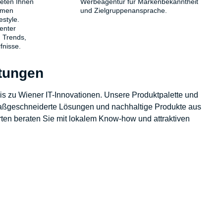
ieten Ihnen
Werbeagentur für Markenbekanntheit
hemen
und Zielgruppenansprache.
estyle.
enter
 Trends,
fnisse.
stungen
bis zu Wiener IT-Innovationen. Unsere Produktpalette und
 maßgeschneiderte Lösungen und nachhaltige Produkte aus
rten beraten Sie mit lokalem Know-how und attraktiven