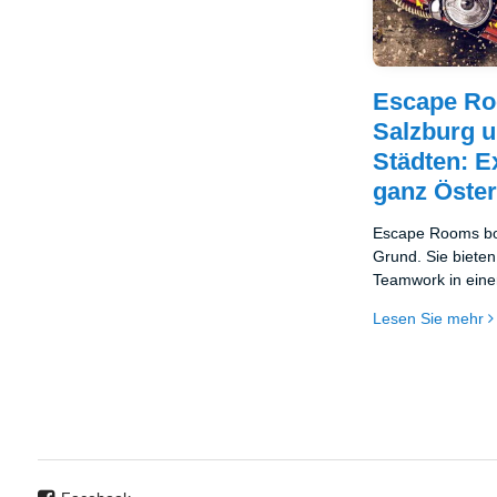
Escape Ro
Salzburg u
Städten: E
ganz Öster
Escape Rooms bo
Grund. Sie biete
Teamwork in einer
Für eine Stunde v
Lesen Sie mehr
in eine andere Wel
Hauptfigur eines
Wunder also, das
mehr nur Insider-
beliebtesten Freiz