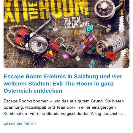
Escape Room Erlebnis in Salzburg und vier
weiteren Städten: Exit The Room in ganz
Österreich entdecken
Escape Rooms boomen – und das aus gutem Grund. Sie bieten
Spannung, Rätselspaß und Teamwork in einer einzigartigen
Kombination. Für eine Stunde vergisst du den Alltag, tauchst in
eine andere Welt ein und wirst selbst zur Hauptfigur eines echten
Lesen Sie mehr
Abenteuers. Kein Wunder also, dass Escape Rooms längst nicht
mehr nur Insider-Tipp sind – sie gehören zu den beliebtesten