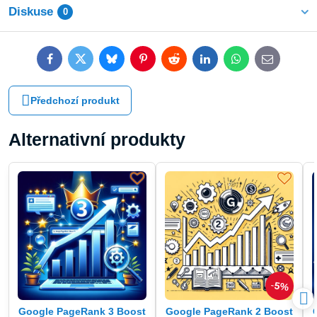
Diskuse
0
Facebook
Twitter
Bluesky
Pinterest
Reddit
LinkedIn
WhatsApp
E-
mail
Předchozí produkt
Alternativní produkty
5%
Google PageRank 3 Boost
Google PageRank 2 Boost