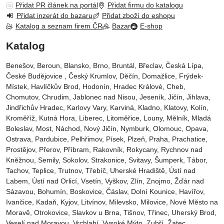
Přidat PR článek na portál
Přidat firmu do katalogu
Přidat inzerát do bazaru
Přidat zboží do eshopu
Katalog a seznam firem ČR
Bazar
E-shop
Katalog
Benešov, Beroun, Blansko, Brno, Bruntál, Břeclav, Česká Lípa‎,
České Budějovice‎ , Český Krumlov‎, Děčín‎, Domažlice‎, Frýdek-
Místek‎, Havlíčkův Brod‎, Hodonín, Hradec Králové‎, Cheb‎,
Chomutov‎, Chrudim‎, Jablonec nad Nisou‎, Jeseník‎, Jičín‎, Jihlava,
Jindřichův Hradec‎, Karlovy Vary‎, Karviná‎, Kladno‎, Klatovy‎, Kolín‎,
Kroměříž‎, Kutná Hora‎, Liberec‎, Litoměřice‎, Louny‎, Mělník‎, Mladá
Boleslav‎, Most‎, Náchod‎, Nový Jičín‎, Nymburk‎, Olomouc‎, Opava,
Ostrava‎, Pardubice‎, Pelhřimov‎, Písek‎‎, Plzeň‎‎‎, Praha‎, Prachatice‎,
Prostějov‎, Přerov‎, Příbram‎, Rakovník‎, Rokycany, Rychnov nad
Kněžnou, Semily‎, Sokolov‎, Strakonice, Svitavy, Šumperk, Tábor,
Tachov, Teplice, Trutnov‎, Třebíč, Uherské Hradiště, Ústí nad
Labem‎, Ústí nad Orlicí‎, Vsetín, Vyškov, Zlín, Znojmo, Žďár nad
Sázavou, Bohumín, Boskovice‎, Čáslav‎, Dolní Kounice‎, Havířov‎,
Ivančice‎, Kadaň, Kyjov, Litvínov‎, Milevsko‎, Milovice‎, Nové Město na
Moravě‎, Otrokovice‎‎, Slavkov u Brna‎, Tišnov‎, Třinec‎, Uherský Brod‎,
Veselí nad Moravou‎, Vrchlabí‎, Vysoké Mýto‎, Zubří‎, Žatec‎,