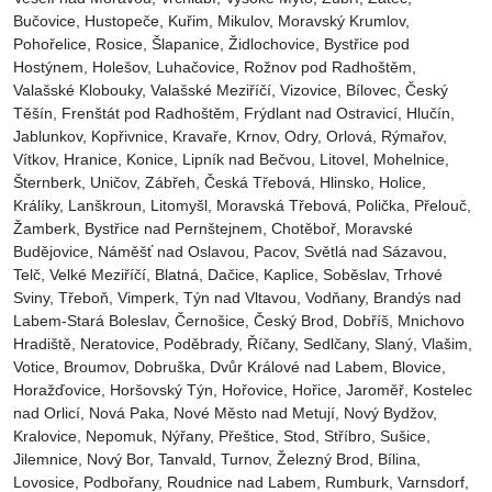
Bučovice, Hustopeče, Kuřim, Mikulov, Moravský Krumlov,
Pohořelice, Rosice, Šlapanice, Židlochovice, Bystřice pod
Hostýnem, Holešov, Luhačovice, Rožnov pod Radhoštěm,
Valašské Klobouky, Valašské Meziříčí, Vizovice, Bílovec, Český
Těšín, Frenštát pod Radhoštěm, Frýdlant nad Ostravicí, Hlučín,
Jablunkov, Kopřivnice, Kravaře, Krnov, Odry, Orlová, Rýmařov,
Vítkov, Hranice, Konice, Lipník nad Bečvou, Litovel, Mohelnice,
Šternberk, Uničov, Zábřeh, Česká Třebová, Hlinsko, Holice,
Králíky, Lanškroun, Litomyšl, Moravská Třebová, Polička, Přelouč,
Žamberk, Bystřice nad Pernštejnem, Chotěboř, Moravské
Budějovice, Náměšť nad Oslavou, Pacov, Světlá nad Sázavou,
Telč, Velké Meziříčí, Blatná, Dačice, Kaplice, Soběslav, Trhové
Sviny, Třeboň, Vimperk, Týn nad Vltavou, Vodňany, Brandýs nad
Labem-Stará Boleslav, Černošice, Český Brod, Dobříš, Mnichovo
Hradiště, Neratovice, Poděbrady, Říčany, Sedlčany, Slaný, Vlašim,
Votice, Broumov, Dobruška, Dvůr Králové nad Labem, Blovice,
Horažďovice, Horšovský Týn, Hořovice, Hořice, Jaroměř, Kostelec
nad Orlicí, Nová Paka, Nové Město nad Metují, Nový Bydžov,
Kralovice, Nepomuk, Nýřany, Přeštice, Stod, Stříbro, Sušice,
Jilemnice, Nový Bor, Tanvald, Turnov, Železný Brod, Bílina,
Lovosice, Podbořany, Roudnice nad Labem, Rumburk, Varnsdorf,