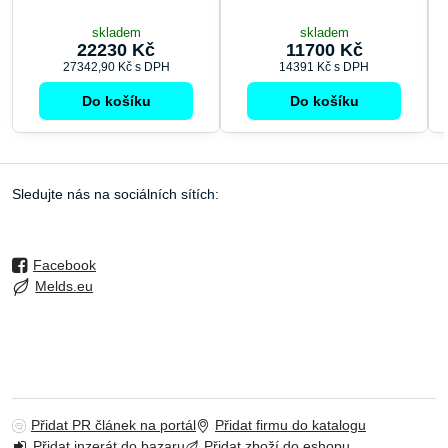
skladem
skladem
22230 Kč
11700 Kč
27342,90 Kč
s DPH
14391 Kč
s DPH
Do košíku
Do košíku
Sledujte nás na sociálních sítích:
Facebook
Melds.eu
Přidat PR článek na portál
Přidat firmu do katalogu
Přidat inzerát do bazaru
Přidat zboží do eshopu