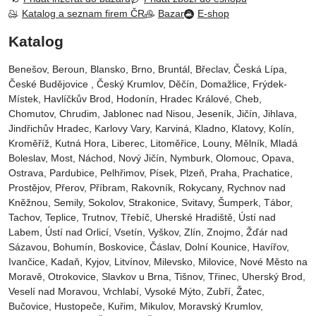
Katalog a seznam firem ČR
Bazar
E-shop
Katalog
Benešov, Beroun, Blansko, Brno, Bruntál, Břeclav, Česká Lípa‎,
České Budějovice‎ , Český Krumlov‎, Děčín‎, Domažlice‎, Frýdek-
Místek‎, Havlíčkův Brod‎, Hodonín, Hradec Králové‎, Cheb‎,
Chomutov‎, Chrudim‎, Jablonec nad Nisou‎, Jeseník‎, Jičín‎, Jihlava,
Jindřichův Hradec‎, Karlovy Vary‎, Karviná‎, Kladno‎, Klatovy‎, Kolín‎,
Kroměříž‎, Kutná Hora‎, Liberec‎, Litoměřice‎, Louny‎, Mělník‎, Mladá
Boleslav‎, Most‎, Náchod‎, Nový Jičín‎, Nymburk‎, Olomouc‎, Opava,
Ostrava‎, Pardubice‎, Pelhřimov‎, Písek‎‎, Plzeň‎‎‎, Praha‎, Prachatice‎,
Prostějov‎, Přerov‎, Příbram‎, Rakovník‎, Rokycany, Rychnov nad
Kněžnou, Semily‎, Sokolov‎, Strakonice, Svitavy, Šumperk, Tábor,
Tachov, Teplice, Trutnov‎, Třebíč, Uherské Hradiště, Ústí nad
Labem‎, Ústí nad Orlicí‎, Vsetín, Vyškov, Zlín, Znojmo, Žďár nad
Sázavou, Bohumín, Boskovice‎, Čáslav‎, Dolní Kounice‎, Havířov‎,
Ivančice‎, Kadaň, Kyjov, Litvínov‎, Milevsko‎, Milovice‎, Nové Město na
Moravě‎, Otrokovice‎‎, Slavkov u Brna‎, Tišnov‎, Třinec‎, Uherský Brod‎,
Veselí nad Moravou‎, Vrchlabí‎, Vysoké Mýto‎, Zubří‎, Žatec‎,
Bučovice, Hustopeče, Kuřim, Mikulov, Moravský Krumlov,