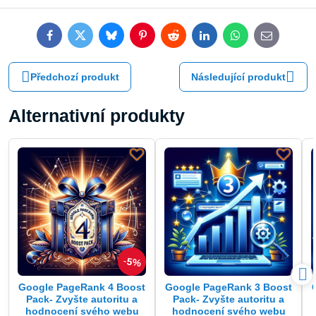
Facebook
Twitter
Bluesky
Pinterest
Reddit
LinkedIn
WhatsApp
E-
mail
Předchozí produkt
Následující produkt
Alternativní produkty
5%
Google PageRank 4 Boost
Google PageRank 3 Boost
Pack- Zvyšte autoritu a
Pack- Zvyšte autoritu a
hodnocení svého webu
hodnocení svého webu