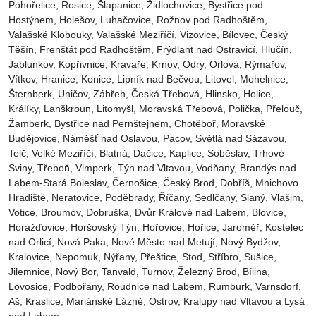
Pohořelice, Rosice, Šlapanice, Židlochovice, Bystřice pod
Hostýnem, Holešov, Luhačovice, Rožnov pod Radhoštěm,
Valašské Klobouky, Valašské Meziříčí, Vizovice, Bílovec, Český
Těšín, Frenštát pod Radhoštěm, Frýdlant nad Ostravicí, Hlučín,
Jablunkov, Kopřivnice, Kravaře, Krnov, Odry, Orlová, Rýmařov,
Vítkov, Hranice, Konice, Lipník nad Bečvou, Litovel, Mohelnice,
Šternberk, Uničov, Zábřeh, Česká Třebová, Hlinsko, Holice,
Králíky, Lanškroun, Litomyšl, Moravská Třebová, Polička, Přelouč,
Žamberk, Bystřice nad Pernštejnem, Chotěboř, Moravské
Budějovice, Náměšť nad Oslavou, Pacov, Světlá nad Sázavou,
Telč, Velké Meziříčí, Blatná, Dačice, Kaplice, Soběslav, Trhové
Sviny, Třeboň, Vimperk, Týn nad Vltavou, Vodňany, Brandýs nad
Labem-Stará Boleslav, Černošice, Český Brod, Dobříš, Mnichovo
Hradiště, Neratovice, Poděbrady, Říčany, Sedlčany, Slaný, Vlašim,
Votice, Broumov, Dobruška, Dvůr Králové nad Labem, Blovice,
Horažďovice, Horšovský Týn, Hořovice, Hořice, Jaroměř, Kostelec
nad Orlicí, Nová Paka, Nové Město nad Metují, Nový Bydžov,
Kralovice, Nepomuk, Nýřany, Přeštice, Stod, Stříbro, Sušice,
Jilemnice, Nový Bor, Tanvald, Turnov, Železný Brod, Bílina,
Lovosice, Podbořany, Roudnice nad Labem, Rumburk, Varnsdorf,
Aš, Kraslice, Mariánské Lázně, Ostrov, Kralupy nad Vltavou a Lysá