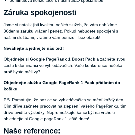
30minutová konzultace s naším SEO specialistou
Záruka spokojenosti
Jsme si natolik jisti kvalitou našich služeb, že vám nabízíme
30denní záruku vrácení peněz. Pokud nebudete spokojeni s
našimi službami, vrátíme vám peníze - bez otázek!
Neváhejte a jednejte nás teď!
Objednejte si
Google PageRank 1 Boost Pack
a začněte svou
cestu k dominanci ve vyhledávačích. Vaše konkurence nečeká -
proč byste měli vy?
Objednejte službu Google PageRank 1 Pack přidáním do
košíku
P.S. Pamatujte, že pozice ve vyhledávačích se mění každý den.
Čím dříve začnete pracovat na zlepšení vašeho PageRanku, tím
dříve uvidíte výsledky. Nepromeškejte šanci být na vrcholu -
objednejte si Google pageRank 1 ještě dnes!
Naše reference: