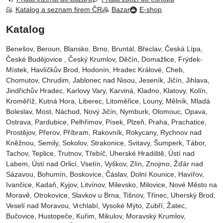
Katalog a seznam firem ČR
Bazar
E-shop
Katalog
Benešov, Beroun, Blansko, Brno, Bruntál, Břeclav, Česká Lípa‎,
České Budějovice‎ , Český Krumlov‎, Děčín‎, Domažlice‎, Frýdek-
Místek‎, Havlíčkův Brod‎, Hodonín, Hradec Králové‎, Cheb‎,
Chomutov‎, Chrudim‎, Jablonec nad Nisou‎, Jeseník‎, Jičín‎, Jihlava,
Jindřichův Hradec‎, Karlovy Vary‎, Karviná‎, Kladno‎, Klatovy‎, Kolín‎,
Kroměříž‎, Kutná Hora‎, Liberec‎, Litoměřice‎, Louny‎, Mělník‎, Mladá
Boleslav‎, Most‎, Náchod‎, Nový Jičín‎, Nymburk‎, Olomouc‎, Opava,
Ostrava‎, Pardubice‎, Pelhřimov‎, Písek‎‎, Plzeň‎‎‎, Praha‎, Prachatice‎,
Prostějov‎, Přerov‎, Příbram‎, Rakovník‎, Rokycany, Rychnov nad
Kněžnou, Semily‎, Sokolov‎, Strakonice, Svitavy, Šumperk, Tábor,
Tachov, Teplice, Trutnov‎, Třebíč, Uherské Hradiště, Ústí nad
Labem‎, Ústí nad Orlicí‎, Vsetín, Vyškov, Zlín, Znojmo, Žďár nad
Sázavou, Bohumín, Boskovice‎, Čáslav‎, Dolní Kounice‎, Havířov‎,
Ivančice‎, Kadaň, Kyjov, Litvínov‎, Milevsko‎, Milovice‎, Nové Město na
Moravě‎, Otrokovice‎‎, Slavkov u Brna‎, Tišnov‎, Třinec‎, Uherský Brod‎,
Veselí nad Moravou‎, Vrchlabí‎, Vysoké Mýto‎, Zubří‎, Žatec‎,
Bučovice, Hustopeče, Kuřim, Mikulov, Moravský Krumlov,