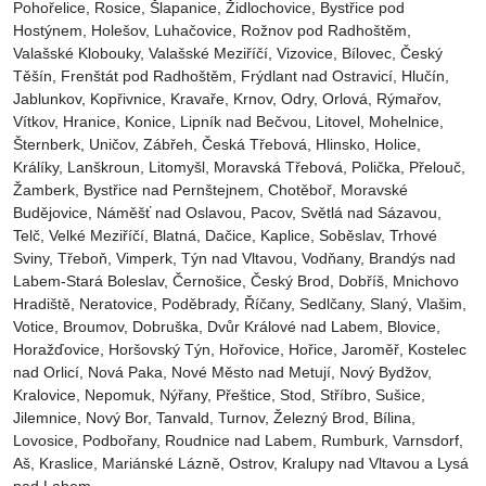
Pohořelice, Rosice, Šlapanice, Židlochovice, Bystřice pod
Hostýnem, Holešov, Luhačovice, Rožnov pod Radhoštěm,
Valašské Klobouky, Valašské Meziříčí, Vizovice, Bílovec, Český
Těšín, Frenštát pod Radhoštěm, Frýdlant nad Ostravicí, Hlučín,
Jablunkov, Kopřivnice, Kravaře, Krnov, Odry, Orlová, Rýmařov,
Vítkov, Hranice, Konice, Lipník nad Bečvou, Litovel, Mohelnice,
Šternberk, Uničov, Zábřeh, Česká Třebová, Hlinsko, Holice,
Králíky, Lanškroun, Litomyšl, Moravská Třebová, Polička, Přelouč,
Žamberk, Bystřice nad Pernštejnem, Chotěboř, Moravské
Budějovice, Náměšť nad Oslavou, Pacov, Světlá nad Sázavou,
Telč, Velké Meziříčí, Blatná, Dačice, Kaplice, Soběslav, Trhové
Sviny, Třeboň, Vimperk, Týn nad Vltavou, Vodňany, Brandýs nad
Labem-Stará Boleslav, Černošice, Český Brod, Dobříš, Mnichovo
Hradiště, Neratovice, Poděbrady, Říčany, Sedlčany, Slaný, Vlašim,
Votice, Broumov, Dobruška, Dvůr Králové nad Labem, Blovice,
Horažďovice, Horšovský Týn, Hořovice, Hořice, Jaroměř, Kostelec
nad Orlicí, Nová Paka, Nové Město nad Metují, Nový Bydžov,
Kralovice, Nepomuk, Nýřany, Přeštice, Stod, Stříbro, Sušice,
Jilemnice, Nový Bor, Tanvald, Turnov, Železný Brod, Bílina,
Lovosice, Podbořany, Roudnice nad Labem, Rumburk, Varnsdorf,
Aš, Kraslice, Mariánské Lázně, Ostrov, Kralupy nad Vltavou a Lysá