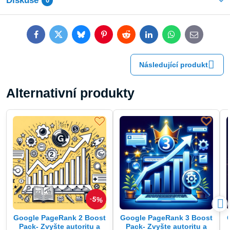
Diskuse
0
Facebook
Twitter
Bluesky
Pinterest
Reddit
LinkedIn
WhatsApp
E-
mail
Následující produkt
Alternativní produkty
5%
Google PageRank 2 Boost
Google PageRank 3 Boost
Pack- Zvyšte autoritu a
Pack- Zvyšte autoritu a