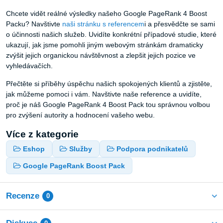
Chcete vidět reálné výsledky našeho Google PageRank 4 Boost
Packu? Navštivte
naši stránku s referencem
i a přesvědčte se sami
o účinnosti našich služeb. Uvidíte konkrétní případové studie, které
ukazují, jak jsme pomohli jiným webovým stránkám dramaticky
zvýšit jejich organickou návštěvnost a zlepšit jejich pozice ve
vyhledávačích.
Přečtěte si příběhy úspěchu našich spokojených klientů a zjistěte,
jak můžeme pomoci i vám. Navštivte naše reference a uvidíte,
proč je náš Google PageRank 4 Boost Pack tou správnou volbou
pro zvýšení autority a hodnocení vašeho webu.
Více z kategorie
Eshop
Služby
Podpora podnikatelů
Google PageRank Boost Pack
Recenze
0