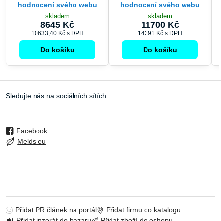
hodnocení svého webu
hodnocení svého webu
skladem
skladem
8645 Kč
11700 Kč
10633,40 Kč
s DPH
14391 Kč
s DPH
Do košíku
Do košíku
Sledujte nás na sociálních sítích:
Facebook
Melds.eu
Přidat PR článek na portál
Přidat firmu do katalogu
Přidat inzerát do bazaru
Přidat zboží do eshopu