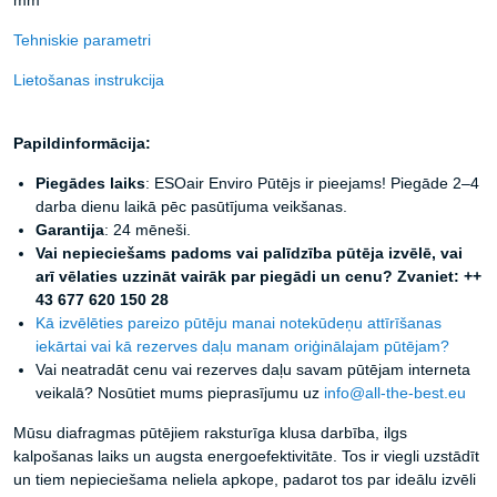
mm
Tehniskie parametri
Lietošanas instrukcija
Papildinformācija:
Piegādes laiks
: ESOair Enviro Pūtējs ir pieejams! Piegāde 2–4
darba dienu laikā pēc pasūtījuma veikšanas.
Garantija
: 24 mēneši.
Vai nepieciešams padoms vai palīdzība pūtēja izvēlē, vai
arī vēlaties uzzināt vairāk par piegādi un cenu? Zvaniet: ++
43 677 620 150 28
Kā izvēlēties pareizo pūtēju manai notekūdeņu attīrīšanas
iekārtai vai kā rezerves daļu manam oriģinālajam pūtējam?
Vai neatradāt cenu vai rezerves daļu savam pūtējam interneta
veikalā? Nosūtiet mums pieprasījumu uz
info@all-the-best.eu
Mūsu diafragmas pūtējiem raksturīga klusa darbība, ilgs
kalpošanas laiks un augsta energoefektivitāte. Tos ir viegli uzstādīt
un tiem nepieciešama neliela apkope, padarot tos par ideālu izvēli