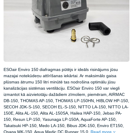
ESOair Enviro 150 diafragmas pūtējs ir ideāls risinājums jūsu
mazajai notekūdeņu attīrīšanas iekārtai. Ar maksimālo gaisa
plūsmas ātrumu 150 litri minūtē tas nodrošina optimālu jūsu
kanalizācijas sistēmas ventilāciju. ESOair Enviro 150 var viegli
izmantot kā aizvietotāju dažādiem zīmoliem, piemēram, AIRMAC
DB-150, THOMAS AP-150, THOMAS LP-150HN, HIBLOW HP-150,
SECOH JDK-S-150, SECOH EL-S-150, NITTO LA-150, NITTO LA-
150E, Alita AL-150, Alita AL-150SA, Hailea HAP-150, Jebao PA-
150, Resun LP-150, Yasunaga LP-150A, AquaForte AP-150,
Takatsuki HP-150, Medo LA-150, Bibus JDK-150, Enviro ET150,
Osaga MK-150, Aqua Medic DC Runner 15.0.
Read more