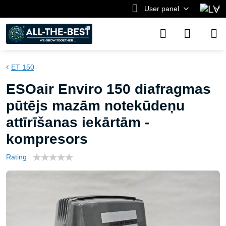
User panel
ET 150
ESOair Enviro 150 diafragmas
pūtējs mazām notekūdeņu
attīrīšanas iekārtām -
kompresors
Rating