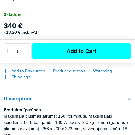
Skladom
340 €
418,20 €
incl. VAT
Add to Cart
Add to Favourites
Product question
Watchdog
Shippings
Description
Produkta īpašības
:
Maksimālā plūsmas ātrums: 150 litri minūtē, maksimālais
spiediens: 0,15 bar, jauda: 130 W, svars: 9,0 kg, izmēri (garums x
platums x dziļums): 256 x 200 x 222 mm, savienojuma izmēri: 18