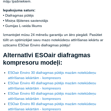
māju īpašniekiem.
Iepakojuma saturs:
• Diafragmas pūtējs
• Misiņa šļūtenes savienotājs
• Gumijas L-veida līkums
Izmantojiet mūsu 24 mēnešu garantiju un ātro piegādi. Pasūtiet
tūlīt un optimizējiet savu mazo notekūdeņu attīrīšanas iekārtu ar
uzticamo ESOair Enviro diafragmas pūtēju!
Alternatīvi ESOair diafragmas
kompresoru modeļi:
ESOair Enviro 30 diafragmas pūtējs mazām notekūdeņu
attīrīšanas iekārtām - kompresors
ESOair Enviro 40 diafragmas pūtējs mazām notekūdeņu
attīrīšanas iekārtām - kompresors
ESOair Enviro 60 diafragmas pūtējs mazām notekūdeņu
attīrīšanas iekārtām - kompresors
ESOair Enviro 80 diafragmas pūtējs mazām notekūdeņu
attīrīšanas iekārtām - kompresors