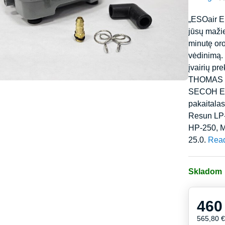
„ESOair E
jūsų maži
minutę oro
vėdinimą.
įvairių p
THOMAS L
SECOH EL
pakaitala
Resun LP-
HP-250, 
25.0.
Rea
Skladom
460
565,80 