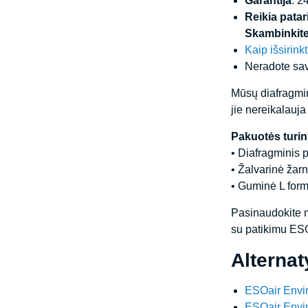
Garantija
: 2
Reikia pata
Skambinkite
Kaip išsirink
Neradote sav
Mūsų diafragmini
jie nereikalauj
Pakuotės turin
• Diafragminis 
• Žalvarinė žarn
• Guminė L for
Pasinaudokite m
su patikimu ESO
Alterna
ESOair Envir
ESOair Envir