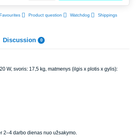
Favourites
Product question
Watchdog
Shippings
Discussion
0
0 W, svoris: 17,5 kg, matmenys (ilgis x plotis x gylis):
per 2–4 darbo dienas nuo užsakymo.