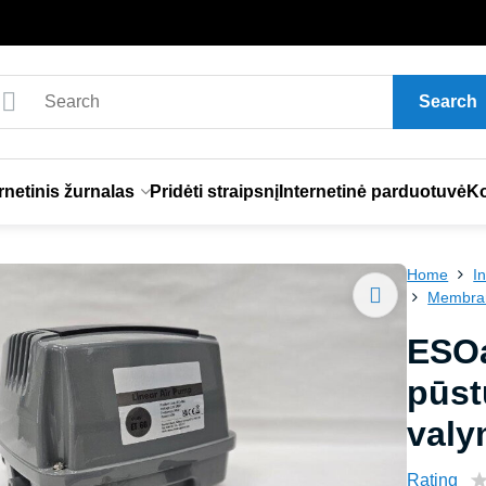
Search
rnetinis žurnalas
Pridėti straipsnį
Internetinė parduotuvė
Ko
Home
I
Membrani
ESOa
pūst
valy
Rating