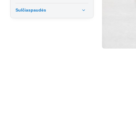
Sulčiaspaudės