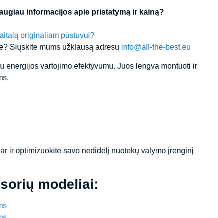
ugiau informacijos apie pristatymą ir kainą?
aitalą originaliam pūstuvui?
ėje? Siųskite mums užklausą adresu
info@all-the-best.eu
liu energijos vartojimo efektyvumu. Juos lengva montuoti ir
ms.
ar ir optimizuokite savo nedidelį nuotekų valymo įrenginį
sorių modeliai:
ms
ms