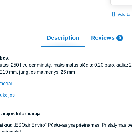
Add to 
Description
Reviews
0
ybės
:
as: 250 litrų per minutę, maksimalus slėgis: 0,20 baro, galia: 22
x 219 mm, jungties matmenys: 26 mm
metrai
ukcijos
acijos Informacija:
aikas
: „ESOair Enviro“ Pūstuvas yra prieinamas! Pristatymas 