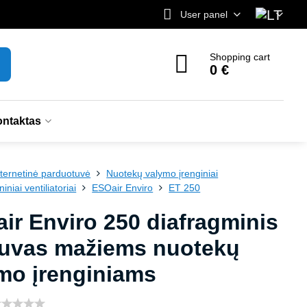
User panel
Shopping cart
0 €
ntaktas
nternetinė parduotuvė
Nuotekų valymo įrenginiai
niai ventiliatoriai
ESOair Enviro
ET 250
ir Enviro 250 diafragminis
uvas mažiems nuotekų
mo įrenginiams