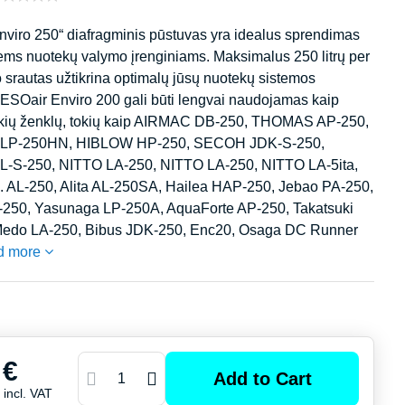
nviro 250“ diafragminis pūstuvas yra idealus sprendimas
ems nuotekų valymo įrenginiams. Maksimalus 250 litrų per
 srautas užtikrina optimalų jūsų nuotekų sistemos
 ESOair Enviro 200 gali būti lengvai naudojamas kaip
rekių ženklų, tokių kaip AIRMAC DB-250, THOMAS AP-250,
P-250HN, HIBLOW HP-250, SECOH JDK-S-250,
-S-250, NITTO LA-250, NITTO LA-250, NITTO LA-5ita,
s. AL-250, Alita AL-250SA, Hailea HAP-250, Jebao PA-250,
250, Yasunaga LP-250A, AquaForte AP-250, Takatsuki
Medo LA-250, Bibus JDK-250, Enc20, Osaga DC Runner
d more
 €
Add to Cart
€
incl. VAT