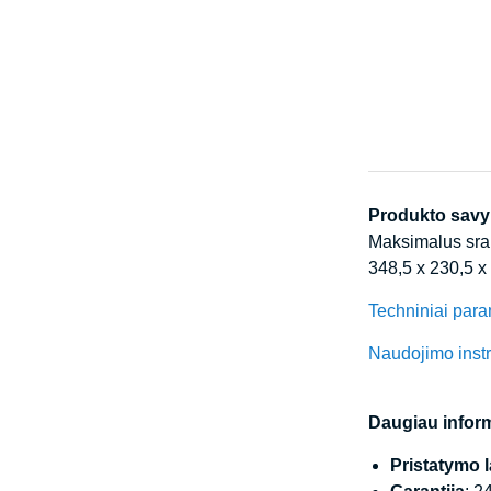
Produkto sav
Maksimalus sraut
348,5 x 230,5 
Techniniai para
Naudojimo instr
Daugiau inform
Pristatymo l