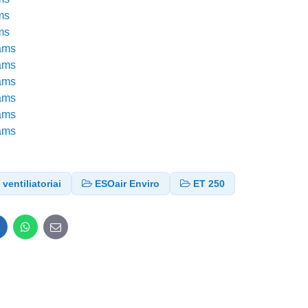
ms
ms
iams
iams
iams
iams
iams
iams
ventiliatoriai
ESOair Enviro
ET 250
inkedIn
WhatsApp
E-
mail