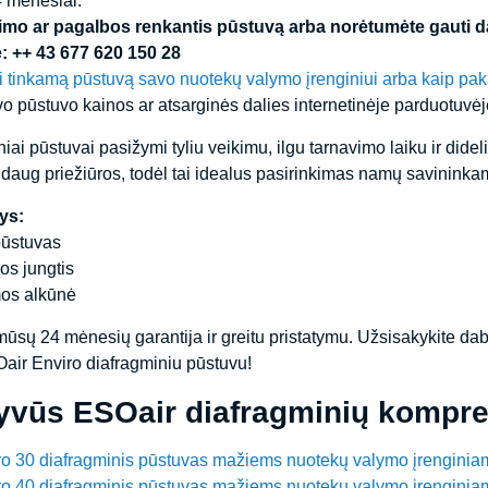
4 mėnesiai.
rimo ar pagalbos renkantis pūstuvą arba norėtumėte gauti da
: ++ 43 677 620 150 28
ti tinkamą pūstuvą savo nuotekų valymo įrenginiui arba kaip pak
o pūstuvo kainos ar atsarginės dalies internetinėje parduotuv
ai pūstuvai pasižymi tyliu veikimu, ilgu tarnavimo laiku ir dide
a daug priežiūros, todėl tai idealus pasirinkimas namų savininka
ys:
pūstuvas
os jungtis
mos alkūnė
ūsų 24 mėnesių garantija ir greitu pristatymu. Užsisakykite dab
air Enviro diafragminiu pūstuvu!
tyvūs ESOair diafragminių kompre
o 30 diafragminis pūstuvas mažiems nuotekų valymo įrenginia
o 40 diafragminis pūstuvas mažiems nuotekų valymo įrenginia