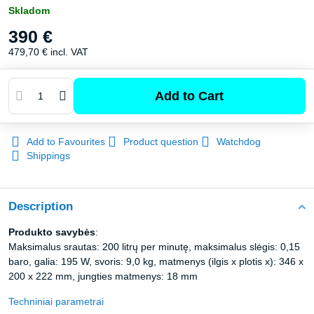
Skladom
390 €
479,70 €
incl. VAT
Add to Cart
Add to Favourites
Product question
Watchdog
Shippings
Description
Produkto savybės
:
Maksimalus srautas: 200 litrų per minutę, maksimalus slėgis: 0,15
baro, galia: 195 W, svoris: 9,0 kg, matmenys (ilgis x plotis x): 346 x
200 x 222 mm, jungties matmenys: 18 mm
Techniniai parametrai