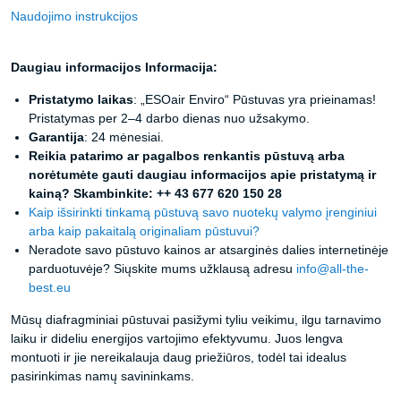
Naudojimo instrukcijos
Daugiau informacijos Informacija:
Pristatymo laikas
: „ESOair Enviro“ Pūstuvas yra prieinamas!
Pristatymas per 2–4 darbo dienas nuo užsakymo.
Garantija
: 24 mėnesiai.
Reikia patarimo ar pagalbos renkantis pūstuvą arba
norėtumėte gauti daugiau informacijos apie pristatymą ir
kainą? Skambinkite: ++ 43 677 620 150 28
Kaip išsirinkti tinkamą pūstuvą savo nuotekų valymo įrenginiui
arba kaip pakaitalą originaliam pūstuvui?
Neradote savo pūstuvo kainos ar atsarginės dalies internetinėje
parduotuvėje? Siųskite mums užklausą adresu
info@all-the-
best.eu
Mūsų diafragminiai pūstuvai pasižymi tyliu veikimu, ilgu tarnavimo
laiku ir dideliu energijos vartojimo efektyvumu. Juos lengva
montuoti ir jie nereikalauja daug priežiūros, todėl tai idealus
pasirinkimas namų savininkams.