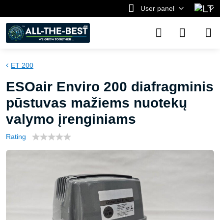
User panel
ET 200
ESOair Enviro 200 diafragminis
pūstuvas mažiems nuotekų
valymo įrenginiams
Rating