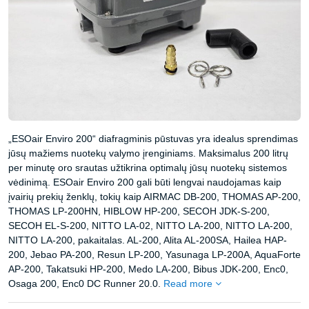
„ESOair Enviro 200“ diafragminis pūstuvas yra idealus sprendimas
jūsų mažiems nuotekų valymo įrenginiams. Maksimalus 200 litrų
per minutę oro srautas užtikrina optimalų jūsų nuotekų sistemos
vėdinimą. ESOair Enviro 200 gali būti lengvai naudojamas kaip
įvairių prekių ženklų, tokių kaip AIRMAC DB-200, THOMAS AP-200,
THOMAS LP-200HN, HIBLOW HP-200, SECOH JDK-S-200,
SECOH EL-S-200, NITTO LA-02, NITTO LA-200, NITTO LA-200,
NITTO LA-200, pakaitalas. AL-200, Alita AL-200SA, Hailea HAP-
200, Jebao PA-200, Resun LP-200, Yasunaga LP-200A, AquaForte
AP-200, Takatsuki HP-200, Medo LA-200, Bibus JDK-200, Enc0,
Osaga 200, Enc0 DC Runner 20.0.
Read more