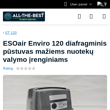
User panel
ET 120
ESOair Enviro 120 diafragminis
pūstuvas mažiems nuotekų
valymo įrenginiams
Rating