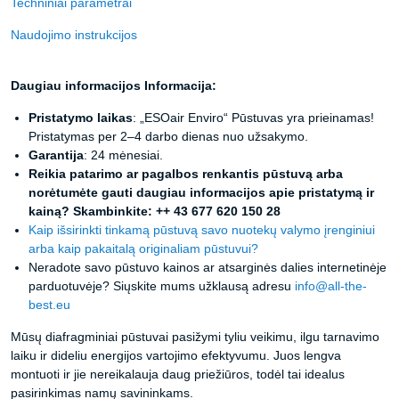
Techniniai parametrai
Naudojimo instrukcijos
Daugiau informacijos Informacija:
Pristatymo laikas
: „ESOair Enviro“ Pūstuvas yra prieinamas!
Pristatymas per 2–4 darbo dienas nuo užsakymo.
Garantija
: 24 mėnesiai.
Reikia patarimo ar pagalbos renkantis pūstuvą arba
norėtumėte gauti daugiau informacijos apie pristatymą ir
kainą? Skambinkite: ++ 43 677 620 150 28
Kaip išsirinkti tinkamą pūstuvą savo nuotekų valymo įrenginiui
arba kaip pakaitalą originaliam pūstuvui?
Neradote savo pūstuvo kainos ar atsarginės dalies internetinėje
parduotuvėje? Siųskite mums užklausą adresu
info@all-the-
best.eu
Mūsų diafragminiai pūstuvai pasižymi tyliu veikimu, ilgu tarnavimo
laiku ir dideliu energijos vartojimo efektyvumu. Juos lengva
montuoti ir jie nereikalauja daug priežiūros, todėl tai idealus
pasirinkimas namų savininkams.