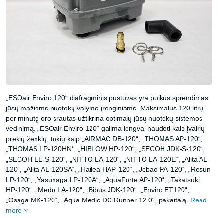
„ESOair Enviro 120“ diafragminis pūstuvas yra puikus sprendimas
jūsų mažiems nuotekų valymo įrenginiams. Maksimalus 120 litrų
per minutę oro srautas užtikrina optimalų jūsų nuotekų sistemos
vėdinimą. „ESOair Enviro 120“ galima lengvai naudoti kaip įvairių
prekių ženklų, tokių kaip „AIRMAC DB-120“, „THOMAS AP-120“,
„THOMAS LP-120HN“, „HIBLOW HP-120“, „SECOH JDK-S-120“,
„SECOH EL-S-120“, „NITTO LA-120“, „NITTO LA-120E“, „Alita AL-
120“, „Alita AL-120SA“, „Hailea HAP-120“, „Jebao PA-120“, „Resun
LP-120“, „Yasunaga LP-120A“, „AquaForte AP-120“, „Takatsuki
HP-120“, „Medo LA-120“, „Bibus JDK-120“, „Enviro ET120“,
„Osaga MK-120“, „Aqua Medic DC Runner 12.0“, pakaitalą.
Read
more