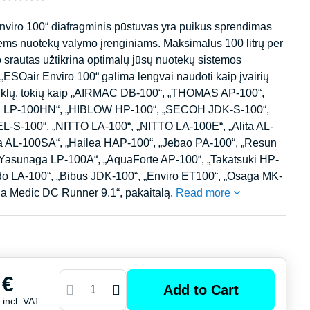
nviro 100“ diafragminis pūstuvas yra puikus sprendimas
ems nuotekų valymo įrenginiams. Maksimalus 100 litrų per
 srautas užtikrina optimalų jūsų nuotekų sistemos
„ESOair Enviro 100“ galima lengvai naudoti kaip įvairių
nklų, tokių kaip „AIRMAC DB-100“, „THOMAS AP-100“,
LP-100HN“, „HIBLOW HP-100“, „SECOH JDK-S-100“,
-S-100“, „NITTO LA-100“, „NITTO LA-100E“, „Alita AL-
ita AL-100SA“, „Hailea HAP-100“, „Jebao PA-100“, „Resun
„Yasunaga LP-100A“, „AquaForte AP-100“, „Takatsuki HP-
do LA-100“, „Bibus JDK-100“, „Enviro ET100“, „Osaga MK-
ua Medic DC Runner 9.1“, pakaitalą.
Read more
 €
Add to Cart
€
incl. VAT