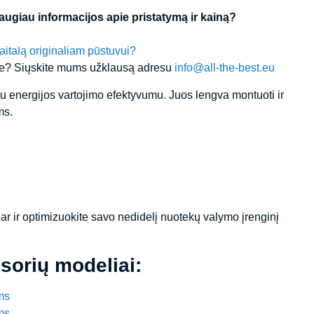
ugiau informacijos apie pristatymą ir kainą?
aitalą originaliam pūstuvui?
ėje? Siųskite mums užklausą adresu
info@all-the-best.eu
liu energijos vartojimo efektyvumu. Juos lengva montuoti ir
ms.
ar ir optimizuokite savo nedidelį nuotekų valymo įrenginį
sorių modeliai:
ms
ms