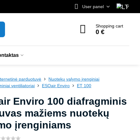
User panel
Shopping cart
0 €
ntaktas
nternetinė parduotuvė
Nuotekų valymo įrenginiai
niai ventiliatoriai
ESOair Enviro
ET 100
ir Enviro 100 diafragminis
uvas mažiems nuotekų
mo įrenginiams