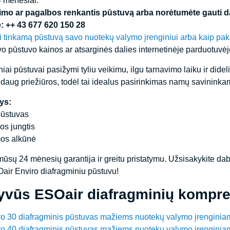
4 mėnesiai.
rimo ar pagalbos renkantis pūstuvą arba norėtumėte gauti da
: ++ 43 677 620 150 28
ti tinkamą pūstuvą savo nuotekų valymo įrenginiui arba kaip pak
o pūstuvo kainos ar atsarginės dalies internetinėje parduotuv
ai pūstuvai pasižymi tyliu veikimu, ilgu tarnavimo laiku ir dide
a daug priežiūros, todėl tai idealus pasirinkimas namų savininka
ys:
pūstuvas
os jungtis
mos alkūnė
ūsų 24 mėnesių garantija ir greitu pristatymu. Užsisakykite dab
air Enviro diafragminiu pūstuvu!
tyvūs ESOair diafragminių kompre
o 30 diafragminis pūstuvas mažiems nuotekų valymo įrenginia
o 40 diafragminis pūstuvas mažiems nuotekų valymo įrenginia