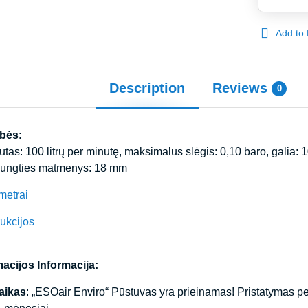
Add to 
Description
Reviews
0
ybės
:
as: 100 litrų per minutę, maksimalus slėgis: 0,10 baro, galia: 10
jungties matmenys: 18 mm
metrai
ukcijos
acijos Informacija:
aikas
: „ESOair Enviro“ Pūstuvas yra prieinamas! Pristatymas 