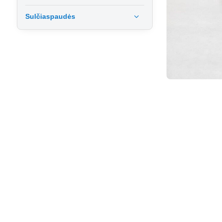
Sulčiaspaudės