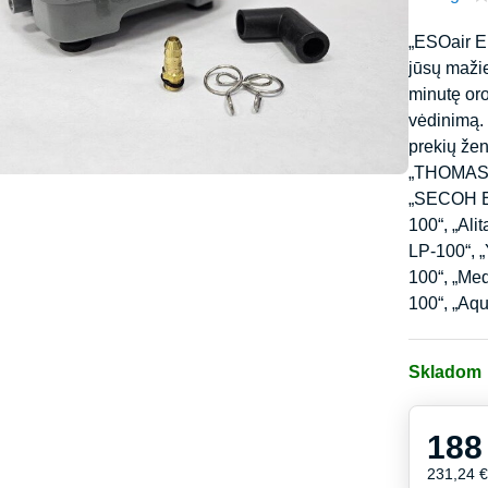
„ESOair E
jūsų maži
minutę oro
vėdinimą. 
prekių že
„THOMAS 
„SECOH EL
100“, „Al
LP-100“, 
100“, „Me
100“, „Aq
Skladom
188
231,24 