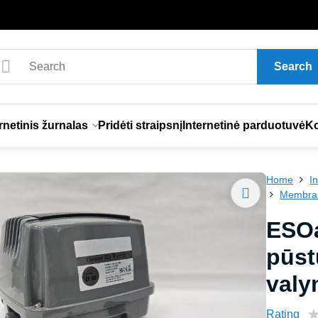
Search
rnetinis žurnalas
Pridėti straipsnį
Internetinė parduotuvė
Ko
Home
I
Membrani
ESOa
pūst
valy
Rating