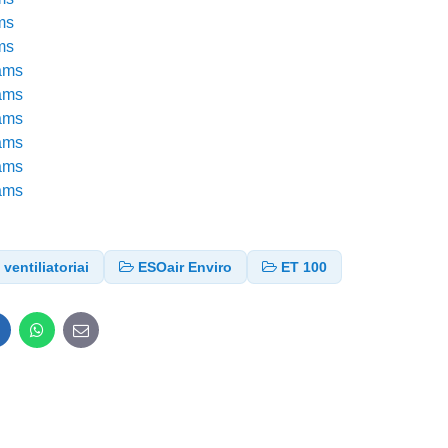
ms
ms
iams
iams
iams
iams
iams
iams
ventiliatoriai
ESOair Enviro
ET 100
inkedIn
WhatsApp
E-
mail