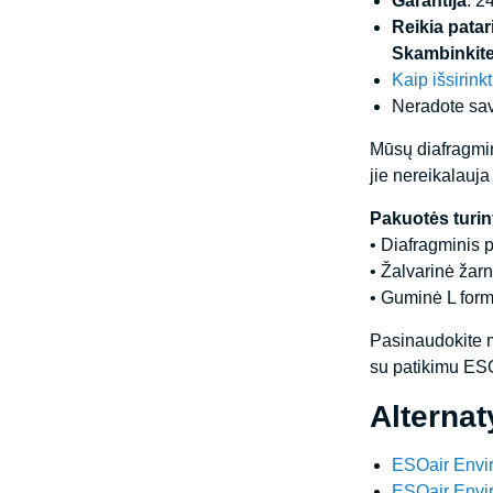
Garantija
: 2
Reikia pata
Skambinkite
Kaip išsirink
Neradote sav
Mūsų diafragmini
jie nereikalauj
Pakuotės turin
• Diafragminis 
• Žalvarinė žarn
• Guminė L for
Pasinaudokite m
su patikimu ESO
Alterna
ESOair Envir
ESOair Envir