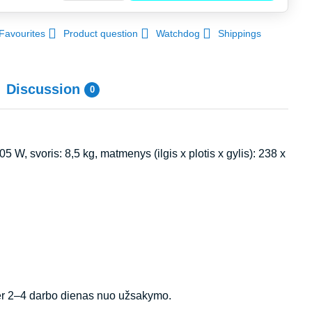
Favourites
Product question
Watchdog
Shippings
Discussion
0
5 W, svoris: 8,5 kg, matmenys (ilgis x plotis x gylis): 238 x
per 2–4 darbo dienas nuo užsakymo.