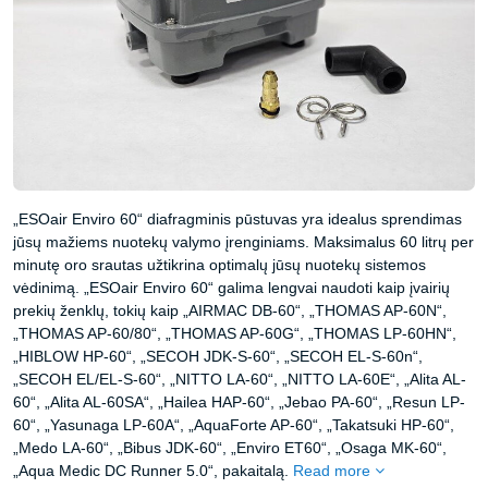
„ESOair Enviro 60“ diafragminis pūstuvas yra idealus sprendimas
jūsų mažiems nuotekų valymo įrenginiams. Maksimalus 60 litrų per
minutę oro srautas užtikrina optimalų jūsų nuotekų sistemos
vėdinimą. „ESOair Enviro 60“ galima lengvai naudoti kaip įvairių
prekių ženklų, tokių kaip „AIRMAC DB-60“, „THOMAS AP-60N“,
„THOMAS AP-60/80“, „THOMAS AP-60G“, „THOMAS LP-60HN“,
„HIBLOW HP-60“, „SECOH JDK-S-60“, „SECOH EL-S-60n“,
„SECOH EL/EL-S-60“, „NITTO LA-60“, „NITTO LA-60E“, „Alita AL-
60“, „Alita AL-60SA“, „Hailea HAP-60“, „Jebao PA-60“, „Resun LP-
60“, „Yasunaga LP-60A“, „AquaForte AP-60“, „Takatsuki HP-60“,
„Medo LA-60“, „Bibus JDK-60“, „Enviro ET60“, „Osaga MK-60“,
„Aqua Medic DC Runner 5.0“, pakaitalą.
Read more