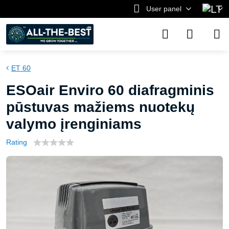
User panel
ET 60
ESOair Enviro 60 diafragminis
pūstuvas mažiems nuotekų
valymo įrenginiams
Rating