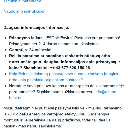
Techniniai parametrai
Naudojimo instrukcijos
Daugiau informacijos Informacija:
Pristatymo laikas
: „ESOair Enviro“ Pūstuvas yra prieinamas!
Pristatymas per 2–4 darbo dienas nuo užsakymo.
Garantija
: 24 mėnesiai.
Reikia patarimo ar pagalbos renkantis pūstuvą arba
norėtumėte gauti daugiau informacijos apie pristatymą ir
kainą? Skambinkite: ++ 43 677 620 150 28
Kaip išsirinkti tinkamą pūstuvą savo nuotekų valymo įrenginiui
arba kaip pakaitalą originaliam pūstuvui?
Neradote savo pūstuvo kainos ar atsarginės dalies internetinėje
parduotuvėje? Siųskite mums užklausą adresu
info@all-the-
best.eu
Mūsų diafragminiai pūstuvai pasižymi tyliu veikimu, ilgu tarnavimo
laiku ir dideliu energijos vartojimo efektyvumu. Juos lengva
montuoti ir jie nereikalauja daug priežiūros, todėl tai idealus
pasirinkimas namų savininkams.