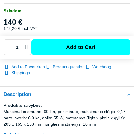
Skladom
140 €
172,20 €
incl. VAT
Add to Cart
Add to Favourites
Product question
Watchdog
Shippings
Description
Produkto savybės
:
Maksimalus srautas: 60 litrų per minutę, maksimalus slėgis: 0,17
baro, svoris: 6,0 kg, galia: 55 W, matmenys (ilgis x plotis x gylis):
203 x 165 x 153 mm, jungties matmenys: 18 mm