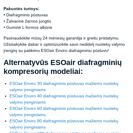
Pakuotės turinys:
• Diafragminis pūstuvas
• Žalvarinė žarnos jungtis
• Guminė L formos alkūnė
Pasinaudokite mūsų 24 mėnesių garantija ir greitu pristatymu.
Užsisakykite dabar ir optimizuokite savo nedidelį nuotekų valymo
įrenginį su patikimu ESOair Enviro diafragminiu pūstuvu!
Alternatyvūs ESOair diafragminių
kompresorių modeliai:
ESOair Enviro 30 diafragminis pūstuvas mažiems nuotekų
valymo įrenginiams
ESOair Enviro 40 diafragminis pūstuvas mažiems nuotekų
valymo įrenginiams
ESOair Enviro 60 diafragminis pūstuvas mažiems nuotekų
valymo įrenginiams
ESOair Enviro 80 diafragminis pūstuvas mažiems nuotekų
valymo įrenginiams