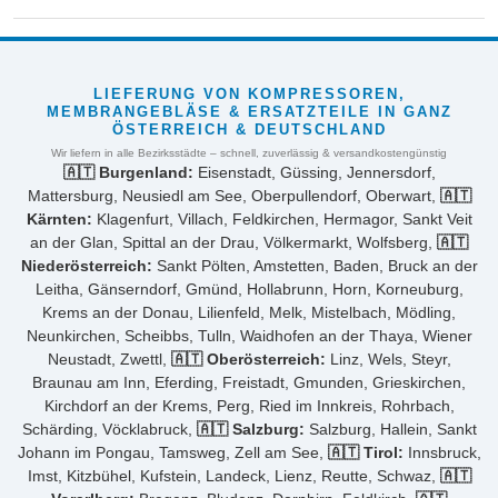
LIEFERUNG VON KOMPRESSOREN,
MEMBRANGEBLÄSE & ERSATZTEILE IN GANZ
ÖSTERREICH & DEUTSCHLAND
Wir liefern in alle Bezirksstädte – schnell, zuverlässig & versandkostengünstig
🇦🇹 Burgenland:
Eisenstadt, Güssing, Jennersdorf,
Mattersburg, Neusiedl am See, Oberpullendorf, Oberwart,
🇦🇹
Kärnten:
Klagenfurt, Villach, Feldkirchen, Hermagor, Sankt Veit
an der Glan, Spittal an der Drau, Völkermarkt, Wolfsberg,
🇦🇹
Niederösterreich:
Sankt Pölten, Amstetten, Baden, Bruck an der
Leitha, Gänserndorf, Gmünd, Hollabrunn, Horn, Korneuburg,
Krems an der Donau, Lilienfeld, Melk, Mistelbach, Mödling,
Neunkirchen, Scheibbs, Tulln, Waidhofen an der Thaya, Wiener
Neustadt, Zwettl,
🇦🇹 Oberösterreich:
Linz, Wels, Steyr,
Braunau am Inn, Eferding, Freistadt, Gmunden, Grieskirchen,
Kirchdorf an der Krems, Perg, Ried im Innkreis, Rohrbach,
Schärding, Vöcklabruck,
🇦🇹 Salzburg:
Salzburg, Hallein, Sankt
Johann im Pongau, Tamsweg, Zell am See,
🇦🇹 Tirol:
Innsbruck,
Imst, Kitzbühel, Kufstein, Landeck, Lienz, Reutte, Schwaz,
🇦🇹