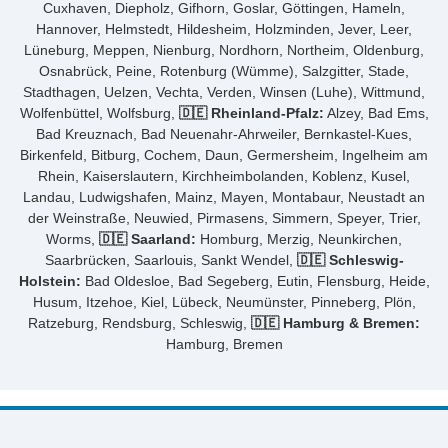
Cuxhaven, Diepholz, Gifhorn, Goslar, Göttingen, Hameln,
Hannover, Helmstedt, Hildesheim, Holzminden, Jever, Leer,
Lüneburg, Meppen, Nienburg, Nordhorn, Northeim, Oldenburg,
Osnabrück, Peine, Rotenburg (Wümme), Salzgitter, Stade,
Stadthagen, Uelzen, Vechta, Verden, Winsen (Luhe), Wittmund,
Wolfenbüttel, Wolfsburg,
🇩🇪 Rheinland-Pfalz:
Alzey, Bad Ems,
Bad Kreuznach, Bad Neuenahr-Ahrweiler, Bernkastel-Kues,
Birkenfeld, Bitburg, Cochem, Daun, Germersheim, Ingelheim am
Rhein, Kaiserslautern, Kirchheimbolanden, Koblenz, Kusel,
Landau, Ludwigshafen, Mainz, Mayen, Montabaur, Neustadt an
der Weinstraße, Neuwied, Pirmasens, Simmern, Speyer, Trier,
Worms,
🇩🇪 Saarland:
Homburg, Merzig, Neunkirchen,
Saarbrücken, Saarlouis, Sankt Wendel,
🇩🇪 Schleswig-
Holstein:
Bad Oldesloe, Bad Segeberg, Eutin, Flensburg, Heide,
Husum, Itzehoe, Kiel, Lübeck, Neumünster, Pinneberg, Plön,
Ratzeburg, Rendsburg, Schleswig,
🇩🇪 Hamburg & Bremen:
Hamburg, Bremen