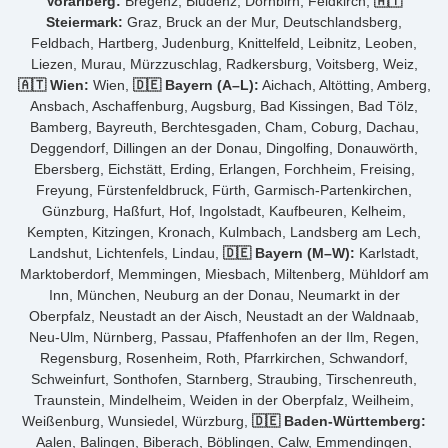
Vorarlberg:
Bregenz, Bludenz, Dornbirn, Feldkirch,
🇦🇹
Steiermark:
Graz, Bruck an der Mur, Deutschlandsberg,
Feldbach, Hartberg, Judenburg, Knittelfeld, Leibnitz, Leoben,
Liezen, Murau, Mürzzuschlag, Radkersburg, Voitsberg, Weiz,
🇦🇹 Wien:
Wien,
🇩🇪 Bayern (A–L):
Aichach, Altötting, Amberg,
Ansbach, Aschaffenburg, Augsburg, Bad Kissingen, Bad Tölz,
Bamberg, Bayreuth, Berchtesgaden, Cham, Coburg, Dachau,
Deggendorf, Dillingen an der Donau, Dingolfing, Donauwörth,
Ebersberg, Eichstätt, Erding, Erlangen, Forchheim, Freising,
Freyung, Fürstenfeldbruck, Fürth, Garmisch-Partenkirchen,
Günzburg, Haßfurt, Hof, Ingolstadt, Kaufbeuren, Kelheim,
Kempten, Kitzingen, Kronach, Kulmbach, Landsberg am Lech,
Landshut, Lichtenfels, Lindau,
🇩🇪 Bayern (M–W):
Karlstadt,
Marktoberdorf, Memmingen, Miesbach, Miltenberg, Mühldorf am
Inn, München, Neuburg an der Donau, Neumarkt in der
Oberpfalz, Neustadt an der Aisch, Neustadt an der Waldnaab,
Neu-Ulm, Nürnberg, Passau, Pfaffenhofen an der Ilm, Regen,
Regensburg, Rosenheim, Roth, Pfarrkirchen, Schwandorf,
Schweinfurt, Sonthofen, Starnberg, Straubing, Tirschenreuth,
Traunstein, Mindelheim, Weiden in der Oberpfalz, Weilheim,
Weißenburg, Wunsiedel, Würzburg,
🇩🇪 Baden-Württemberg:
Aalen, Balingen, Biberach, Böblingen, Calw, Emmendingen,