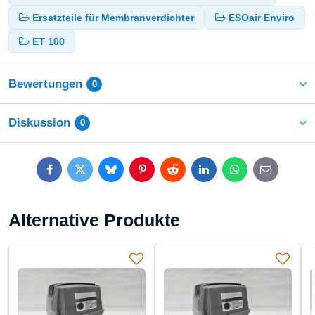
Ersatzteile für Membranverdichter
ESOair Enviro
ET 100
Bewertungen
0
Diskussion
0
Facebook
Twitter
Bluesky
Pinterest
Reddit
LinkedIn
WhatsApp
E-
mail
Alternative Produkte