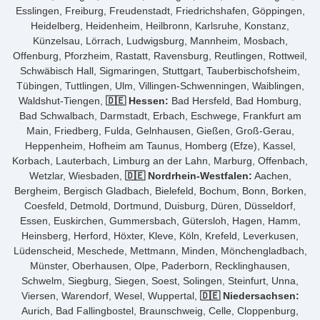
Esslingen, Freiburg, Freudenstadt, Friedrichshafen, Göppingen,
Heidelberg, Heidenheim, Heilbronn, Karlsruhe, Konstanz,
Künzelsau, Lörrach, Ludwigsburg, Mannheim, Mosbach,
Offenburg, Pforzheim, Rastatt, Ravensburg, Reutlingen, Rottweil,
Schwäbisch Hall, Sigmaringen, Stuttgart, Tauberbischofsheim,
Tübingen, Tuttlingen, Ulm, Villingen-Schwenningen, Waiblingen,
Waldshut-Tiengen,
🇩🇪 Hessen:
Bad Hersfeld, Bad Homburg,
Bad Schwalbach, Darmstadt, Erbach, Eschwege, Frankfurt am
Main, Friedberg, Fulda, Gelnhausen, Gießen, Groß-Gerau,
Heppenheim, Hofheim am Taunus, Homberg (Efze), Kassel,
Korbach, Lauterbach, Limburg an der Lahn, Marburg, Offenbach,
Wetzlar, Wiesbaden,
🇩🇪 Nordrhein-Westfalen:
Aachen,
Bergheim, Bergisch Gladbach, Bielefeld, Bochum, Bonn, Borken,
Coesfeld, Detmold, Dortmund, Duisburg, Düren, Düsseldorf,
Essen, Euskirchen, Gummersbach, Gütersloh, Hagen, Hamm,
Heinsberg, Herford, Höxter, Kleve, Köln, Krefeld, Leverkusen,
Lüdenscheid, Meschede, Mettmann, Minden, Mönchengladbach,
Münster, Oberhausen, Olpe, Paderborn, Recklinghausen,
Schwelm, Siegburg, Siegen, Soest, Solingen, Steinfurt, Unna,
Viersen, Warendorf, Wesel, Wuppertal,
🇩🇪 Niedersachsen:
Aurich, Bad Fallingbostel, Braunschweig, Celle, Cloppenburg,