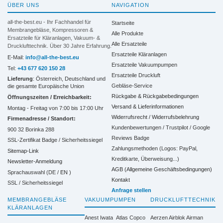
ÜBER UNS
NAVIGATION
all-the-best.eu - Ihr Fachhandel für
Startseite
Membrangebläse, Kompressoren &
Alle Produkte
Ersatzteile für Kläranlagen, Vakuum- &
Alle Ersatzteile
Drucklufttechnik. Über 30 Jahre Erfahrung.
Ersatzteile Kläranlagen
E-Mail:
info@all-the-best.eu
Ersatzteile Vakuumpumpen
Tel:
+43 677 620 150 28
Ersatzteile Druckluft
Lieferung
: Österreich, Deutschland und
Gebläse-Service
die gesamte Europäische Union
Rückgabe & Rückgabebedingungen
Öffnungszeiten / Erreichbarkeit:
Versand & Lieferinformationen
Montag - Freitag von 7:00 bis 17:00 Uhr
Widerrufsrecht / Widerrufsbelehrung
Firmenadresse / Standort:
Kundenbewertungen / Trustpilot / Google
900 32 Borinka 288
Reviews Badge
SSL-Zertifikat Badge / Sicherheitssiegel
Zahlungsmethoden (Logos: PayPal,
Sitemap-Link
Kreditkarte, Überweisung...)
Newsletter-Anmeldung
AGB (Allgemeine Geschäftsbedingungen)
Sprachauswahl (DE /
EN
)
Kontakt
SSL / Sicherheitssiegel
Anfrage stellen
MEMBRANGEBLÄSE
VAKUUMPUMPEN
DRUCKLUFTTECHNIK
KLÄRANLAGEN
Anest Iwata
Atlas Copco
Aerzen
Airblok
Airman