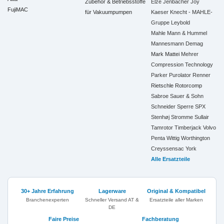
Zubehör & Betriebsstoffe
Elze
Jenbacher
Joy
FujiMAC
für Vakuumpumpen
Kaeser
Knecht - MAHLE-
Gruppe
Leybold
Mahle
Mann & Hummel
Mannesmann Demag
Mark
Mattei
Mehrer
Compression Technology
Parker
Purolator
Renner
Rietschle
Rotorcomp
Sabroe
Sauer & Sohn
Schneider
Sperre
SPX
Stenhøj
Stromme
Sullair
Tamrotor
Timberjack
Volvo
Penta
Wittig
Worthington
Creyssensac
York
Alle Ersatzteile
30+ Jahre Erfahrung
Lagerware
Original & Kompatibel
Branchenexperten
Schneller Versand AT &
Ersatzteile aller Marken
DE
Faire Preise
Fachberatung