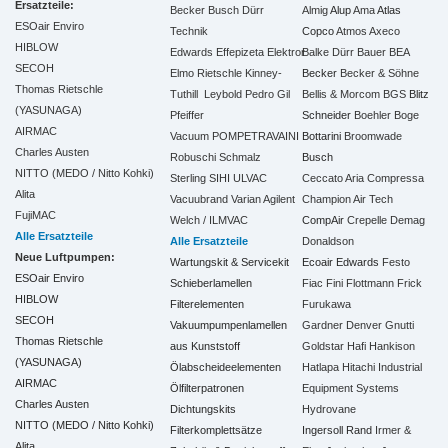
Ersatzteile:
Becker
Busch
Dürr
Almig
Alup
Ama
Atlas
ESOair Enviro
Technik
Copco
Atmos
Axeco
HIBLOW
Edwards
Effepizeta
Elektror
Balke Dürr
Bauer
BEA
SECOH
Elmo Rietschle
Kinney-
Becker
Becker & Söhne
Thomas Rietschle
Tuthill
Leybold
Pedro Gil
Bellis & Morcom
BGS
Blitz
(YASUNAGA)
Pfeiffer
Schneider
Boehler
Boge
AIRMAC
Vacuum
POMPETRAVAINI
Bottarini
Broomwade
Charles Austen
Robuschi
Schmalz
Busch
NITTO (MEDO / Nitto Kohki)
Sterling SIHI
ULVAC
Ceccato Aria Compressa
Alita
Vacuubrand
Varian Agilent
Champion Air Tech
FujiMAC
Welch / ILMVAC
CompAir
Crepelle
Demag
Alle Ersatzteile
Alle Ersatzteile
Donaldson
Neue Luftpumpen:
Wartungskit & Servicekit
Ecoair
Edwards
Festo
ESOair Enviro
Schieberlamellen
Fiac
Fini
Flottmann
Frick
HIBLOW
Filterelementen
Furukawa
SECOH
Vakuumpumpenlamellen
Gardner Denver
Gnutti
Thomas Rietschle
aus Kunststoff
Goldstar
Hafi
Hankison
(YASUNAGA)
Ölabscheideelementen
Hatlapa
Hitachi Industrial
AIRMAC
Ölfilterpatronen
Equipment Systems
Charles Austen
Dichtungskits
Hydrovane
NITTO (MEDO / Nitto Kohki)
Filterkomplettsätze
Ingersoll Rand
Irmer &
Alita