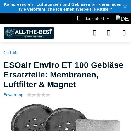
Kompressoren , Luftpumpen und Gebläsen für kläranlagen
✕
Wie veröffentliche ich einen Werbe-PR-Artikel?
Bedienfeld
ET 60
ESOair Enviro ET 100 Gebläse
Ersatzteile: Membranen,
Luftfilter & Magnet
Bewertung