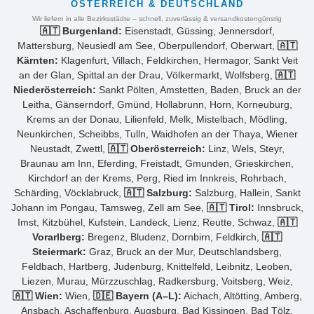
ÖSTERREICH & DEUTSCHLAND
Wir liefern in alle Bezirksstädte – schnell, zuverlässig & versandkostengünstig
🇦🇹 Burgenland:
Eisenstadt, Güssing, Jennersdorf,
Mattersburg, Neusiedl am See, Oberpullendorf, Oberwart,
🇦🇹
Kärnten:
Klagenfurt, Villach, Feldkirchen, Hermagor, Sankt Veit
an der Glan, Spittal an der Drau, Völkermarkt, Wolfsberg,
🇦🇹
Niederösterreich:
Sankt Pölten, Amstetten, Baden, Bruck an der
Leitha, Gänserndorf, Gmünd, Hollabrunn, Horn, Korneuburg,
Krems an der Donau, Lilienfeld, Melk, Mistelbach, Mödling,
Neunkirchen, Scheibbs, Tulln, Waidhofen an der Thaya, Wiener
Neustadt, Zwettl,
🇦🇹 Oberösterreich:
Linz, Wels, Steyr,
Braunau am Inn, Eferding, Freistadt, Gmunden, Grieskirchen,
Kirchdorf an der Krems, Perg, Ried im Innkreis, Rohrbach,
Schärding, Vöcklabruck,
🇦🇹 Salzburg:
Salzburg, Hallein, Sankt
Johann im Pongau, Tamsweg, Zell am See,
🇦🇹 Tirol:
Innsbruck,
Imst, Kitzbühel, Kufstein, Landeck, Lienz, Reutte, Schwaz,
🇦🇹
Vorarlberg:
Bregenz, Bludenz, Dornbirn, Feldkirch,
🇦🇹
Steiermark:
Graz, Bruck an der Mur, Deutschlandsberg,
Feldbach, Hartberg, Judenburg, Knittelfeld, Leibnitz, Leoben,
Liezen, Murau, Mürzzuschlag, Radkersburg, Voitsberg, Weiz,
🇦🇹 Wien:
Wien,
🇩🇪 Bayern (A–L):
Aichach, Altötting, Amberg,
Ansbach, Aschaffenburg, Augsburg, Bad Kissingen, Bad Tölz,