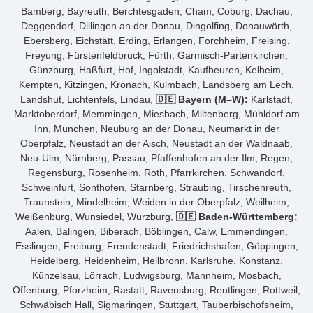
Bamberg, Bayreuth, Berchtesgaden, Cham, Coburg, Dachau,
Deggendorf, Dillingen an der Donau, Dingolfing, Donauwörth,
Ebersberg, Eichstätt, Erding, Erlangen, Forchheim, Freising,
Freyung, Fürstenfeldbruck, Fürth, Garmisch-Partenkirchen,
Günzburg, Haßfurt, Hof, Ingolstadt, Kaufbeuren, Kelheim,
Kempten, Kitzingen, Kronach, Kulmbach, Landsberg am Lech,
Landshut, Lichtenfels, Lindau,
🇩🇪 Bayern (M–W):
Karlstadt,
Marktoberdorf, Memmingen, Miesbach, Miltenberg, Mühldorf am
Inn, München, Neuburg an der Donau, Neumarkt in der
Oberpfalz, Neustadt an der Aisch, Neustadt an der Waldnaab,
Neu-Ulm, Nürnberg, Passau, Pfaffenhofen an der Ilm, Regen,
Regensburg, Rosenheim, Roth, Pfarrkirchen, Schwandorf,
Schweinfurt, Sonthofen, Starnberg, Straubing, Tirschenreuth,
Traunstein, Mindelheim, Weiden in der Oberpfalz, Weilheim,
Weißenburg, Wunsiedel, Würzburg,
🇩🇪 Baden-Württemberg:
Aalen, Balingen, Biberach, Böblingen, Calw, Emmendingen,
Esslingen, Freiburg, Freudenstadt, Friedrichshafen, Göppingen,
Heidelberg, Heidenheim, Heilbronn, Karlsruhe, Konstanz,
Künzelsau, Lörrach, Ludwigsburg, Mannheim, Mosbach,
Offenburg, Pforzheim, Rastatt, Ravensburg, Reutlingen, Rottweil,
Schwäbisch Hall, Sigmaringen, Stuttgart, Tauberbischofsheim,