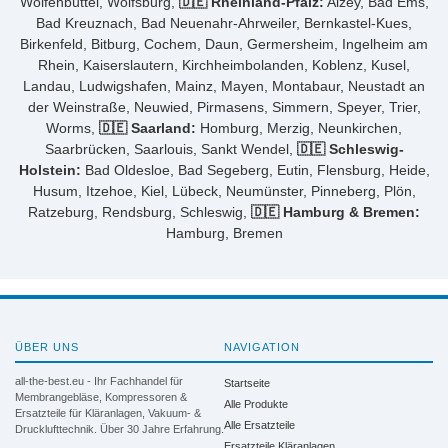
Wolfenbüttel, Wolfsburg,
🇩🇪 Rheinland-Pfalz:
Alzey, Bad Ems,
Bad Kreuznach, Bad Neuenahr-Ahrweiler, Bernkastel-Kues,
Birkenfeld, Bitburg, Cochem, Daun, Germersheim, Ingelheim am
Rhein, Kaiserslautern, Kirchheimbolanden, Koblenz, Kusel,
Landau, Ludwigshafen, Mainz, Mayen, Montabaur, Neustadt an
der Weinstraße, Neuwied, Pirmasens, Simmern, Speyer, Trier,
Worms,
🇩🇪 Saarland:
Homburg, Merzig, Neunkirchen,
Saarbrücken, Saarlouis, Sankt Wendel,
🇩🇪 Schleswig-
Holstein:
Bad Oldesloe, Bad Segeberg, Eutin, Flensburg, Heide,
Husum, Itzehoe, Kiel, Lübeck, Neumünster, Pinneberg, Plön,
Ratzeburg, Rendsburg, Schleswig,
🇩🇪 Hamburg & Bremen:
Hamburg, Bremen
ÜBER UNS
NAVIGATION
all-the-best.eu - Ihr Fachhandel für
Startseite
Membrangebläse, Kompressoren &
Alle Produkte
Ersatzteile für Kläranlagen, Vakuum- &
Alle Ersatzteile
Drucklufttechnik. Über 30 Jahre Erfahrung.
Ersatzteile Kläranlagen