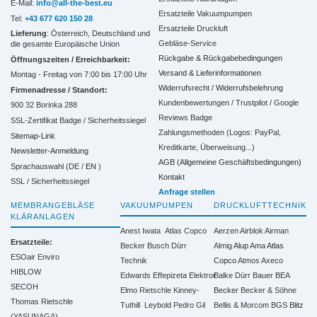
E-Mail:
info@all-the-best.eu
Ersatzteile Vakuumpumpen
Tel:
+43 677 620 150 28
Ersatzteile Druckluft
Lieferung
: Österreich, Deutschland und
Gebläse-Service
die gesamte Europäische Union
Rückgabe & Rückgabebedingungen
Öffnungszeiten / Erreichbarkeit:
Versand & Lieferinformationen
Montag - Freitag von 7:00 bis 17:00 Uhr
Widerrufsrecht / Widerrufsbelehrung
Firmenadresse / Standort:
Kundenbewertungen / Trustpilot / Google
900 32 Borinka 288
Reviews Badge
SSL-Zertifikat Badge / Sicherheitssiegel
Zahlungsmethoden (Logos: PayPal,
Sitemap-Link
Kreditkarte, Überweisung...)
Newsletter-Anmeldung
AGB (Allgemeine Geschäftsbedingungen)
Sprachauswahl (DE /
EN
)
Kontakt
SSL / Sicherheitssiegel
Anfrage stellen
MEMBRANGEBLÄSE
VAKUUMPUMPEN
DRUCKLUFTTECHNIK
KLÄRANLAGEN
Anest Iwata
Atlas Copco
Aerzen
Airblok
Airman
Ersatzteile:
Becker
Busch
Dürr
Almig
Alup
Ama
Atlas
ESOair Enviro
Technik
Copco
Atmos
Axeco
HIBLOW
Edwards
Effepizeta
Elektror
Balke Dürr
Bauer
BEA
SECOH
Elmo Rietschle
Kinney-
Becker
Becker & Söhne
Thomas Rietschle
Tuthill
Leybold
Pedro Gil
Bellis & Morcom
BGS
Blitz
(YASUNAGA)