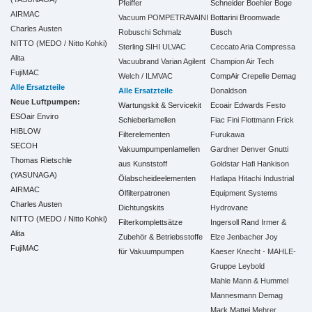
Pfeiffer
Schneider
Boehler
Boge
AIRMAC
Vacuum
POMPETRAVAINI
Bottarini
Broomwade
Charles Austen
Robuschi
Schmalz
Busch
NITTO (MEDO / Nitto Kohki)
Sterling SIHI
ULVAC
Ceccato Aria Compressa
Alita
Vacuubrand
Varian Agilent
Champion Air Tech
FujiMAC
Welch / ILMVAC
CompAir
Crepelle
Demag
Alle Ersatzteile
Alle Ersatzteile
Donaldson
Neue Luftpumpen:
Wartungskit & Servicekit
Ecoair
Edwards
Festo
ESOair Enviro
Schieberlamellen
Fiac
Fini
Flottmann
Frick
HIBLOW
Filterelementen
Furukawa
SECOH
Vakuumpumpenlamellen
Gardner Denver
Gnutti
Thomas Rietschle
aus Kunststoff
Goldstar
Hafi
Hankison
(YASUNAGA)
Ölabscheideelementen
Hatlapa
Hitachi Industrial
AIRMAC
Ölfilterpatronen
Equipment Systems
Charles Austen
Dichtungskits
Hydrovane
NITTO (MEDO / Nitto Kohki)
Filterkomplettsätze
Ingersoll Rand
Irmer &
Alita
Zubehör & Betriebsstoffe
Elze
Jenbacher
Joy
FujiMAC
für Vakuumpumpen
Kaeser
Knecht - MAHLE-
Gruppe
Leybold
Mahle
Mann & Hummel
Mannesmann Demag
Mark
Mattei
Mehrer