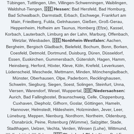
Tübingen, Tuttlingen, Ulm, Villingen-Schwenningen, Waiblingen,
Waldshut-Tiengen,
🇩🇪 Hessen:
Bad Hersfeld, Bad Homburg,
Bad Schwalbach, Darmstadt, Erbach, Eschwege, Frankfurt am
Main, Friedberg, Fulda, Gelnhausen, Gießen, Groß-Gerau,
Heppenheim, Hofheim am Taunus, Homberg (Efze), Kassel,
Korbach, Lauterbach, Limburg an der Lahn, Marburg, Offenbach,
Wetzlar, Wiesbaden,
🇩🇪 Nordrhein-Westfalen:
Aachen,
Bergheim, Bergisch Gladbach, Bielefeld, Bochum, Bonn, Borken,
Coesfeld, Detmold, Dortmund, Duisburg, Düren, Düsseldorf,
Essen, Euskirchen, Gummersbach, Gütersloh, Hagen, Hamm,
Heinsberg, Herford, Höxter, Kleve, Köln, Krefeld, Leverkusen,
Lüdenscheid, Meschede, Mettmann, Minden, Mönchengladbach,
Münster, Oberhausen, Olpe, Paderborn, Recklinghausen,
Schwelm, Siegburg, Siegen, Soest, Solingen, Steinfurt, Unna,
Viersen, Warendorf, Wesel, Wuppertal,
🇩🇪 Niedersachsen:
Aurich, Bad Fallingbostel, Braunschweig, Celle, Cloppenburg,
Cuxhaven, Diepholz, Gifhorn, Goslar, Göttingen, Hameln,
Hannover, Helmstedt, Hildesheim, Holzminden, Jever, Leer,
Lüneburg, Meppen, Nienburg, Nordhorn, Northeim, Oldenburg,
Osnabrück, Peine, Rotenburg (Wümme), Salzgitter, Stade,
Stadthagen, Uelzen, Vechta, Verden, Winsen (Luhe), Wittmund,