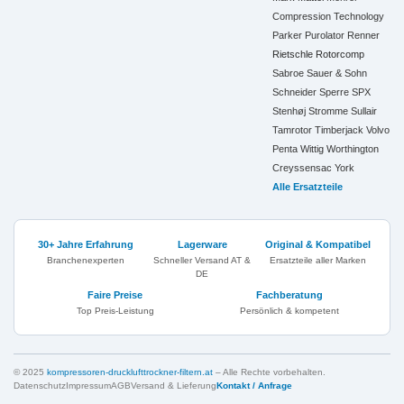
Compression Technology
Parker
Purolator
Renner
Rietschle
Rotorcomp
Sabroe
Sauer & Sohn
Schneider
Sperre
SPX
Stenhøj
Stromme
Sullair
Tamrotor
Timberjack
Volvo
Penta
Wittig
Worthington
Creyssensac
York
Alle Ersatzteile
30+ Jahre Erfahrung
Lagerware
Original & Kompatibel
Branchenexperten
Schneller Versand AT &
Ersatzteile aller Marken
DE
Faire Preise
Fachberatung
Top Preis-Leistung
Persönlich & kompetent
© 2025
kompressoren-drucklufttrockner-filtern.at
– Alle Rechte vorbehalten.
Datenschutz
Impressum
AGB
Versand & Lieferung
Kontakt / Anfrage