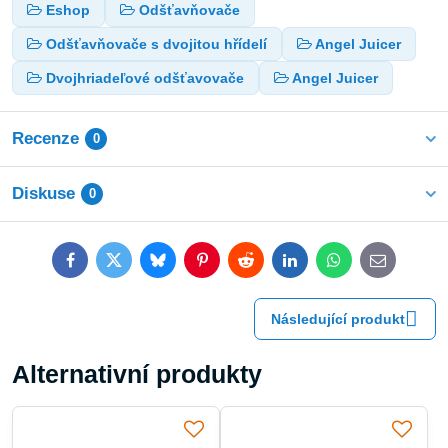
Eshop
Odšťavňovače
Odšťavňovače s dvojitou hřídelí
Angel Juicer
Dvojhriadeľové odšťavovače
Angel Juicer
Recenze
0
Diskuse
0
Facebook
Twitter
Bluesky
Pinterest
Reddit
LinkedIn
WhatsApp
E-
mail
Následující produkt
Alternativní produkty