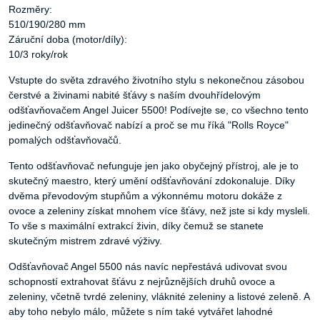
Rozměry:
510/190/280 mm
Záruční doba (motor/díly):
10/3 roky/rok
Vstupte do světa zdravého životního stylu s nekonečnou zásobou
čerstvé a živinami nabité šťávy s naším dvouhřídelovým
odšťavňovačem Angel Juicer 5500! Podívejte se, co všechno tento
jedinečný odšťavňovač nabízí a proč se mu říká "Rolls Royce"
pomalých odšťavňovačů.
Tento odšťavňovač nefunguje jen jako obyčejný přístroj, ale je to
skutečný maestro, který umění odšťavňování zdokonaluje. Díky
dvěma převodovým stupňům a výkonnému motoru dokáže z
ovoce a zeleniny získat mnohem více šťávy, než jste si kdy mysleli.
To vše s maximální extrakcí živin, díky čemuž se stanete
skutečným mistrem zdravé výživy.
Odšťavňovač Angel 5500 nás navíc nepřestává udivovat svou
schopností extrahovat šťávu z nejrůznějších druhů ovoce a
zeleniny, včetně tvrdé zeleniny, vláknité zeleniny a listové zeleně. A
aby toho nebylo málo, můžete s ním také vytvářet lahodné