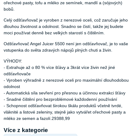
ořechové pasty, tofu a mléko ze semínek, mandlí a (sójových)
bobů.
Celý odšťavňovač je vyroben z nerezové oceli, což zaručuje jeho
dlouhou životnost a odolnost. Snadno se čistí, takže jej budete
moci používat denně bez velkých starostí s čištěním.
Odšťavňovač Angel Juicer 5500 není jen odšťavňovač, je to vaše
vstupenka do světa zdravých nápojů plných chuti a živin.
VÝHODY:
- Extrahuje až o 80 % více šťávy a 3krát více živin než jiné
odšťavňovače
- Vyroben výhradně z nerezové oceli pro maximální dlouhodobou
odolnost
- Automatická síla sevření pro přesnou a účinnou extrakci šťávy
- Snadné čištění pro bezproblémové každodenní používání
- Schopnost odšťavňovat širokou škálu produktů včetně tvrdé,
vláknité a listové zeleniny, stejně jako vytvářet ořechové pasty a
mléko ze semen a fazolí.29388,99
Více z kategorie