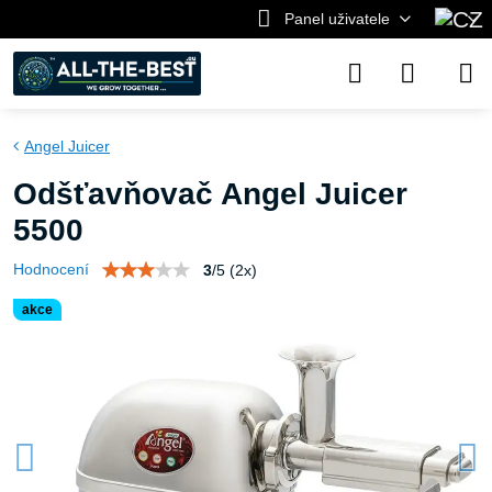
Panel uživatele
Angel Juicer
Odšťavňovač Angel Juicer
5500
Hodnocení
3
/
5
(
2
x)
akce