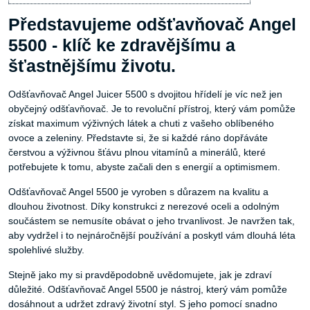
Představujeme odšťavňovač Angel
5500 - klíč ke zdravějšímu a
šťastnějšímu životu.
Odšťavňovač Angel Juicer 5500 s dvojitou hřídelí je víc než jen
obyčejný odšťavňovač. Je to revoluční přístroj, který vám pomůže
získat maximum výživných látek a chuti z vašeho oblíbeného
ovoce a zeleniny. Představte si, že si každé ráno dopřáváte
čerstvou a výživnou šťávu plnou vitamínů a minerálů, které
potřebujete k tomu, abyste začali den s energií a optimismem.
Odšťavňovač Angel 5500 je vyroben s důrazem na kvalitu a
dlouhou životnost. Díky konstrukci z nerezové oceli a odolným
součástem se nemusíte obávat o jeho trvanlivost. Je navržen tak,
aby vydržel i to nejnáročnější používání a poskytl vám dlouhá léta
spolehlivé služby.
Stejně jako my si pravděpodobně uvědomujete, jak je zdraví
důležité. Odšťavňovač Angel 5500 je nástroj, který vám pomůže
dosáhnout a udržet zdravý životní styl. S jeho pomocí snadno