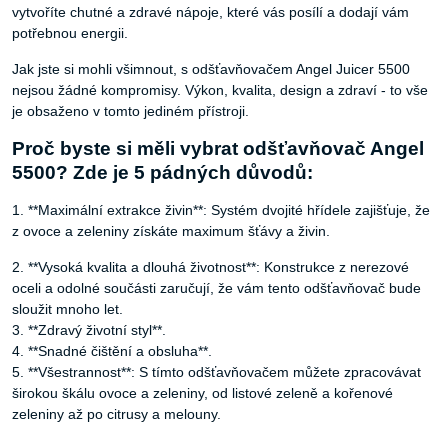
vytvoříte chutné a zdravé nápoje, které vás posílí a dodají vám
potřebnou energii.
Jak jste si mohli všimnout, s odšťavňovačem Angel Juicer 5500
nejsou žádné kompromisy. Výkon, kvalita, design a zdraví - to vše
je obsaženo v tomto jediném přístroji.
Proč byste si měli vybrat odšťavňovač Angel
5500? Zde je 5 pádných důvodů:
1. **Maximální extrakce živin**: Systém dvojité hřídele zajišťuje, že
z ovoce a zeleniny získáte maximum šťávy a živin.
2. **Vysoká kvalita a dlouhá životnost**: Konstrukce z nerezové
oceli a odolné součásti zaručují, že vám tento odšťavňovač bude
sloužit mnoho let.
3. **Zdravý životní styl**.
4. **Snadné čištění a obsluha**.
5. **Všestrannost**: S tímto odšťavňovačem můžete zpracovávat
širokou škálu ovoce a zeleniny, od listové zeleně a kořenové
zeleniny až po citrusy a melouny.