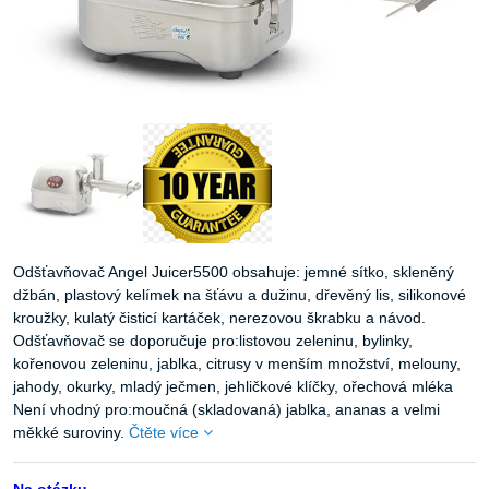
Odšťavňovač Angel Juicer5500 obsahuje: jemné sítko, skleněný
džbán, plastový kelímek na šťávu a dužinu, dřevěný lis, silikonové
kroužky, kulatý čisticí kartáček, nerezovou škrabku a návod.
Odšťavňovač se doporučuje pro:listovou zeleninu, bylinky,
kořenovou zeleninu, jablka, citrusy v menším množství, melouny,
jahody, okurky, mladý ječmen, jehličkové klíčky, ořechová mléka
Není vhodný pro:moučná (skladovaná) jablka, ananas a velmi
měkké suroviny.
Čtěte více