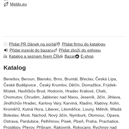
Melds.eu
Přidat PR článek na portál
Přidat firmu do katalogu
Přidat inzerát do bazaru
Přidat zboží do eshopu
Katalog a seznam firem ČR
Bazar
E-shop
Katalog
Benešov, Beroun, Blansko, Brno, Bruntál, Břeclav, Česká Lípa‎,
České Budějovice‎ , Český Krumlov‎, Děčín‎, Domažlice‎, Frýdek-
Místek‎, Havlíčkův Brod‎, Hodonín, Hradec Králové‎, Cheb‎,
Chomutov‎, Chrudim‎, Jablonec nad Nisou‎, Jeseník‎, Jičín‎, Jihlava,
Jindřichův Hradec‎, Karlovy Vary‎, Karviná‎, Kladno‎, Klatovy‎, Kolín‎,
Kroměříž‎, Kutná Hora‎, Liberec‎, Litoměřice‎, Louny‎, Mělník‎, Mladá
Boleslav‎, Most‎, Náchod‎, Nový Jičín‎, Nymburk‎, Olomouc‎, Opava,
Ostrava‎, Pardubice‎, Pelhřimov‎, Písek‎‎, Plzeň‎‎‎, Praha‎, Prachatice‎,
Prostějov‎, Přerov‎, Příbram‎, Rakovník‎, Rokycany, Rychnov nad