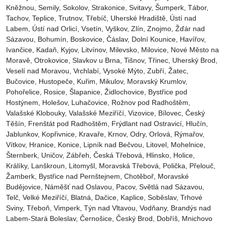
Kněžnou, Semily‎, Sokolov‎, Strakonice, Svitavy, Šumperk, Tábor,
Tachov, Teplice, Trutnov‎, Třebíč, Uherské Hradiště, Ústí nad
Labem‎, Ústí nad Orlicí‎, Vsetín, Vyškov, Zlín, Znojmo, Žďár nad
Sázavou, Bohumín, Boskovice‎, Čáslav‎, Dolní Kounice‎, Havířov‎,
Ivančice‎, Kadaň, Kyjov, Litvínov‎, Milevsko‎, Milovice‎, Nové Město na
Moravě‎, Otrokovice‎‎, Slavkov u Brna‎, Tišnov‎, Třinec‎, Uherský Brod‎,
Veselí nad Moravou‎, Vrchlabí‎, Vysoké Mýto‎, Zubří‎, Žatec‎,
Bučovice, Hustopeče, Kuřim, Mikulov, Moravský Krumlov,
Pohořelice, Rosice, Šlapanice, Židlochovice, Bystřice pod
Hostýnem, Holešov, Luhačovice, Rožnov pod Radhoštěm,
Valašské Klobouky, Valašské Meziříčí, Vizovice, Bílovec, Český
Těšín, Frenštát pod Radhoštěm, Frýdlant nad Ostravicí, Hlučín,
Jablunkov, Kopřivnice, Kravaře, Krnov, Odry, Orlová, Rýmařov,
Vítkov, Hranice, Konice, Lipník nad Bečvou, Litovel, Mohelnice,
Šternberk, Uničov, Zábřeh, Česká Třebová, Hlinsko, Holice,
Králíky, Lanškroun, Litomyšl, Moravská Třebová, Polička, Přelouč,
Žamberk, Bystřice nad Pernštejnem, Chotěboř, Moravské
Budějovice, Náměšť nad Oslavou, Pacov, Světlá nad Sázavou,
Telč, Velké Meziříčí, Blatná, Dačice, Kaplice, Soběslav, Trhové
Sviny, Třeboň, Vimperk, Týn nad Vltavou, Vodňany, Brandýs nad
Labem-Stará Boleslav, Černošice, Český Brod, Dobříš, Mnichovo