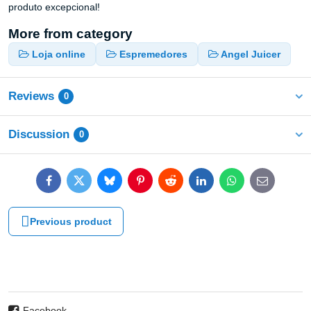
produto excepcional!
More from category
Loja online
Espremedores
Angel Juicer
Reviews
0
Discussion
0
Facebook
Twitter
Bluesky
Pinterest
Reddit
LinkedIn
WhatsApp
E-
mail
Previous product
Facebook