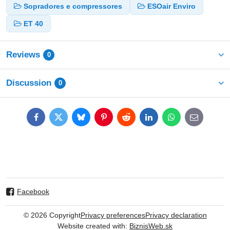
Sopradores e compressores
ESOair Enviro
ET 40
Reviews
0
Discussion
0
Facebook
Twitter
Bluesky
Pinterest
Reddit
LinkedIn
WhatsApp
E-
mail
Facebook
©
2026
Copyright
Privacy preferences
Privacy declaration
Website created with:
BiznisWeb.sk