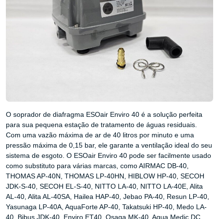
O soprador de diafragma ESOair Enviro 40 é a solução perfeita
para sua pequena estação de tratamento de águas residuais.
Com uma vazão máxima de ar de 40 litros por minuto e uma
pressão máxima de 0,15 bar, ele garante a ventilação ideal do seu
sistema de esgoto. O ESOair Enviro 40 pode ser facilmente usado
como substituto para várias marcas, como AIRMAC DB-40,
THOMAS AP-40N, THOMAS LP-40HN, HIBLOW HP-40, SECOH
JDK-S-40, SECOH EL-S-40, NITTO LA-40, NITTO LA-40E, Alita
AL-40, Alita AL-40SA, Hailea HAP-40, Jebao PA-40, Resun LP-40,
Yasunaga LP-40A, AquaForte AP-40, Takatsuki HP-40, Medo LA-
40, Bibus JDK-40, Enviro ET40, Osaga MK-40, Aqua Medic DC