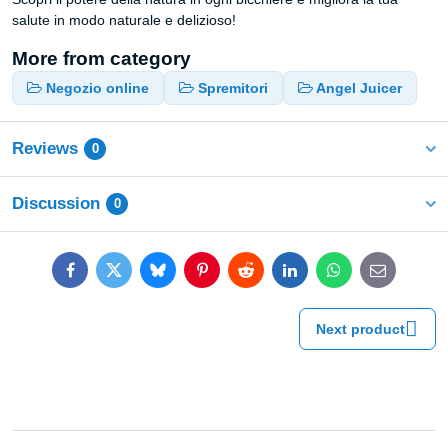
salute in modo naturale e delizioso!
More from category
Negozio online
Spremitori
Angel Juicer
Reviews
0
Discussion
0
Facebook
Twitter
Bluesky
Pinterest
Reddit
LinkedIn
WhatsApp
E-
mail
Next product