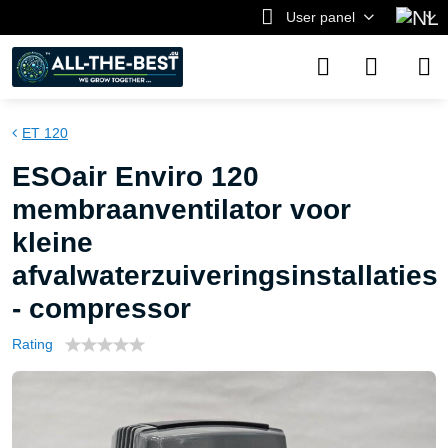
User panel
ET 120
ESOair Enviro 120
membraanventilator voor
kleine
afvalwaterzuiveringsinstallaties
- compressor
Rating