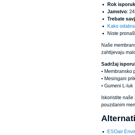
Rok isporu
Jamstvo
: 2
Trebate savj
Kako odabrat
Niste pronašl
Naše membranske
zahtijevaju mal
Sadržaj isporu
• Membransko 
• Mesingani prik
• Gumeni L-luk
Iskoristite naš
pouzdanim mem
Alterna
ESOair Envir