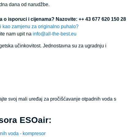
radna dana od narudžbe.
cija o isporuci i cijenama? Nazovite: ++ 43 677 620 150 28
li kao zamjenu za originalno puhalo?
jite nam upit na
info@all-the-best.eu
rgetska učinkovitost. Jednostavna su za ugradnju i
ajte svoj mali uređaj za pročišćavanje otpadnih voda s
sora ESOair:
nih voda - kompresor