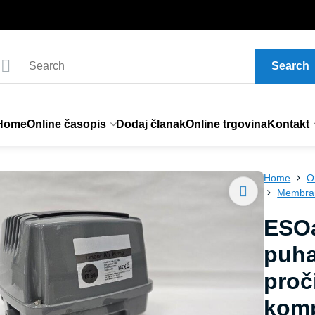
Search
Home
Online časopis
Dodaj članak
Online trgovina
Kontakt
Home
O
Membran
ESOa
puha
proč
kom