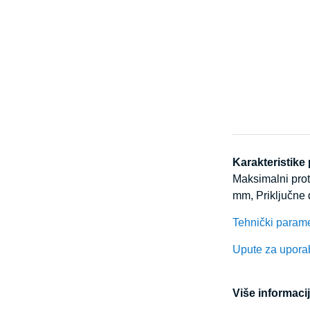
Karakteristike
Maksimalni proto
mm, Priključne
Tehnički parame
Upute za upora
Više informacij