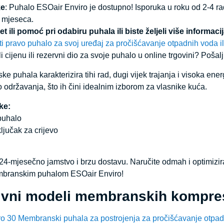
ke
: Puhalo ESOair Enviro je dostupno! Isporuka u roku od 2-4 
4 mjeseca.
et ili pomoć pri odabiru puhala ili biste željeli više informa
i pravo puhalo za svoj uređaj za pročišćavanje otpadnih voda i
i cijenu ili rezervni dio za svoje puhalo u online trgovini? Pošal
 puhala karakterizira tihi rad, dugi vijek trajanja i visoka ene
o održavanja, što ih čini idealnim izborom za vlasnike kuća.
ke:
puhalo
ljučak za crijevo
e 24-mjesečno jamstvo i brzu dostavu. Naručite odmah i optimizir
branskim puhalom ESOair Enviro!
tivni modeli membranskih kompre
o 30 Membranski puhala za postrojenja za pročišćavanje otpad