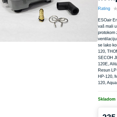
Rating
ESOair En
vaš mali 
protokom z
ventilaci
se lako k
120, THO
SECOH JD
120E, Ali
Resun LP-
HP-120, M
120, Aqua
Skladom