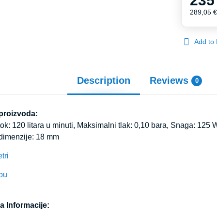
235
289,05 
Add to 
Description
Reviews
0
 proizvoda:
k: 120 litara u minuti, Maksimalni tlak: 0,10 bara, Snaga: 125 W
 dimenzije: 18 mm
tri
bu
a Informacije: