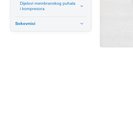
Dijelovi membranskog puhala
i kompresora
Sokovnici