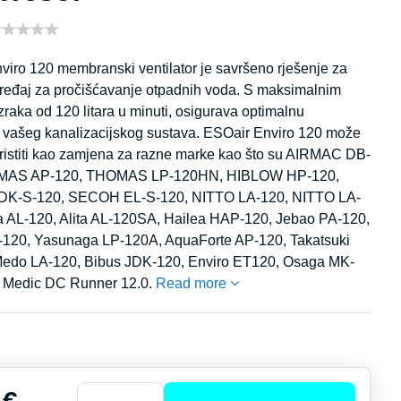
viro 120 membranski ventilator je savršeno rješenje za
uređaj za pročišćavanje otpadnih voda. S maksimalnim
raka od 120 litara u minuti, osigurava optimalnu
ju vašeg kanalizacijskog sustava. ESOair Enviro 120 može
oristiti kao zamjena za razne marke kao što su AIRMAC DB-
MAS AP-120, THOMAS LP-120HN, HIBLOW HP-120,
K-S-120, SECOH EL-S-120, NITTO LA-120, NITTO LA-
ta AL-120, Alita AL-120SA, Hailea HAP-120, Jebao PA-120,
120, Yasunaga LP-120A, AquaForte AP-120, Takatsuki
edo LA-120, Bibus JDK-120, Enviro ET120, Osaga MK-
 Medic DC Runner 12.0.
Read more