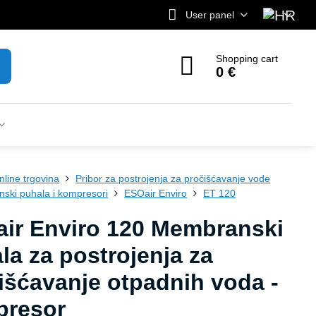
User panel
Shopping cart
0 €
nline trgovina
Pribor za postrojenja za pročišćavanje vode
ski puhala i kompresori
ESOair Enviro
ET 120
ir Enviro 120 Membranski
la za postrojenja za
išćavanje otpadnih voda -
presor