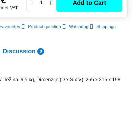
 €
Add to Cart
€
incl. VAT
Favourites
Product question
Watchdog
Shippings
Discussion
0
, Težina: 9,5 kg, Dimenzije (D x Š x V): 265 x 215 x 198