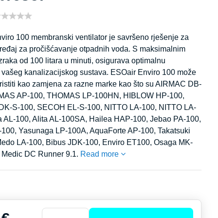
viro 100 membranski ventilator je savršeno rješenje za
uređaj za pročišćavanje otpadnih voda. S maksimalnim
raka od 100 litara u minuti, osigurava optimalnu
ju vašeg kanalizacijskog sustava. ESOair Enviro 100 može
oristiti kao zamjena za razne marke kao što su AIRMAC DB-
MAS AP-100, THOMAS LP-100HN, HIBLOW HP-100,
K-S-100, SECOH EL-S-100, NITTO LA-100, NITTO LA-
ta AL-100, Alita AL-100SA, Hailea HAP-100, Jebao PA-100,
100, Yasunaga LP-100A, AquaForte AP-100, Takatsuki
edo LA-100, Bibus JDK-100, Enviro ET100, Osaga MK-
 Medic DC Runner 9.1.
Read more