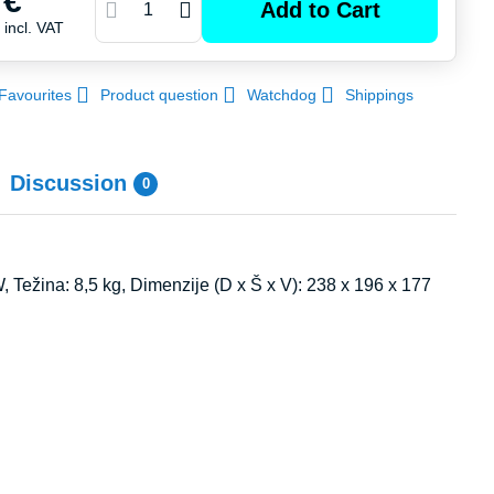
 €
Add to Cart
€
incl. VAT
Favourites
Product question
Watchdog
Shippings
Discussion
0
, Težina: 8,5 kg, Dimenzije (D x Š x V): 238 x 196 x 177