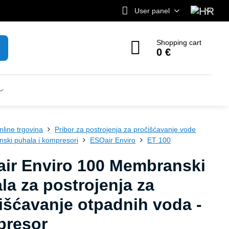
User panel
Shopping cart
0 €
nline trgovina
Pribor za postrojenja za pročišćavanje vode
ski puhala i kompresori
ESOair Enviro
ET 100
ir Enviro 100 Membranski
la za postrojenja za
išćavanje otpadnih voda -
presor