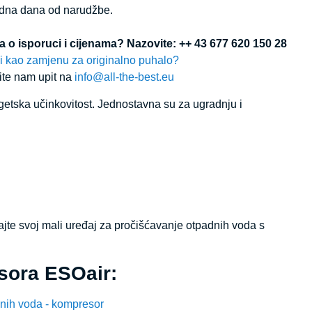
radna dana od narudžbe.
cija o isporuci i cijenama? Nazovite: ++ 43 677 620 150 28
li kao zamjenu za originalno puhalo?
jite nam upit na
info@all-the-best.eu
rgetska učinkovitost. Jednostavna su za ugradnju i
ajte svoj mali uređaj za pročišćavanje otpadnih voda s
sora ESOair:
nih voda - kompresor