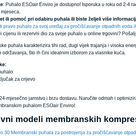
ke
: Puhalo ESOair Enviro je dostupno! Isporuka u roku od 2-4 
4 mjeseca.
et ili pomoć pri odabiru puhala ili biste željeli više informa
i pravo puhalo za svoj uređaj za pročišćavanje otpadnih voda i
i cijenu ili rezervni dio za svoje puhalo u online trgovini? Pošal
 puhala karakterizira tihi rad, dugi vijek trajanja i visoka ene
o održavanja, što ih čini idealnim izborom za vlasnike kuća.
ke:
puhalo
ljučak za crijevo
e 24-mjesečno jamstvo i brzu dostavu. Naručite odmah i optimizir
branskim puhalom ESOair Enviro!
tivni modeli membranskih kompre
o 30 Membranski puhala za postrojenja za pročišćavanje otpad