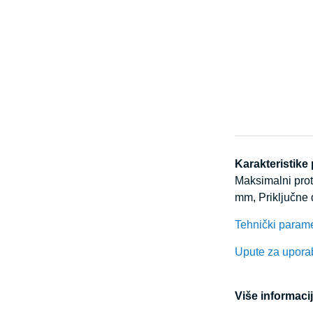
Karakteristike
Maksimalni proto
mm, Priključne
Tehnički parame
Upute za upora
Više informacij