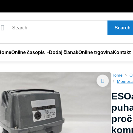
Search
Home
Online časopis
Dodaj članak
Online trgovina
Kontakt
Home
O
Membran
ESOa
puha
proč
kom