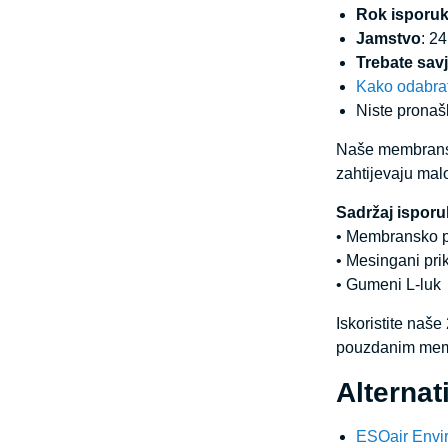
Rok isporu
Jamstvo
: 2
Trebate savj
Kako odabrat
Niste pronašl
Naše membranske
zahtijevaju mal
Sadržaj isporu
• Membransko 
• Mesingani prik
• Gumeni L-luk
Iskoristite naš
pouzdanim mem
Alterna
ESOair Envir