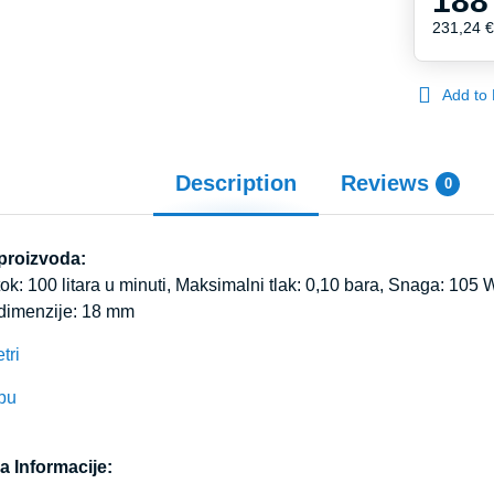
188
231,24 
Add to 
Description
Reviews
0
 proizvoda:
k: 100 litara u minuti, Maksimalni tlak: 0,10 bara, Snaga: 105 W
 dimenzije: 18 mm
tri
bu
a Informacije: