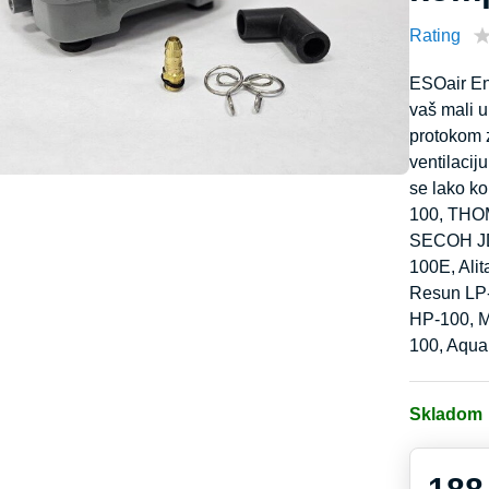
Rating
ESOair En
vaš mali 
protokom z
ventilaci
se lako k
100, THO
SECOH JD
100E, Ali
Resun LP-
HP-100, M
100, Aqua
Skladom