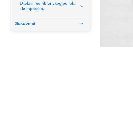
Dijelovi membranskog puhala
i kompresora
Sokovnici