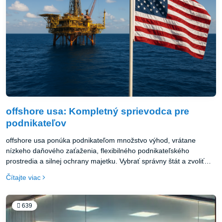
offshore usa: Kompletný sprievodca pre
podnikateľov
offshore usa ponúka podnikateľom množstvo výhod, vrátane
nízkeho daňového zaťaženia, flexibilného podnikateľského
prostredia a silnej ochrany majetku. Vybrať správny štát a zvoliť
vhodný typ spoločnosti sú kľúčové kroky pri zakladaní offshore usa
Čítajte viac
spoločnosti. S týmito výhodami sa podnikatelia môžu sústrediť na
rast svojho podnikania, minimalizovať náklady a maximalizovať
zisky.
639