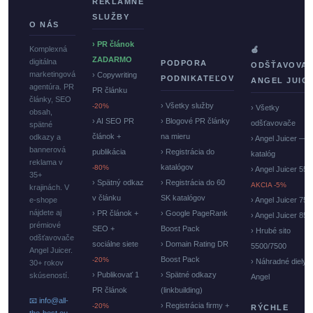
REKLAMNÉ
SLUŽBY
O NÁS
› PR článok
Komplexná
🍏
ZADARMO
digitálna
PODPORA
ODŠŤAVOVA
marketingová
› Copywriting
PODNIKATEĽOV
ANGEL JUIC
agentúra. PR
PR článku
články, SEO
› Všetky služby
-20%
› Všetky
obsah,
› AI SEO PR
› Blogové PR články
odšťavovače
spätné
článok +
na mieru
odkazy a
› Angel Juicer —
bannerová
publikácia
› Registrácia do
katalóg
reklama v
katalógov
-80%
› Angel Juicer 550
35+
› Spätný odkaz
› Registrácia do 60
AKCIA -5%
krajinách. V
v článku
SK katalógov
e-shope
› Angel Juicer 750
nájdete aj
› PR článok +
› Google PageRank
› Angel Juicer 85
prémiové
SEO +
Boost Pack
› Hrubé sito
odšťavovače
sociálne siete
› Domain Rating DR
5500/7500
Angel Juicer.
Boost Pack
-20%
› Náhradné diely
30+ rokov
› Publikovať 1
› Spätné odkazy
skúseností.
Angel
PR článok
(linkbuilding)
📧 info@all-
› Registrácia firmy +
-20%
RÝCHLE
the-best.eu