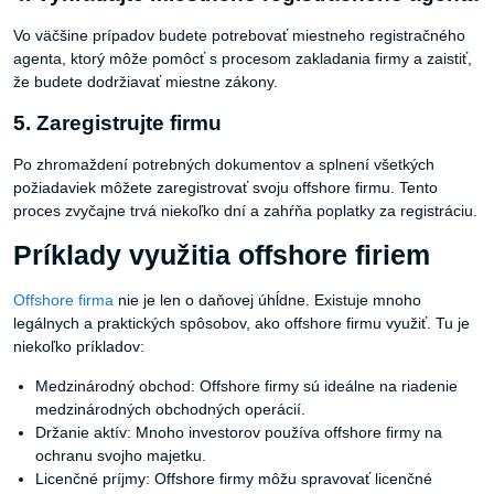
Vo väčšine prípadov budete potrebovať miestneho registračného
agenta, ktorý môže pomôcť s procesom zakladania firmy a zaistiť,
že budete dodržiavať miestne zákony.
5. Zaregistrujte firmu
Po zhromaždení potrebných dokumentov a splnení všetkých
požiadaviek môžete zaregistrovať svoju offshore firmu. Tento
proces zvyčajne trvá niekoľko dní a zahŕňa poplatky za registráciu.
Príklady využitia offshore firiem
Offshore firma
nie je len o daňovej úhĺdne. Existuje mnoho
legálnych a praktických spôsobov, ako offshore firmu využiť. Tu je
niekoľko príkladov:
Medzinárodný obchod: Offshore firmy sú ideálne na riadenie
medzinárodných obchodných operácií.
Držanie aktív: Mnoho investorov používa offshore firmy na
ochranu svojho majetku.
Licenčné príjmy: Offshore firmy môžu spravovať licenčné