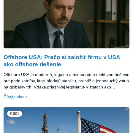
Offshore USA: Prečo si založiť firmu v USA
ako offshore riešenie
Offshore USA je moderné, legálne a mimoriadne efektívne riešenie
pre podnikateľov, ktorí hľadajú stabilitu, prestíž a jednoduchý vstup
na globálny trh. Vďaka priaznivej legislatíve v štátoch ako
Wyoming alebo Delaware je možné založiť firmu za pár dní,
Čítajte viac
spravovať ju odkiaľkoľvek na svete a využívať všetky výhody
amerického podnikateľského prostredia.
801