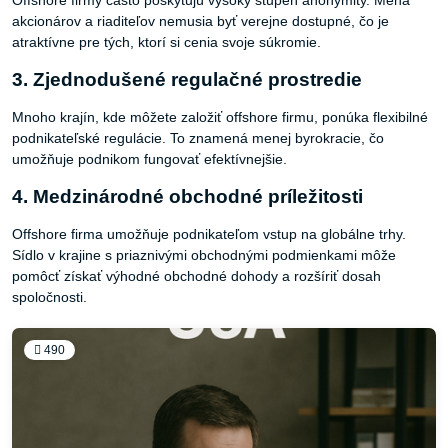
Offshore firmy často poskytujú vysoký stupeň anonymity. Mená
akcionárov a riaditeľov nemusia byť verejne dostupné, čo je
atraktívne pre tých, ktorí si cenia svoje súkromie.
3. Zjednodušené regulačné prostredie
Mnoho krajín, kde môžete založiť offshore firmu, ponúka flexibilné
podnikateľské regulácie. To znamená menej byrokracie, čo
umožňuje podnikom fungovať efektívnejšie.
4. Medzinárodné obchodné príležitosti
Offshore firma umožňuje podnikateľom vstup na globálne trhy.
Sídlo v krajine s priaznivými obchodnými podmienkami môže
pomôcť získať výhodné obchodné dohody a rozšíriť dosah
spoločnosti.
490