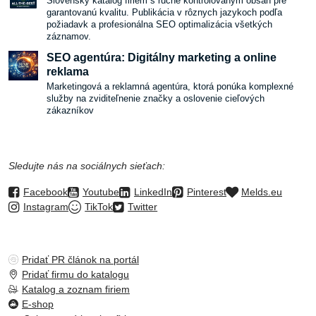
Slovenský katalóg firiem s ručne kontrolovaným obsah pre
garantovanú kvalitu. Publikácia v rôznych jazykoch podľa
požiadavk a profesionálna SEO optimalizácia všetkých
záznamov.
SEO agentúra: Digitálny marketing a online
reklama
Marketingová a reklamná agentúra, ktorá ponúka komplexné
služby na zviditeľnenie značky a oslovenie cieľových
zákazníkov
Sledujte nás na sociálnych sieťach:
Facebook
Youtube
LinkedIn
Pinterest
Melds.eu
Instagram
TikTok
Twitter
Pridať PR článok na portál
Pridať firmu do katalogu
Katalog a zoznam firiem
E-shop