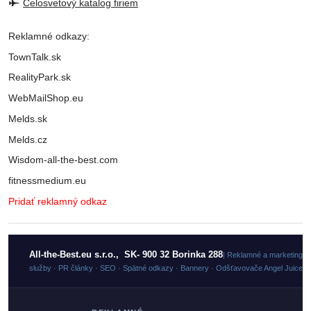
Celosvetový katalog firiem
Reklamné odkazy:
TownTalk.sk
RealityPark.sk
WebMailShop.eu
Melds.sk
Melds.cz
Wisdom-all-the-best.com
fitnessmedium.eu
Pridať reklamný odkaz
All-the-Best.eu s.r.o., SK- 900 32 Borinka 288
| Reklamné a marketingo
služby · PR články · SEO · Spätné odkazy · Bannery · Odšťavovače Angel Juicer