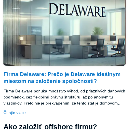
Firma Delaware: Prečo je Delaware ideálnym
miestom na založenie spoločnosti?
Firma Delaware ponúka množstvo výhod, od priaznivých daňových
podmienok, cez flexibilnú právnu štruktúru, až po anonymitu
vlastníkov. Preto nie je prekvapením, že tento štát je domovom
viac ako 1,5 milióna registrovaných spoločností, vrátane väčšiny
Čítajte viac
firiem z rebríčka Fortune 500. Ak plánujete expanziu alebo
založenie firmy v USA, rozhodnutie pre firmu Delaware môže byť
Ako založiť offshore firmu?
jedným z najlepších krokov pre váš biznis.