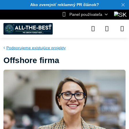
✕
Ako zverejniť reklamný PR článok?
Panel používateľa
Podporujeme existujúce projekty
Offshore firma