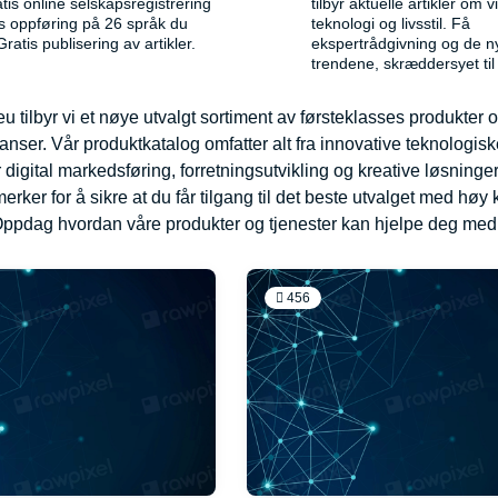
tis online selskapsregistrering
tilbyr aktuelle artikler om 
is oppføring på 26 språk du
teknologi og livsstil. Få
Gratis publisering av artikler.
ekspertrådgivning og de n
trendene, skræddersyet til
eu tilbyr vi et nøye utvalgt sortiment av førsteklasses produkter 
nser. Vår produktkatalog omfatter alt fra innovative teknologiske
r digital markedsføring, forretningsutvikling og kreative løsnin
erker for å sikre at du får tilgang til det beste utvalget med høy 
ppdag hvordan våre produkter og tjenester kan hjelpe deg med
456