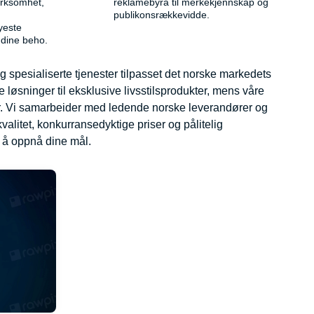
virksomhet,
reklamebyrå til merkekjennskap og
publikonsrækkevidde.
yeste
 dine beho.
og spesialiserte tjenester tilpasset det norske markedets
 løsninger til eksklusive livsstilsprodukter, mens våre
ger. Vi samarbeider med ledende norske leverandører og
kvalitet, konkurransedyktige priser og pålitelig
 å oppnå dine mål.