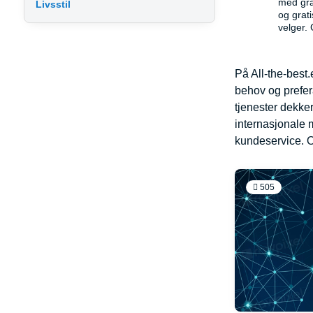
med gra
Livsstil
og grat
velger. 
På All-the-best.
behov og prefera
tjenester dekke
internasjonale m
kundeservice. O
505