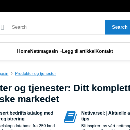
Search
Home
Nettmagasin
Legg til artikkel
Kontakt
gasin
Produkter og tjenester
er og tjenester: Ditt komplett
rske markedet
sert bedriftskatalog med
Nettvarsel: | Aktuelle a
registrering
tips
selskapsdatabase fra 250 land
Bli inspirert av vårt nettma