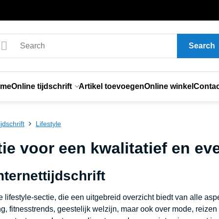
Search
ome
Online tijdschrift
Artikel toevoegen
Online winkel
Contac
jdschrift
Lifestyle
tie voor een kwalitatief en e
nternettijdschrift
lifestyle-sectie, die een uitgebreid overzicht biedt van alle as
, fitnesstrends, geestelijk welzijn, maar ook over mode, reize