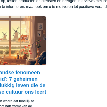
 op, testen producten en diensten en brengen interviews met in
m te informeren, maar ook om u te motiveren tot positieve verand
landse fenomeen
eid': 7 geheimen
lukkig leven die de
e cultuur ons leert
en woord dat moeilijk te
 het hart vormt van de