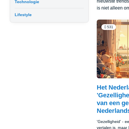
nieuwste trends
Technologie
is niet alleen o
Lifestyle
531
Het Neder
'Gezelligh
van een ge
Nederlands
'Gezelligheid' - e
vertalen is, maar