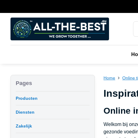
H
Home
Online ti
Pages
Inspira
Producten
Online i
Diensten
Welkom bij onze 
Zakelijk
gezonde voeding