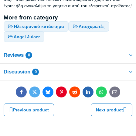
έχουν ήδη ανακαλύψει τη γοητεία αυτού του εξαιρετικού προϊόντος!
More from category
Ηλεκτρονικό κατάστημα
Αποχυμωτές
Angel Juicer
Reviews
0
Discussion
0
Facebook
Twitter
Bluesky
Pinterest
Reddit
LinkedIn
WhatsApp
E-
mail
Previous product
Next product