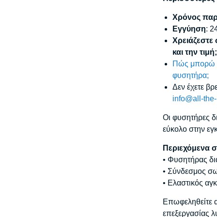
Χρόνος πα
Εγγύηση
: 2
Χρειάζεστε 
και την τιμή
Πώς μπορώ ν
φυσητήρα;
Δεν έχετε βρ
info@all-the
Οι φυσητήρες δ
εύκολο στην εγκ
Περιεχόμενα σ
• Φυσητήρας δ
• Σύνδεσμος σ
• Ελαστικός αγ
Επωφεληθείτε α
επεξεργασίας λ