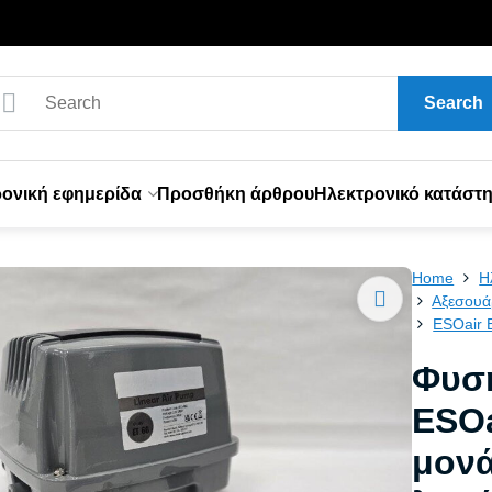
Search
ονική εφημερίδα
Προσθήκη άρθρου
Ηλεκτρονικό κατάστ
Home
Η
Αξεσουά
ESOair 
Φυσ
ESOa
μονά