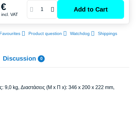
 €
Add to Cart
€
incl. VAT
Favourites
Product question
Watchdog
Shippings
Discussion
0
ς: 9,0 kg, Διαστάσεις (Μ x Π x): 346 x 200 x 222 mm,