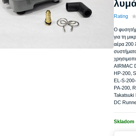
λυμά
Rating
Ο φυσητήρ
για τη μι
αέρα 200 
συστήματο
χρησιμοπο
AIRMAC 
HP-200, 
EL-S-200-
PA-200, R
Takatsuki
DC Runne
Skladom