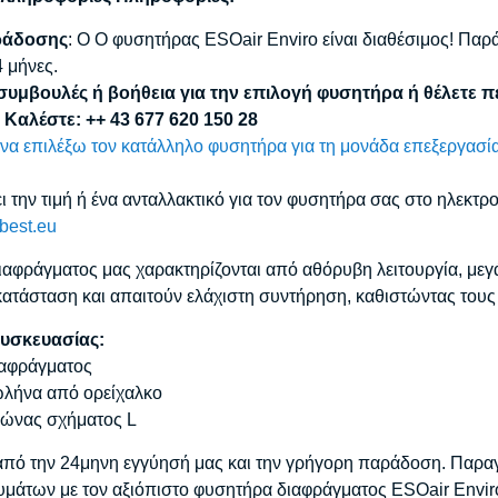
ράδοσης
: Ο Ο φυσητήρας ESOair Enviro είναι διαθέσιμος! Πα
4 μήνες.
συμβουλές ή βοήθεια για την επιλογή φυσητήρα ή θέλετε 
; Καλέστε: ++ 43 677 620 150 28
α επιλέξω τον κατάλληλο φυσητήρα για τη μονάδα επεξεργασία
ει την τιμή ή ένα ανταλλακτικό για τον φυσητήρα σας στο ηλεκτ
-best.eu
ιαφράγματος μας χαρακτηρίζονται από αθόρυβη λειτουργία, μεγ
ατάσταση και απαιτούν ελάχιστη συντήρηση, καθιστώντας τους τη
υσκευασίας:
ιαφράγματος
ωλήνα από ορείχαλκο
κώνας σχήματος L
πό την 24μηνη εγγύησή μας και την γρήγορη παράδοση. Παραγγ
υμάτων με τον αξιόπιστο φυσητήρα διαφράγματος ESOair Envir