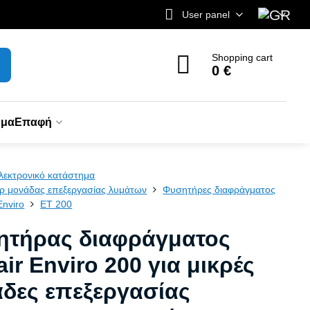
User panel
Shopping cart
0 €
ημα
Επαφή
λεκτρονικό κατάστημα
ρ μονάδας επεξεργασίας λυμάτων
Φυσητήρες διαφράγματος
Enviro
ET 200
ητήρας διαφράγματος
ir Enviro 200 για μικρές
δες επεξεργασίας