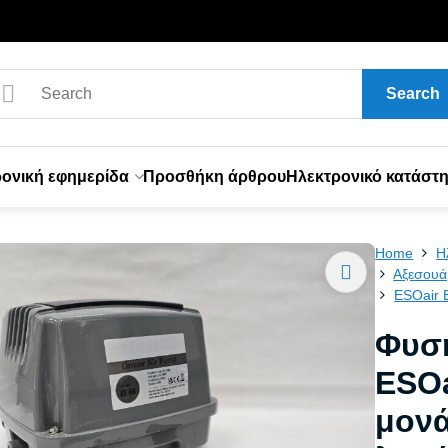
Search
ονική εφημερίδα
Προσθήκη άρθρου
Ηλεκτρονικό κατάστ
Home
Η
Αξεσουά
ESOair 
Φυσ
ESOa
μονά