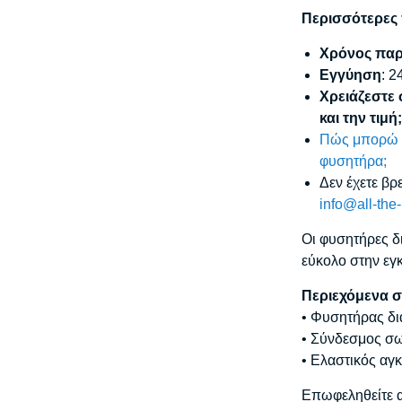
Περισσότερες
Χρόνος πα
Εγγύηση
: 2
Χρειάζεστε 
και την τιμή
Πώς μπορώ ν
φυσητήρα;
Δεν έχετε βρ
info@all-the
Οι φυσητήρες δ
εύκολο στην εγκ
Περιεχόμενα σ
• Φυσητήρας δ
• Σύνδεσμος σ
• Ελαστικός αγ
Επωφεληθείτε α