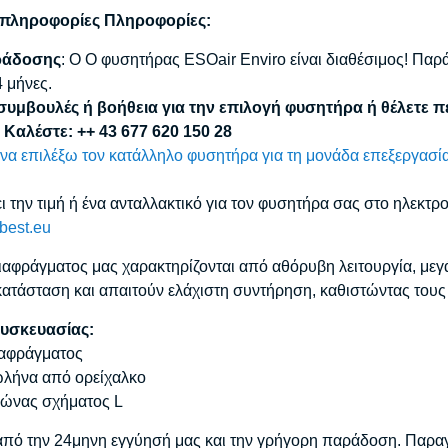
 πληροφορίες Πληροφορίες:
ράδοσης
: Ο Ο φυσητήρας ESOair Enviro είναι διαθέσιμος! Πα
4 μήνες.
συμβουλές ή βοήθεια για την επιλογή φυσητήρα ή θέλετε 
; Καλέστε: ++ 43 677 620 150 28
α επιλέξω τον κατάλληλο φυσητήρα για τη μονάδα επεξεργασία
ει την τιμή ή ένα ανταλλακτικό για τον φυσητήρα σας στο ηλεκτ
-best.eu
ιαφράγματος μας χαρακτηρίζονται από αθόρυβη λειτουργία, μεγ
ατάσταση και απαιτούν ελάχιστη συντήρηση, καθιστώντας τους τη
υσκευασίας:
ιαφράγματος
ωλήνα από ορείχαλκο
κώνας σχήματος L
πό την 24μηνη εγγύησή μας και την γρήγορη παράδοση. Παραγγ