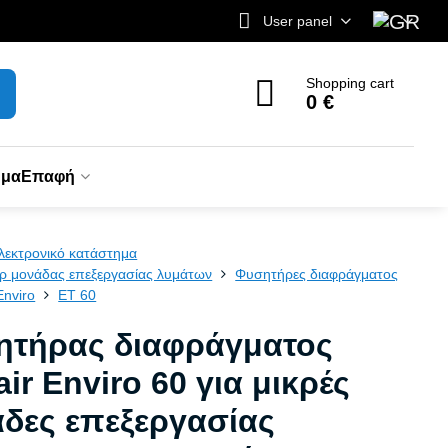
User panel
Shopping cart
0 €
ημα
Επαφή
λεκτρονικό κατάστημα
ρ μονάδας επεξεργασίας λυμάτων
Φυσητήρες διαφράγματος
Enviro
ET 60
ητήρας διαφράγματος
ir Enviro 60 για μικρές
δες επεξεργασίας