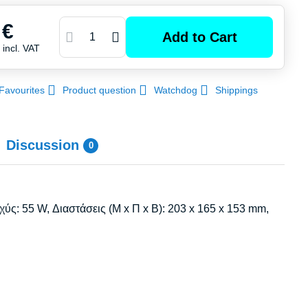
 €
Add to Cart
€
incl. VAT
Favourites
Product question
Watchdog
Shippings
Discussion
0
σχύς: 55 W, Διαστάσεις (Μ x Π x Β): 203 x 165 x 153 mm,