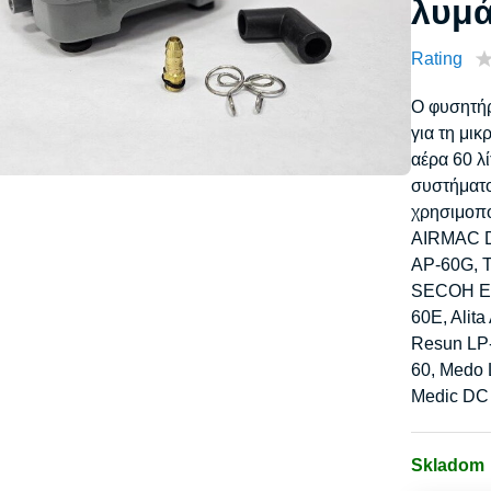
λυμά
Rating
Ο φυσητήρ
για τη μι
αέρα 60 λ
συστήματο
χρησιμοπο
AIRMAC 
AP-60G, 
SECOH EL
60E, Alit
Resun LP-
60, Medo 
Medic DC
Skladom